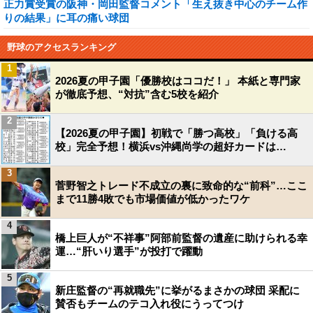
正力賞受賞の阪神・岡田監督コメント「生え抜き中心のチーム作
りの結果」に耳の痛い球団
野球のアクセスランキング
1
2026夏の甲子園「優勝校はココだ！」 本紙と専門家
が徹底予想、“対抗”含む5校を紹介
2
【2026夏の甲子園】初戦で「勝つ高校」「負ける高
校」完全予想！横浜vs沖縄尚学の超好カードは…
3
菅野智之トレード不成立の裏に致命的な“前科”…ここ
まで11勝4敗でも市場価値が低かったワケ
4
橋上巨人が“不祥事”阿部前監督の遺産に助けられる幸
運…“肝いり選手”が投打で躍動
5
新庄監督の“再就職先”に挙がるまさかの球団 采配に
賛否もチームのテコ入れ役にうってつけ