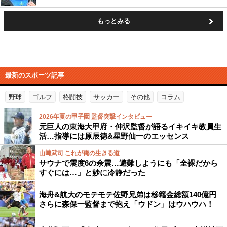
もっとみる
最新のスポーツ記事
野球
ゴルフ
格闘技
サッカー
その他
コラム
2026年夏の甲子園 監督突撃インタビュー
元巨人の東海大甲府・仲沢監督が語るイキイキ教員生
活…指導には原辰徳&星野仙一のエッセンス
山﨑武司 これが俺の生きる道
サウナで震度6の余震…避難しようにも「全裸だから
すぐには…」と妙に冷静だった
海舟&航大のモテモテ佐野兄弟は移籍金総額140億円
さらに森保一監督まで抱え「ウドン」はウハウハ！