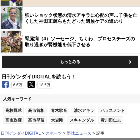
4
強いショック状態の清水アキラに心配の声…子供を亡
くした神田正輝らもたどった遺族ケアの道のり
5
腎臓病（4）ソーセージ、ちくわ、プロセスチーズの
取り過ぎが腎機能を低下させる
もっとみる
日刊ゲンダイDIGITALを読もう！
6.6万
18.5万
人気キーワード
高校野球
高市首相
青木歌音
清水アキラ
ハラスメント
高市政権
高市早苗
大岩剛
スキャンダル
黄川田仁志
日刊ゲンダイDIGITAL
スポーツ
野球ニュース
記事