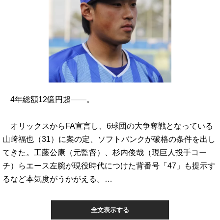
4年総額12億円超――。
オリックスからFA宣言し、6球団の大争奪戦となっている
山﨑福也（31）に案の定、ソフトバンクが破格の条件を出し
てきた。工藤公康（元監督）、杉内俊哉（現巨人投手コー
チ）らエース左腕が現役時代につけた背番号「47」も提示す
るなど本気度がうかがえる。…
全文表示する