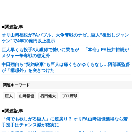
■関連記事
オリ山﨑福也がFAバブル、大争奪戦のナゼ…巨人“後出しジャン
ケン”で4年10億円以上提示
巨人早くも投手3人獲得で勢いに乗るが…「本命」FA松井裕樹が
メジャー争奪戦の想定外
中田翔自ら“契約破棄”も巨人は痛くもかゆくもなし…阿部新監督
が「構想外」を突きつけた
関連キーワード
巨人
山﨑福也
石田健大
プロ野球
■関連記事
「何でも欲しがる巨人」に逆戻り？ オリFA山﨑福也獲得なら若
手投手はチャンス減が確実に