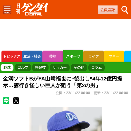
トピックス
政治・社会
芸能
スポーツ
ライフ
マネー
ボートレース
競輪
オートレース
野球
ゴルフ
格闘技
サッカー
その他
コラム
金満ソフトBがFA山﨑福也に“後出し”4年12億円提
示…雲行き怪しい巨人が狙う「第2の男」
公開：
23/11/22 06:00
更新：
23/11/22 06:00