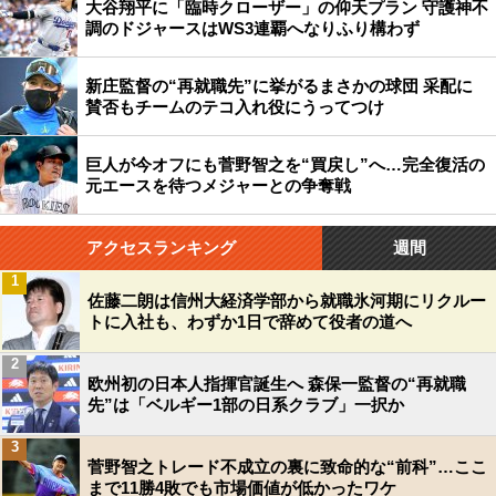
大谷翔平に「臨時クローザー」の仰天プラン 守護神不
調のドジャースはWS3連覇へなりふり構わず
新庄監督の“再就職先”に挙がるまさかの球団 采配に
賛否もチームのテコ入れ役にうってつけ
巨人が今オフにも菅野智之を“買戻し”へ…完全復活の
元エースを待つメジャーとの争奪戦
アクセスランキング
週間
1
佐藤二朗は信州大経済学部から就職氷河期にリクルー
トに入社も、わずか1日で辞めて役者の道へ
2
欧州初の日本人指揮官誕生へ 森保一監督の“再就職
先”は「ベルギー1部の日系クラブ」一択か
3
菅野智之トレード不成立の裏に致命的な“前科”…ここ
まで11勝4敗でも市場価値が低かったワケ