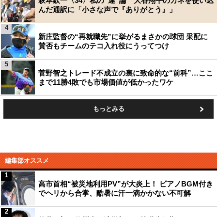
萩本欽一〈34〉私の“運”論 大谷翔平のカネを使い込
んだ通訳に「小さな声で『ありがとう』」
4
新庄監督の“再就職先”に挙がるまさかの球団 采配に
賛否もチームのテコ入れ役にうってつけ
5
菅野智之トレード不成立の裏に致命的な“前科”…ここ
まで11勝4敗でも市場価値が低かったワケ
もっとみる
編集部オススメ
1
高市首相“被災地利用PV”が大炎上！ ピアノBGM付き
でヘリから合掌、酷暑に汗一滴かかない不可解
2