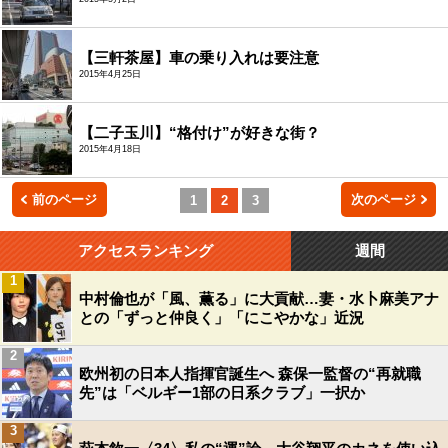
【三軒茶屋】車の乗り入れは要注意
2015年4月25日
【二子玉川】“格付け”が好きな街？
2015年4月18日
前のページ
次のページ
1
2
3
アクセスランキング
週間
1
中村倫也が「風、薫る」に大貢献…妻・水卜麻美アナ
との「ずっと仲良く」「にこやかな」近況
2
欧州初の日本人指揮官誕生へ 森保一監督の“再就職
先”は「ベルギー1部の日系クラブ」一択か
3