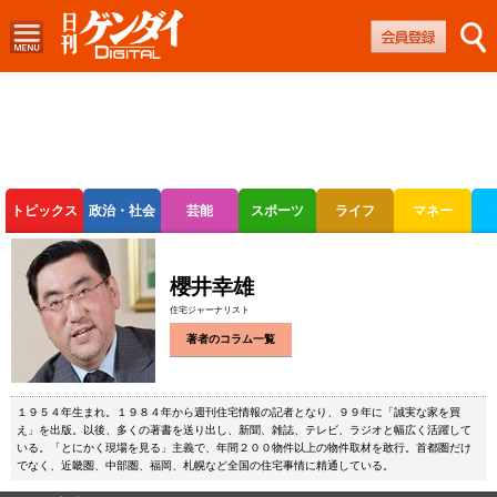
トピックス
政治・社会
芸能
スポーツ
ライフ
マネー
ボートレース
競輪
オートレース
櫻井幸雄
住宅ジャーナリスト
著者のコラム一覧
１９５４年生まれ。１９８４年から週刊住宅情報の記者となり、９９年に「誠実な家を買
え」を出版。以後、多くの著書を送り出し、新聞、雑誌、テレビ、ラジオと幅広く活躍して
いる。「とにかく現場を見る」主義で、年間２００物件以上の物件取材を敢行。首都圏だけ
でなく、近畿圏、中部圏、福岡、札幌など全国の住宅事情に精通している。