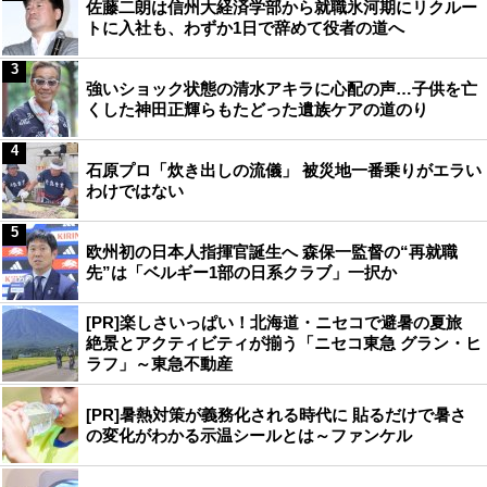
佐藤二朗は信州大経済学部から就職氷河期にリクルー
トに入社も、わずか1日で辞めて役者の道へ
3
強いショック状態の清水アキラに心配の声…子供を亡
くした神田正輝らもたどった遺族ケアの道のり
4
石原プロ「炊き出しの流儀」 被災地一番乗りがエラい
わけではない
5
欧州初の日本人指揮官誕生へ 森保一監督の“再就職
先”は「ベルギー1部の日系クラブ」一択か
[PR]楽しさいっぱい！北海道・ニセコで避暑の夏旅
絶景とアクティビティが揃う「ニセコ東急 グラン・ヒ
ラフ」～東急不動産
[PR]暑熱対策が義務化される時代に 貼るだけで暑さ
の変化がわかる示温シールとは～ファンケル