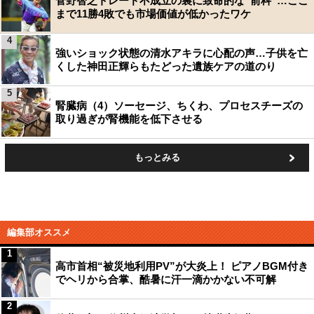
菅野智之トレード不成立の裏に致命的な“前科”…ここ
まで11勝4敗でも市場価値が低かったワケ
4
強いショック状態の清水アキラに心配の声…子供を亡
くした神田正輝らもたどった遺族ケアの道のり
5
腎臓病（4）ソーセージ、ちくわ、プロセスチーズの
取り過ぎが腎機能を低下させる
もっとみる
編集部オススメ
1
高市首相“被災地利用PV”が大炎上！ ピアノBGM付き
でヘリから合掌、酷暑に汗一滴かかない不可解
2