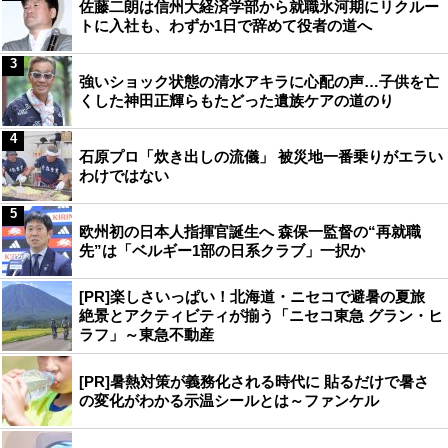
佐藤二朗は信州大経済学部から就職氷河期にリクルー
トに入社も、わずか1日で辞めて役者の道へ
3
強いショック状態の清水アキラに心配の声…子供を亡
くした神田正輝らもたどった遺族ケアの道のり
4
石原プロ「炊き出しの流儀」 被災地一番乗りがエラい
わけではない
5
欧州初の日本人指揮官誕生へ 森保一監督の“再就職
先”は「ベルギー1部の日系クラブ」一択か
[PR]楽しさいっぱい！北海道・ニセコで避暑の夏旅
絶景とアクティビティが揃う「ニセコ東急 グラン・ヒ
ラフ」～東急不動産
[PR]暑熱対策が義務化される時代に 貼るだけで暑さ
の変化がわかる示温シールとは～ファンケル