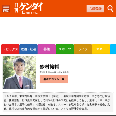
トピックス
政治・社会
芸能
スポーツ
ライフ
マネー
ボートレース
競輪
オートレース
鈴村裕輔
野球文化学会会長・名城大教授
著者のコラム一覧
１９７６年、東京都出身。法政大学博士（学術）。名城大学外国学部教授。主な専門は政治
史、比較思想。野球史研究家として日米の野球の研究にも従事しており、主著に「ＭＬＢが
付けた日本人選手の値段」（講談社）がある。スポーツを取り巻く様々な出来事を社会、文
化、政治などの多角的な視点から分析している。アメリカ野球学会会員。