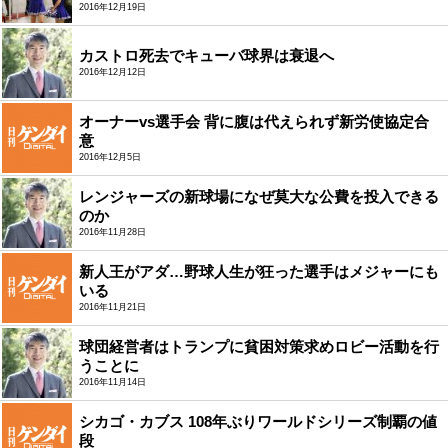
2016年12月19日
カストロ死去でキューバ球界は衰退へ
2016年12月12日
オーナーvs選手会 背に腹は代えられず新労使協定合
意
2016年12月5日
レンジャーズの新球場になぜ莫大な公費を投入できる
のか
2016年11月28日
新人王がアダ…野球人生が狂った選手はメジャーにも
いる
2016年11月21日
球団経営者はトランプに貧困対策求めロビー活動を行
うことに
2016年11月14日
シカゴ・カブス 108年ぶりワールドシリーズ制覇の値
段