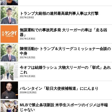
トランプ大統領の連邦最高裁判事人事は大打撃
2017年2月6日
無謀運転での事故死多発 大リーガーの車は「走る凶
器」
2017年1月30日
陳情活動か トランプ＆大リーグコミッショナー会談の
中身
2017年1月23日
今オフは結婚ラッシュ 大物大リーガーの「挙式」あれ
これ
2017年1月16日
バレンタイン「駐日大使候補報道」ににんまり
2016年12月26日
MLBで禁止条項新設 米学生スポーツのイジメは半端
じゃない