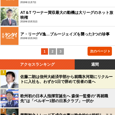
2016年11月7日
AT＆T ワーナー買収最大の動機は大リーグのネット放
映権
2016年10月31日
ア・リーグV逸…ブルージェイズを襲った3つの珍事
2016年10月24日
次のページ
1
2
3
アクセスランキング
週間
1
佐藤二朗は信州大経済学部から就職氷河期にリクルー
トに入社も、わずか1日で辞めて役者の道へ
2
欧州初の日本人指揮官誕生へ 森保一監督の“再就職
先”は「ベルギー1部の日系クラブ」一択か
3