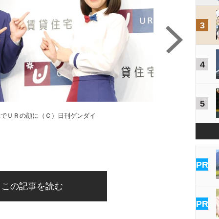
3
4
5
輩でＵＲの顔に（Ｃ）日刊ゲンダイ
PR
この記事を読む
PR