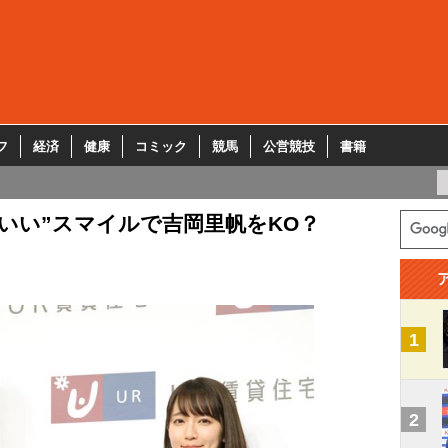
フ
経済
健康
コミック
競馬
公営競技
書籍
いい”スマイルで吉岡里帆をKO？
1
2