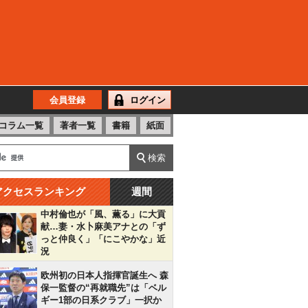
会員登録
ログイン
コラム一覧
著者一覧
書籍
紙面
アクセスランキング
週間
中村倫也が「風、薫る」に大貢
献…妻・水卜麻美アナとの「ず
っと仲良く」「にこやかな」近
況
欧州初の日本人指揮官誕生へ 森
保一監督の“再就職先”は「ベル
ギー1部の日系クラブ」一択か