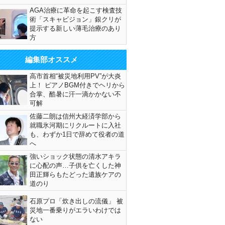
AGA治療に革命を起こす検査技
術「スキャビジョン」銀クリが
提示する新しい薄毛治療のあり
方
編集部オススメ
高市首相“被災地利用PV”が大炎
上！ ピアノBGM付きでヘリから
合掌、酷暑に汗一滴かかない不
可解
佐藤二朗は信州大経済学部から
就職氷河期にリクルートに入社
も、わずか1日で辞めて役者の道
へ
強いショック状態の清水アキラ
に心配の声…子供を亡くした神
田正輝らもたどった遺族ケアの
道のり
石原プロ「炊き出しの流儀」 被
災地一番乗りがエラいわけでは
ない