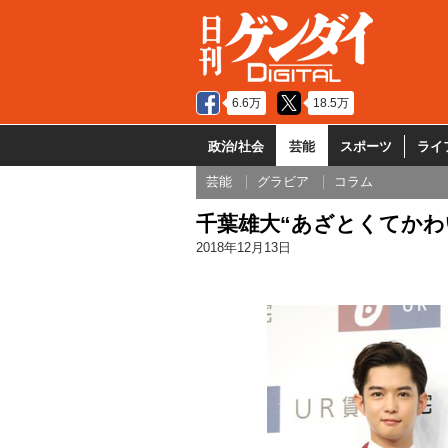
6.6万
18.5万
政治/社会
芸能
スポーツ
ライ
芸能
グラビア
コラム
千葉雄大“あざとくてかわ
2018年12月13日