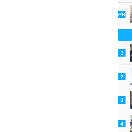
PR
1
2
3
4