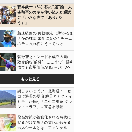
萩本欽一〈34〉私の“運”論 大
谷翔平のカネを使い込んだ通訳
に「小さな声で『ありがと
う』」
新庄監督の“再就職先”に挙がるま
さかの球団 采配に賛否もチーム
のテコ入れ役にうってつけ
菅野智之トレード不成立の裏に
致命的な“前科”…ここまで11勝4
敗でも市場価値が低かったワケ
もっと見る
楽しさいっぱい！北海道・ニセ
コで避暑の夏旅 絶景とアクティ
ビティが揃う「ニセコ東急 グラ
ン・ヒラフ」～東急不動産
暑熱対策が義務化される時代に
貼るだけで暑さの変化がわかる
示温シールとは～ファンケル