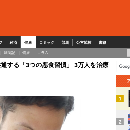
フ
経済
健康
コミック
競馬
公営競技
書籍
闘病記
健康
コラム
通する「3つの悪食習慣」 3万人を治療
1
2