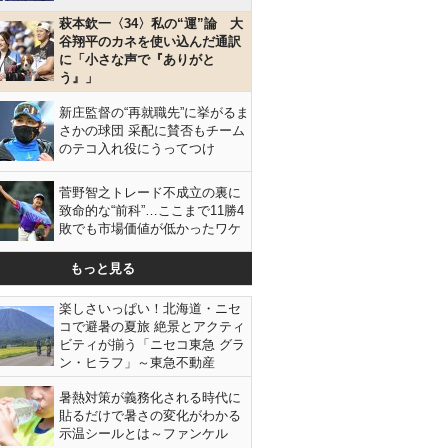
萩本欽一〈34〉私の“運”論 大
谷翔平のカネを使い込んだ通訳
に「小さな声で『ありがと
う』」
新庄監督の“再就職先”に挙がるま
さかの球団 采配に賛否もチーム
のテコ入れ役にうってつけ
菅野智之トレード不成立の裏に
致命的な“前科”…ここまで11勝4
敗でも市場価値が低かったワケ
もっと見る
楽しさいっぱい！北海道・ニセ
コで避暑の夏旅 絶景とアクティ
ビティが揃う「ニセコ東急 グラ
ン・ヒラフ」～東急不動産
暑熱対策が義務化される時代に
貼るだけで暑さの変化がわかる
示温シールとは～ファンケル