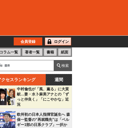
会員登録
ログイン
コラム一覧
著者一覧
書籍
紙面
アクセスランキング
週間
中村倫也が「風、薫る」に大貢
献…妻・水卜麻美アナとの「ず
っと仲良く」「にこやかな」近
況
欧州初の日本人指揮官誕生へ 森
保一監督の“再就職先”は「ベル
ギー1部の日系クラブ」一択か