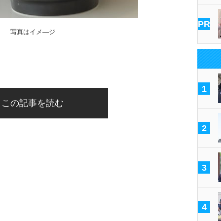
PR
写真はイメ―ジ
1
この記事を読む
2
3
4