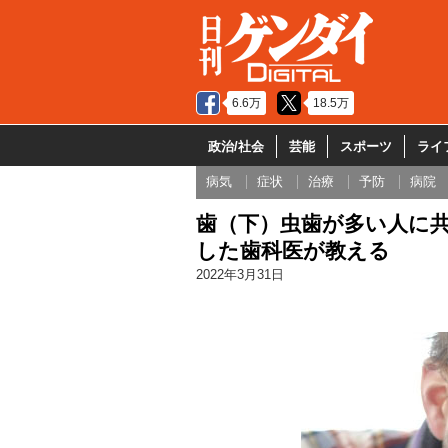
6.6万
18.5万
政治/社会
芸能
スポーツ
ライ
病気
症状
治療
予防
病院
歯（下）虫歯が多い人に共
した歯科医が教える
2022年3月31日