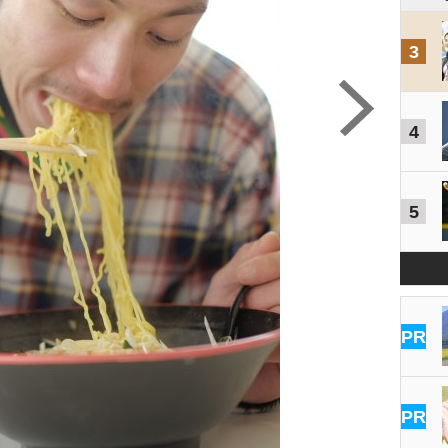
3
4
5
PR
PR