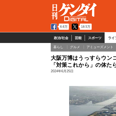
6.6万
18.5万
政治/社会
芸能
スポーツ
ライ
暮らし
グルメ
アミューズメント
大阪万博はうっすらウンコ
「対策これから」の体た
2024年6月25日