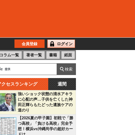
会員登録
ログイン
コラム一覧
著者一覧
書籍
紙面
アクセスランキング
週間
強いショック状態の清水アキラ
に心配の声…子供を亡くした神
田正輝らもたどった遺族ケアの
道のり
【2026夏の甲子園】初戦で「勝
つ高校」「負ける高校」完全予
想！横浜vs沖縄尚学の超好カー
ドは…