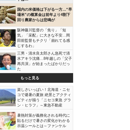
国内の米価格は下がる一方…“早
場米”の概算金は前年より4割下
回り農家からは悲鳴が
阪神藤川監督の「焦り」「短
気」「采配」に大きな不安…岡
田前監督もチクリ「崩れてる感
じするわ」
三男・清水良太郎さん急死で清
水アキラ沈痛…8年越しの「父子
再共演」が始まったばかりだっ
た
もっと見る
楽しさいっぱい！北海道・ニセ
コで避暑の夏旅 絶景とアクティ
ビティが揃う「ニセコ東急 グラ
ン・ヒラフ」～東急不動産
暑熱対策が義務化される時代に
貼るだけで暑さの変化がわかる
示温シールとは～ファンケル