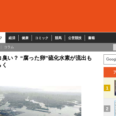
フ
経済
健康
コミック
競馬
公営競技
書籍
コラム
臭い？ “腐った卵”硫化水素が流出も
らく
1
2