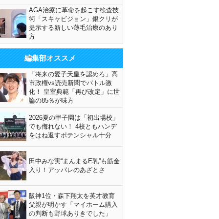
AGA治療に革命を起こす検査技
術「スキャビジョン」銀クリが
提示する新しい薄毛治療のあり
方
編集部オススメ
「将来の愛子天皇を認めろ」高
市政権vs読売新聞でバトル激
化！ 皇室典範「再び改定」に世
論の85％が味方
2026夏の甲子園は「初出場校」
でも侮れない！ 4校ともハンデ
をはね返すポテンシャル十分
田中みな実“まんまるE乳”も筋金
入り！アッパレのあざとさ
阪神1位・森下翔太を英才教育
父親が明かす「マイホーム購入
の判断も野球ありきでした」