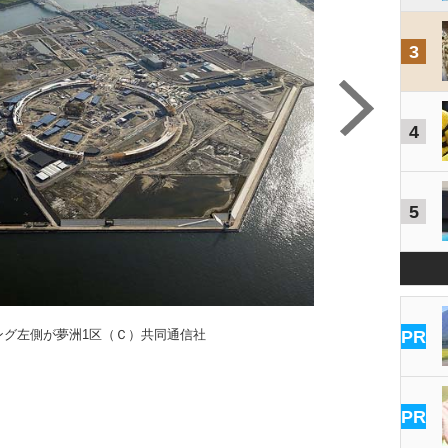
3
4
5
ング左側が夢洲1区（Ｃ）共同通信社
PR
PR