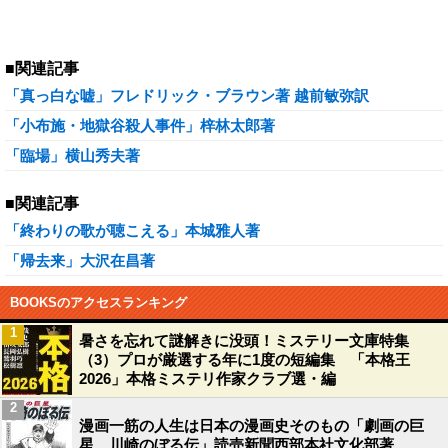
■関連記事
「真っ白な嘘」フレドリック・ブラウン著 越前敏弥訳
「小布施・地獄谷殺人事件」梓林太郎著
「臨場」横山秀夫著
■関連記事
「終わりの歌が聴こえる」本城雅人著
「帰去来」大沢在昌著
BOOKSのアクセスランキング
1
暑さを忘れて謎解きに没頭！ミステリー文庫特集
（3）プロが厳選する年に1度の短編集 「本格王
2026」本格ミステリ作家クラブ選・編
2
漫画一筋の人生は日本の漫画史そのもの「劇画の巨
星 川崎のぼる伝」読売新聞西部本社文化部著