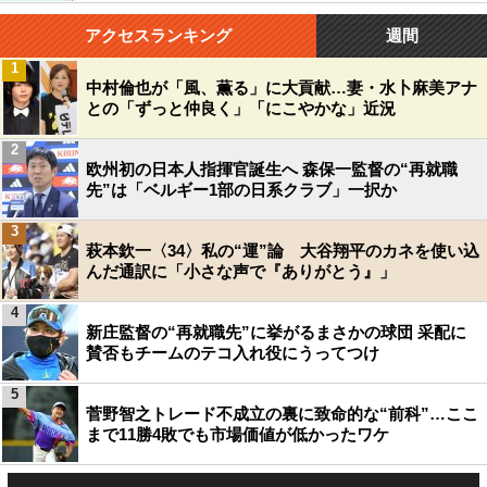
アクセスランキング
週間
1
中村倫也が「風、薫る」に大貢献…妻・水卜麻美アナ
との「ずっと仲良く」「にこやかな」近況
2
欧州初の日本人指揮官誕生へ 森保一監督の“再就職
先”は「ベルギー1部の日系クラブ」一択か
3
萩本欽一〈34〉私の“運”論 大谷翔平のカネを使い込
んだ通訳に「小さな声で『ありがとう』」
4
新庄監督の“再就職先”に挙がるまさかの球団 采配に
賛否もチームのテコ入れ役にうってつけ
5
菅野智之トレード不成立の裏に致命的な“前科”…ここ
まで11勝4敗でも市場価値が低かったワケ