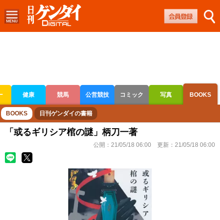
ー
健康
競馬
公営競技
コミック
写真
BOOKS
ボートレース
競輪
オートレース
BOOKS
日刊ゲンダイの書籍
「或るギリシア棺の謎」柄刀一著
公開：
21/05/18 06:00
更新：
21/05/18 06:00