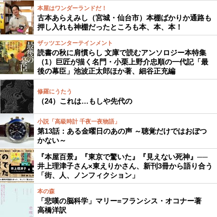
本屋はワンダーランドだ！
古本あらえみし（宮城・仙台市）本棚ばかりか通路も
押し入れも神棚だったところも本、本、本！
ザッツエンターテインメント
読書の秋に肩慣らし 文庫で読むアンソロジー本特集
（1）巨匠が描く名門・小栗上野介忠順の一代記「最
後の幕臣」池波正太郎ほか著、細谷正充編
修羅にうたう
（24）これは…もしや先代の
小説「高級時計 千夜一夜物語」
第13話：ある金曜日のあの声 ～聴覚だけではおぼつ
かない～
『本屋百景』『東京で驚いた』『見えない死神』──
井上理津子さん×東えりかさん、新刊3冊から語り合う
「街、人、ノンフィクション」
本の森
「悲嘆の脳科学」マリー=フランシス・オコナー著
高橋洋訳