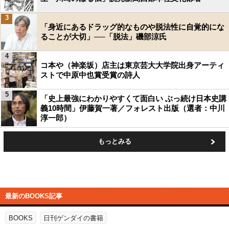
3
「身近にあるドラッグ的なものや脱法性に自覚的にな
ることが大切」──「脱法」磯部涼氏
4
コ本や（神楽坂）店主は東京芸大大学院出身アーティ
ストで中原中也賞受賞の詩人
5
「史上最強にわかりやすくて面白い ぶっ続け日本史講
義10時間」伊藤賀一著／フォレスト出版（選者：中川
淳一郎）
もっとみる
最新のBOOKS記事
BOOKS
日刊ゲンダイの書籍