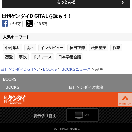
もっとみる
日刊ゲンダイDIGITALを読もう！
6.6万
18.5万
人気キーワード
中村敬斗
あの
インタビュー
神田正輝
松田聖子
作家
恋愛
事故
ドジャース
日本学術会議
日刊ゲンダイDIGITAL
BOOKS
BOOKSニュース
記事
BOOKS
BOOKS
日刊ゲンダイの書籍
表示切り替え
（C）Nikkan Gendai