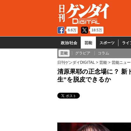
6.6万
18.5万
政治/社会
芸能
スポーツ
ライ
芸能
グラビア
コラム
日刊ゲンダイDIGITAL
芸能
芸能ニュー
清原果耶の正念場に？ 新
生”を脱皮できるか