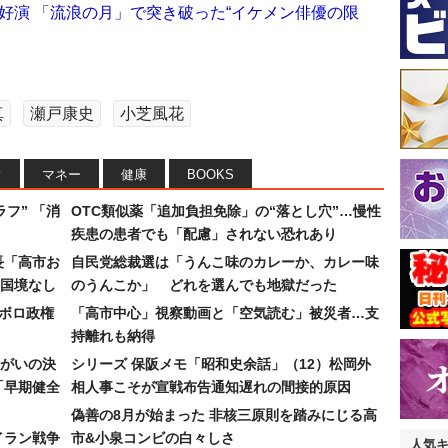
好演 「流浪の月」で突き破った“イケメン俳優の限
真
瀬戸康史
小芝風花
フ
マネー
健康
BOOKS
フ” 「消
OTC類似薬「追加負担免除」の“落とし穴”…慢性
疾患の患者でも「配慮」されない恐れあり
長「高市お
自民党総裁選は「うんこ味のカレーか、カレー味
国境なし
のうんこか」 どれを選んでも地獄だった
なボロ政権
「高市中心」視察動画と「空気読む」被災者…支
持離れも納得
まがいの決
シリーズ 保阪メモ「昭和史余話」（12）松岡外
「早期健全
相人事こそが宣戦布告通知遅れの間接的原因
偽善の8月が始まった 非核三原則を踏みにじる高
イラン戦争
市&小泉コンビの白々しさ
人気