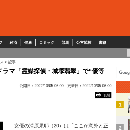
フ
経済
健康
コミック
競馬
公営競技
書籍
ス
記事
ドラマ「霊媒探偵・城塚翡翠」で“優等
公開日：
2022/10/05 06:00
更新日：
2022/10/05 06:00
印刷
1
女優の
清原果耶
（20）は「ここが意外と正
2