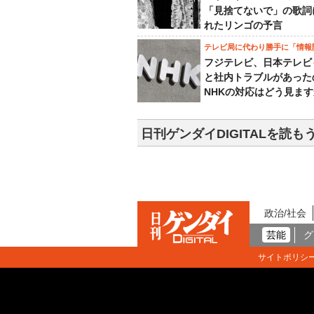
「見捨てないで」の歌詞
れたリンゴの予言
テレビ局に代わり勝手に「情報
フジテレビ、日本テレビ
と社内トラブルがあった
NHKの対応はどう見ま
日刊ゲンダイDIGITALを読も
政治/社会
芸能
グ
サイトポリシ