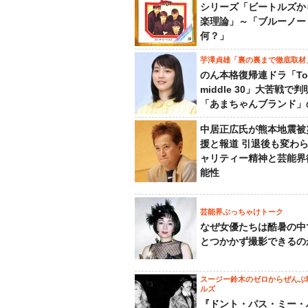
シリーズ「ビートルズか
楽理論」～「ブルーノー
何？」
芋澤貞雄「裏の裏まで徹底取材
のん本格復帰連ドラ「To
middle 30」大苦戦で
「あまちゃんブランド」
中居正広氏が熊本地震被
援と報道 引退後も変わ
ャリティー精神と芸能界
能性
芸能界ぶっちゃけトーク
なぜ女優たちは酷暑の中
とつかかず撮影できるの
スージー鈴木のゼロからぜんぶ
ルズ
『ドント・パス・ミー・