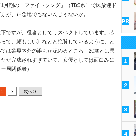
1月期の「ファイトソング」（
TBS
系）で民放連ド
清原が、正念場でもないんじゃないか。
PR
は下ですが、役者としてリスペクトしています。芯
あって、頼もしい》などと絶賛しているように、と
ては業界内外の誰もが認めるところ。20歳とは思
、ただ完成されすぎていて、女優としては面白みに
1
キー局関係者）
2
1
2
次へ
>>
3
4