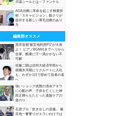
示温シールとは～ファンケル
AGA治療に革命を起こす検査技
術「スキャビジョン」銀クリが
提示する新しい薄毛治療のあり
方
編集部オススメ
高市首相“被災地利用PV”が大炎
上！ ピアノBGM付きでヘリから
合掌、酷暑に汗一滴かかない不
可解
佐藤二朗は信州大経済学部から
就職氷河期にリクルートに入社
も、わずか1日で辞めて役者の道
へ
強いショック状態の清水アキラ
に心配の声…子供を亡くした神
田正輝らもたどった遺族ケアの
道のり
石原プロ「炊き出しの流儀」 被
災地一番乗りがエラいわけでは