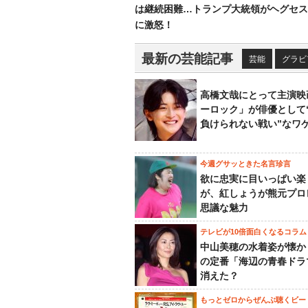
は継続困難…トランプ大統領がヘグセス
に激怒！
最新の芸能記事
芸能
グラビ
高橋文哉にとって主演映
ーロック」が俳優として
負けられない戦い”なワ
今週グサッときた名言珍言
欲に忠実に目いっぱい楽
が、紅しょうが熊元プロ
思議な魅力
テレビが10倍面白くなるコラム
中山美穂の水着姿が懐か
の定番「海辺の青春ドラ
消えた？
もっとゼロからぜんぶ聴くビー