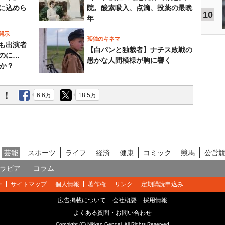
に込めら
院。酸素吸入、点滴、投薬の最晩
10
年
開示」
孤独のキネマ
も出演者
【白パンと独裁者】ナチス敗戦の
のに…
愚かな人間模様が胸に響く
すか？
う！
6.6万
18.5万
芸能
スポーツ
ライフ
経済
健康
コミック
競馬
公営
ラビア
コラム
ー
サイトマップ
個人情報
著作権
リンク
定期購読申込み
広告掲載について
会社概要
採用情報
よくある質問・お問い合わせ
Copyright (C) Nikkan Gendai. All Rights Reserved