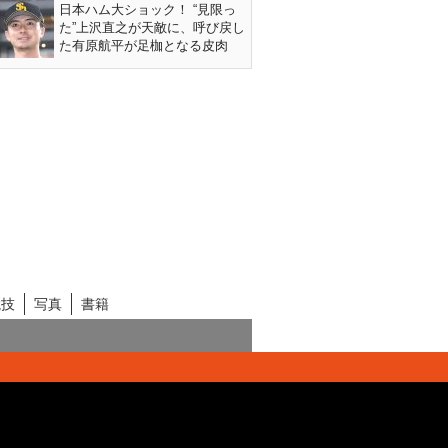
日本ハム大ショック！ “見限っ
た”上沢直之が天敵に、呼び戻し
た有原航平が足枷となる皮肉
競技
写真
書籍