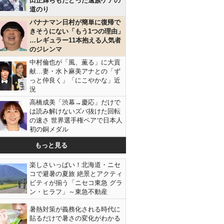
田正輝らもたどった遺族ケアの
道のり
バナナマン日村が簡単に復帰で
きそうにない「もう1つの理由」
…レギュラー11本抱える人気者
のジレンマ
中村倫也が「風、薫る」に大貢
献…妻・水卜麻美アナとの「ず
っと仲良く」「にこやかな」近
況
高橋成美「渋幕→慶応」だけで
は読み解けないズバ抜けた回転
の速さ 世界選手権ペアで日本人
初の銅メダル
もっと見る
楽しさいっぱい！北海道・ニセ
コで避暑の夏旅 絶景とアクティ
ビティが揃う「ニセコ東急 グラ
ン・ヒラフ」～東急不動産
暑熱対策が義務化される時代に
貼るだけで暑さの変化がわかる