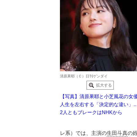
清原果耶（Ｃ）日刊ゲンダイ
拡大する
【写真】清原果耶と小芝風花の女
人生を左右する「決定的な違い」
2人ともブレークはNHKから
レ系）では、主演の
生田斗真
の