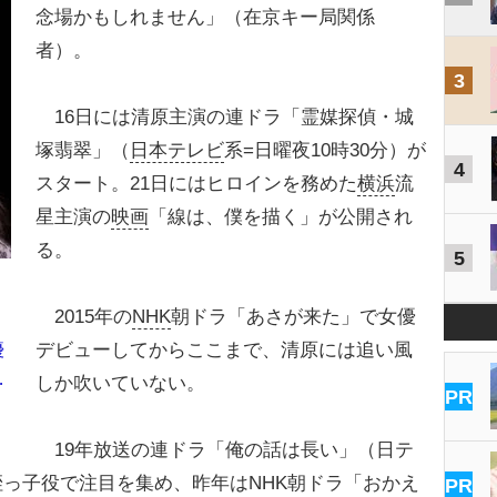
念場かもしれません」（在京キー局関係
者）。
3
16日には清原主演の連ドラ「霊媒探偵・城
塚翡翠」（
日本テレビ
系=日曜夜10時30分）が
4
スタート。21日にはヒロインを務めた
横浜
流
星主演の
映画
「線は、僕を描く」が公開され
る。
5
2015年の
NHK
朝ドラ「あさが来た」で女優
デビューしてからここまで、清原には追い風
優
…
しか吹いていない。
PR
19年放送の連ドラ「俺の話は長い」（日テ
姪っ子役で注目を集め、昨年はNHK朝ドラ「おかえ
PR