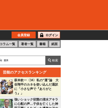
会員登録
ログイン
コラム一覧
著者一覧
書籍
紙面
芸能のアクセスランキング
萩本欽一〈34〉私の“運”論 大
谷翔平のカネを使い込んだ通訳
に「小さな声で『ありがと
う』」
強いショック状態の清水アキラ
に心配の声…子供を亡くした神