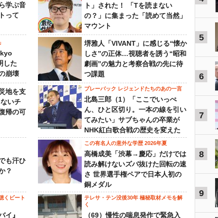
ら学ぶ音
ト」された！ 「Tを読まない
トって
の？」に集まった「読めて当然」
マウント
5
」
堺雅人「VIVANT」に感じる“懐か
kyo
しさ”の正体…視聴者を誘う“昭和
判明した
劇画”の魅力と考察合戦の先に待
の崩壊
つ課題
6
プレーバック レジェンドたちのあの一言
災地を支
北島三郎（1）「ここでいっぺ
らないチ
ん、ひと区切り。一本の線を引い
復帰の可
7
てみたい」サブちゃんの卒業が
NHK紅白歌合戦の歴史を変えた
この有名人の意外な学歴 2026年夏
8
高橋成美「渋幕→慶応」だけでは
でも汗ひ
読み解けないズバ抜けた回転の速
か？
さ 世界選手権ペアで日本人初の
銅メダル
9
聴くビート
テレサ・テン没後30年 極秘取材メモを解
く
バイ』
（69）慢性の喘息発作で緊急入