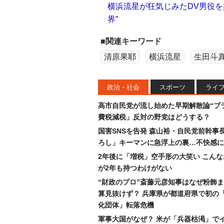
横浜流星が狂気じみたDV男役を
界”
■関連キーワード
清原果耶
横浜流星
生田斗
政治・社会
スポーツ
ライ
高市自民党が流し始めた早期解散論“ブラ
費税減税」反対の野党はどうする？
国害SNSを告発 森山裕・自民党前幹事
ろし」キーマンに急浮上の裏…不快感に
2年後に「増税」空手形の大笑い こん
が2年も持つわけがない
“財政のプロ”斎藤元彦知事はなぜ粉飾
算見抜けず？ 兵庫県が都道府県で初の
化団体」転落危機
軍事大国がなぜ？ 米が「兵器枯渇」で