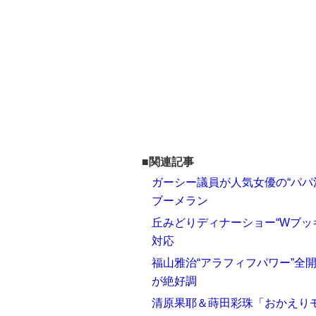
■関連記事
ガーシー議員が人気女優の“パパ
ブーメラン
丘みどりディナーショー“Wブッ
対応
福山雅治“アラフィフパワー”全
が絶好調
清原果耶＆蒔田彩珠「おかえりモ