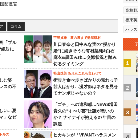
国防長官
高校野
板東英
ア
コラム
ハラス
芋澤貞雄「裏の裏まで徹底取材」
画「ブル
川口春奈と田中みな実の"授かり
“絶対に
婚"に続きそうな有村架純&白石
ケ
麻衣&黒田みゆ…交際状況と踏み
1
切るタイミング
桧山珠美 あれもこれも言わせて
しむ姿
街歩き食べ歩きばかりの売れっ子
レスの不
芸人ばかり…漫才師はネタを見せ
2
てナンボじゃないの？
「ゴチ」への違和感…NEWS増田
しい…夏
貴久の“すべり芸”は誰が悪いの
3
マ」なぜ
か？ ナイナイが抱える27年目の
課題
トルズ
ヒカキンが「VIVANTハラスメン
4