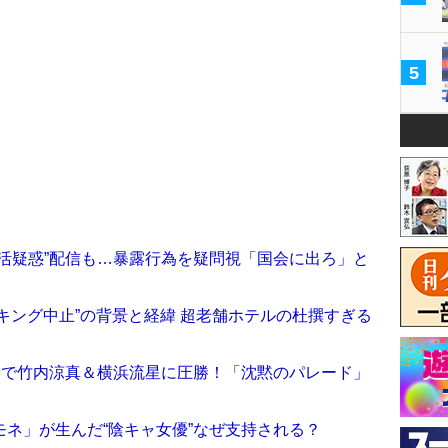
5
活疑惑”配信も…暴露行為を疑問視「国会に出ろ」と
キング中止”の背景と経緯 超老舗ホテルの杜撰すぎる
開で竹内涼真＆横浜流星に圧勝！「沈黙のパレード」
ネ」が生んだ“陰キャ女優”なぜ支持される？