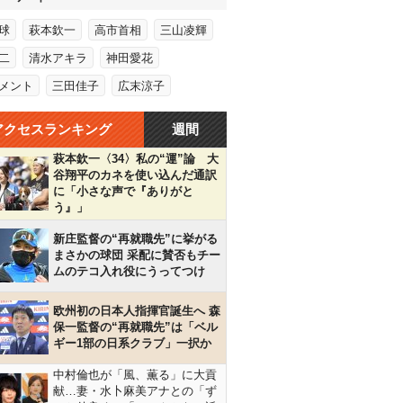
球
萩本欽一
高市首相
三山凌輝
二
清水アキラ
神田愛花
メント
三田佳子
広末涼子
アクセスランキング
週間
萩本欽一〈34〉私の“運”論 大
谷翔平のカネを使い込んだ通訳
に「小さな声で『ありがと
う』」
新庄監督の“再就職先”に挙がる
まさかの球団 采配に賛否もチー
ムのテコ入れ役にうってつけ
欧州初の日本人指揮官誕生へ 森
保一監督の“再就職先”は「ベル
ギー1部の日系クラブ」一択か
中村倫也が「風、薫る」に大貢
献…妻・水卜麻美アナとの「ず