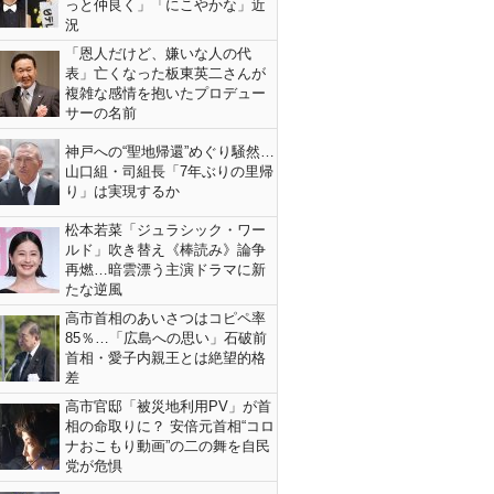
っと仲良く」「にこやかな」近
況
「恩人だけど、嫌いな人の代
表」亡くなった板東英二さんが
複雑な感情を抱いたプロデュー
サーの名前
神戸への“聖地帰還”めぐり騒然…
山口組・司組長「7年ぶりの里帰
り」は実現するか
松本若菜「ジュラシック・ワー
ルド」吹き替え《棒読み》論争
再燃…暗雲漂う主演ドラマに新
たな逆風
高市首相のあいさつはコピペ率
85％…「広島への思い」石破前
首相・愛子内親王とは絶望的格
差
高市官邸「被災地利用PV」が首
相の命取りに？ 安倍元首相“コロ
ナおこもり動画”の二の舞を自民
党が危惧