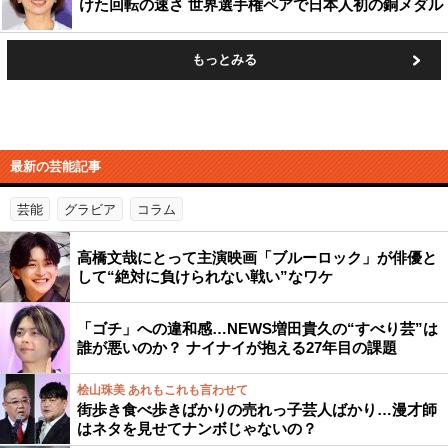
けた回転の速さ 世界選手権ペアで日本人初の銅メダル
もっとみる
最新の芸能記事
芸能
グラビア
コラム
高橋文哉にとって主演映画「ブルーロック」が俳優と
して“絶対に負けられない戦い”なワケ
「ゴチ」への違和感…NEWS増田貴久の“すべり芸”は
誰が悪いのか？ ナイナイが抱える27年目の課題
桧山珠美 あれもこれも言わせて
街歩き食べ歩きばかりの売れっ子芸人ばかり…漫才師
はネタを見せてナンボじゃないの？