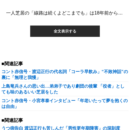
一人芝居の「線路は続くよどこまでも」は18年前から…
全文表示する
■関連記事
コント赤信号・渡辺正行の代名詞「コーラ早飲み」“不敗神話”の
裏に「無理と我慢」
上島竜兵さんの思い出…弟弟子であり劇団の後輩 「役者」とし
ても味のあるいい芝居をした
コント赤信号・小宮孝泰インタビュー「年老いたって夢を抱くの
は自由」
■関連記事
うつ病告白 渡辺正行も苦しんだ「男性更年期障害」の深刻度