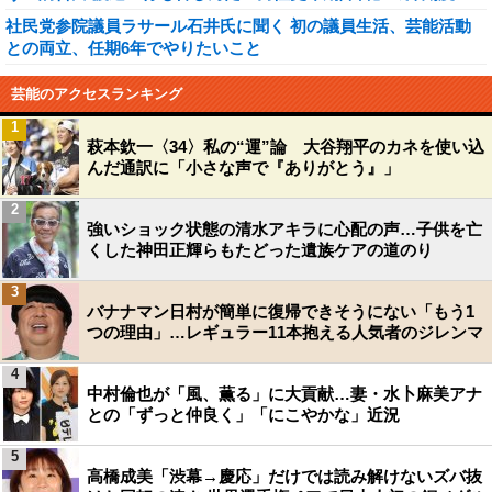
社民党参院議員ラサール石井氏に聞く 初の議員生活、芸能活動
との両立、任期6年でやりたいこと
芸能のアクセスランキング
1
萩本欽一〈34〉私の“運”論 大谷翔平のカネを使い込
んだ通訳に「小さな声で『ありがとう』」
2
強いショック状態の清水アキラに心配の声…子供を亡
くした神田正輝らもたどった遺族ケアの道のり
3
バナナマン日村が簡単に復帰できそうにない「もう1
つの理由」…レギュラー11本抱える人気者のジレンマ
4
中村倫也が「風、薫る」に大貢献…妻・水卜麻美アナ
との「ずっと仲良く」「にこやかな」近況
5
高橋成美「渋幕→慶応」だけでは読み解けないズバ抜