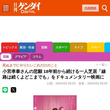
トピックス
政治・社会
芸能
スポーツ
ライフ
マネー
ボートレース
競輪
オートレース
芸能
グラビア
コラム
> 一覧へ
死ぬまでにやりたいこれだけのこと
小宮孝泰さんの悲願 18年前から続ける一人芝居「線
路は続くよどこまでも」をドキュメンタリー映画に
公開：
26/04/20 06:00
更新：
26/04/20 06:00