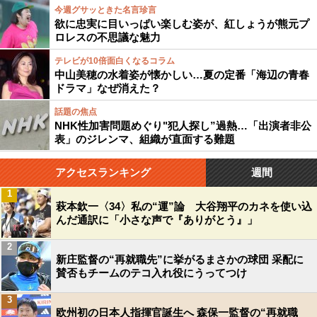
今週グサッときた名言珍言
欲に忠実に目いっぱい楽しむ姿が、紅しょうが熊元プ
ロレスの不思議な魅力
テレビが10倍面白くなるコラム
中山美穂の水着姿が懐かしい…夏の定番「海辺の青春
ドラマ」なぜ消えた？
話題の焦点
NHK性加害問題めぐり"犯人探し”過熱…「出演者非公
表」のジレンマ、組織が直面する難題
アクセスランキング
週間
1
萩本欽一〈34〉私の“運”論 大谷翔平のカネを使い込
んだ通訳に「小さな声で『ありがとう』」
2
新庄監督の“再就職先”に挙がるまさかの球団 采配に
賛否もチームのテコ入れ役にうってつけ
3
欧州初の日本人指揮官誕生へ 森保一監督の“再就職