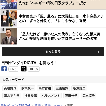
先”は「ベルギー1部の日系クラブ」一択か
4
中村倫也が「風、薫る」に大貢献…妻・水卜麻美アナ
との「ずっと仲良く」「にこやかな」近況
5
「恩人だけど、嫌いな人の代表」亡くなった板東英二
さんが複雑な感情を抱いたプロデューサーの名前
もっとみる
日刊ゲンダイDIGITALを読もう！
6.6万
18.5万
人気キーワード
高校野球
萩本欽一
高市首相
三山凌輝
板東英二
清水アキラ
神田愛花
ハラスメント
三田佳子
広末涼子
日刊ゲンダイDIGITAL
芸能
芸能ニュース
記事