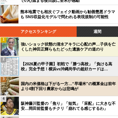
での心温まる後日談に全米が感動
熊本地震でも相次ぐフェイク動画から勧善懲悪ドラマ
も SNS収益化モデルで問われる表現規制の可能性
アクセスランキング
週間
1
強いショック状態の清水アキラに心配の声…子供を亡
くした神田正輝らもたどった遺族ケアの道のり
2
【2026夏の甲子園】初戦で「勝つ高校」「負ける高
校」完全予想！横浜vs沖縄尚学の超好カードは…
3
国内の米価格は下がる一方…“早場米”の概算金は前年
より4割下回り農家からは悲鳴が
4
阪神藤川監督の「焦り」「短気」「采配」に大きな不
安…岡田前監督もチクリ「崩れてる感じするわ」