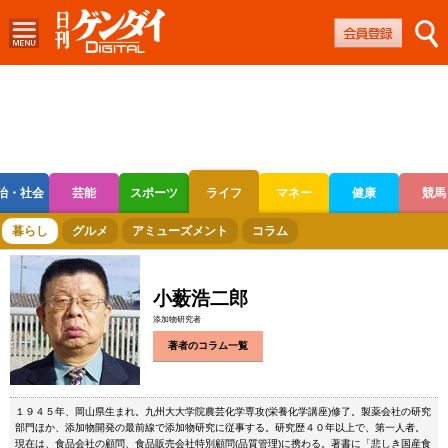
治・社会
芸能
スポーツ
ライフ
マネー
健康
競馬
ボートレース
競輪
オートレース
暮らし
グルメ
アミューズメント
コラム
小薮浩二郎
添加物研究者
著者のコラム一覧
１９４５年、岡山県生まれ。九州大大学院農芸化学専攻(栄養化学講座)修了。製薬会社の研究
部門ほか、添加物開発の最前線で添加物研究に従事する。研究歴４０年以上で、第一人者。
現在は、食品会社の顧問、食品販売会社特別顧問(品質管理)に携わる。著書に「悲しき国産食