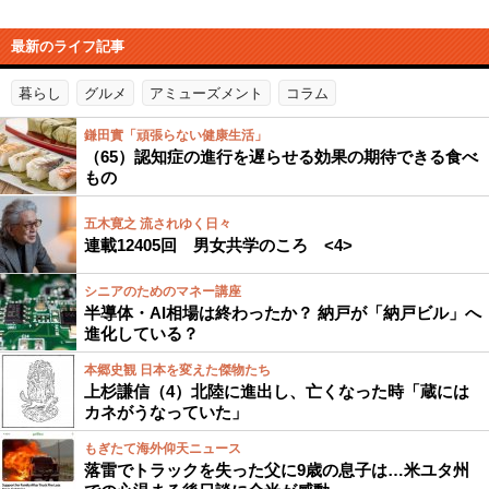
最新のライフ記事
暮らし
グルメ
アミューズメント
コラム
鎌田實「頑張らない健康生活」
（65）認知症の進行を遅らせる効果の期待できる食べ
もの
五木寛之 流されゆく日々
連載12405回 男女共学のころ <4>
シニアのためのマネー講座
半導体・AI相場は終わったか？ 納戸が「納戸ビル」へ
進化している？
本郷史観 日本を変えた傑物たち
上杉謙信（4）北陸に進出し、亡くなった時「蔵には
カネがうなっていた」
もぎたて海外仰天ニュース
落雷でトラックを失った父に9歳の息子は…米ユタ州