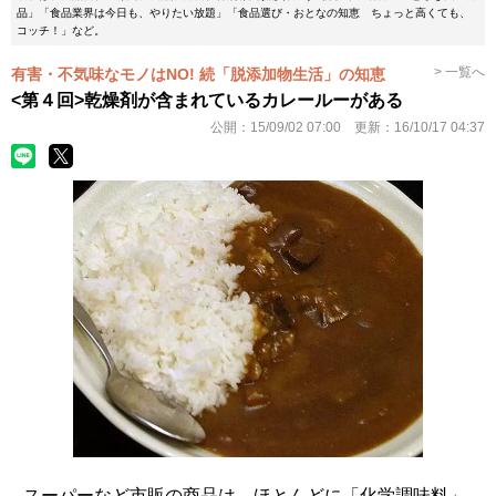
品」「食品業界は今日も、やりたい放題」「食品選び・おとなの知恵 ちょっと高くても、
コッチ！」など。
> 一覧へ
有害・不気味なモノはNO! 続「脱添加物生活」の知恵
<第４回>乾燥剤が含まれているカレールーがある
公開：
15/09/02 07:00
更新：
16/10/17 04:37
スーパーなど市販の商品は、ほとんどに「化学調味料」