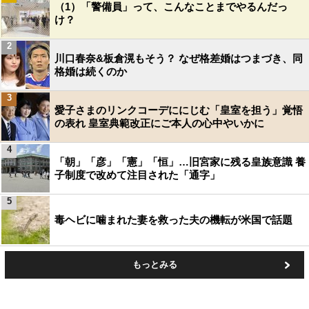
（1）「警備員」って、こんなことまでやるんだっ
け？
2
川口春奈&板倉滉もそう？ なぜ格差婚はつまづき、同
格婚は続くのか
3
愛子さまのリンクコーデににじむ「皇室を担う」覚悟
の表れ 皇室典範改正にご本人の心中やいかに
4
「朝」「彦」「憲」「恒」…旧宮家に残る皇族意識 養
子制度で改めて注目された「通字」
5
毒ヘビに噛まれた妻を救った夫の機転が米国で話題
もっとみる