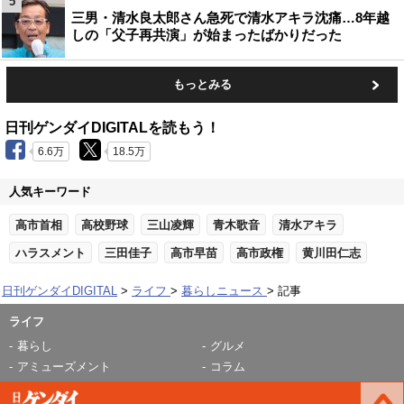
5
三男・清水良太郎さん急死で清水アキラ沈痛…8年越
しの「父子再共演」が始まったばかりだった
もっとみる
日刊ゲンダイDIGITALを読もう！
6.6万
18.5万
人気キーワード
高市首相
高校野球
三山凌輝
青木歌音
清水アキラ
ハラスメント
三田佳子
高市早苗
高市政権
黄川田仁志
日刊ゲンダイDIGITAL
ライフ
暮らしニュース
記事
ライフ
暮らし
グルメ
アミューズメント
コラム