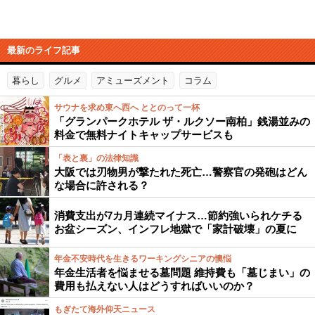
最新のライフ記事
暮らし
グルメ
アミューズメント
コラム
サウナを求め東へ西へ ととのって一杯
「グランパークホテル ザ・ルクソー南柏」銭湯並みの
料金で無料ナイトキャップサービスも
「表と裏」の法律知識
大阪では刃物男が撃たれた死亡…警察官の発砲はどん
な場合に許される？
消費支出が7カ月連続マイナス…節約強いられケチる
お盆シーズン、インフレ地獄で「家計破壊」の夏に
年金不安時代を生きるワーキングシニアの懊悩
年金生活者を悩ませる墓問題 維持費も「墓じまい」の
費用も払えない人はどうすればいいのか？
もぎたて海外仰天ニュース