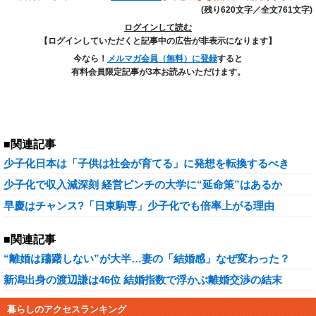
(残り620文字／全文761文字)
ログインして読む
【ログインしていただくと記事中の広告が非表示になります】
今なら！
メルマガ会員（無料）に登録
すると
有料会員限定記事が3本お読みいただけます。
■関連記事
少子化日本は「子供は社会が育てる」に発想を転換するべき
少子化で収入減深刻 経営ピンチの大学に“延命策”はあるか
早慶はチャンス?「日東駒専」少子化でも倍率上がる理由
■関連記事
“離婚は躊躇しない”が大半…妻の「結婚感」なぜ変わった？
新潟出身の渡辺謙は46位 結婚指数で浮かぶ離婚交渉の結末
暮らしのアクセスランキング