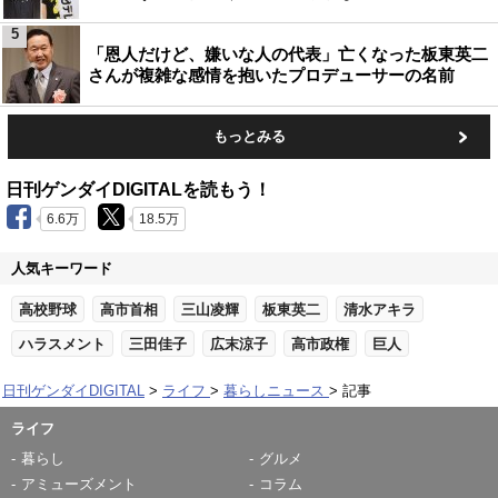
5
「恩人だけど、嫌いな人の代表」亡くなった板東英二
さんが複雑な感情を抱いたプロデューサーの名前
もっとみる
日刊ゲンダイDIGITALを読もう！
6.6万
18.5万
人気キーワード
高校野球
高市首相
三山凌輝
板東英二
清水アキラ
ハラスメント
三田佳子
広末涼子
高市政権
巨人
日刊ゲンダイDIGITAL
ライフ
暮らしニュース
記事
ライフ
暮らし
グルメ
アミューズメント
コラム