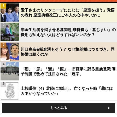
1
愛子さまのリンクコーデににじむ「皇室を担う」覚悟
の表れ 皇室典範改正にご本人の心中やいかに
2
年金生活者を悩ませる墓問題 維持費も「墓じまい」の
費用も払えない人はどうすればいいのか？
3
川口春奈&板倉滉もそう？ なぜ格差婚はつまづき、同
格婚は続くのか
4
「朝」「彦」「憲」「恒」…旧宮家に残る皇族意識 養
子制度で改めて注目された「通字」
5
上杉謙信（4）北陸に進出し、亡くなった時「蔵には
カネがうなっていた」
もっとみる