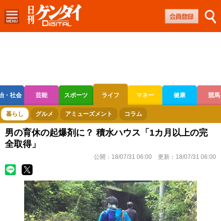
治・社会
芸能
スポーツ
ライフ
マネー
健康
競馬
ボートレース
競輪
オートレース
暮らし
グルメ
アミューズメント
コラム
男の育休の起爆剤に？ 積水ハウス「1カ月以上の完
全取得」
公開：
18/07/31 06:00
更新：
18/07/31 06:00