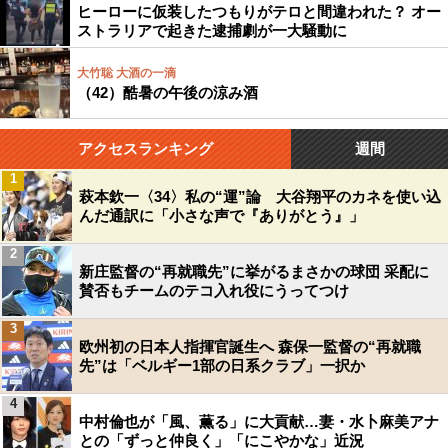
ヒーローに仮装したつもりがテロと間違われた？ オー
ストラリアで起きた逮捕劇が一大騒動に
大竹聡 大酒の一滴
（42）酷暑の午後の涼み酒
アクセスランキング
週間
1
萩本欽一〈34〉私の“運”論 大谷翔平のカネを使い込
んだ通訳に「小さな声で『ありがとう』」
2
新庄監督の“再就職先”に挙がるまさかの球団 采配に
賛否もチームのテコ入れ役にうってつけ
3
欧州初の日本人指揮官誕生へ 森保一監督の“再就職
先”は「ベルギー1部の日系クラブ」一択か
4
中村倫也が「風、薫る」に大貢献…妻・水卜麻美アナ
との「ずっと仲良く」「にこやかな」近況