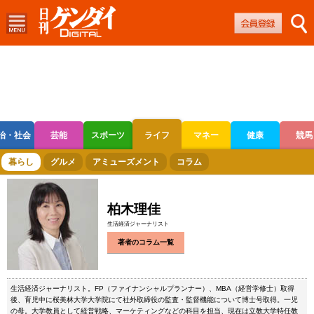
治・社会
芸能
スポーツ
ライフ
マネー
健康
競馬
ボートレース
競輪
オートレース
暮らし
グルメ
アミューズメント
コラム
柏木理佳
生活経済ジャーナリスト
著者のコラム一覧
生活経済ジャーナリスト。FP（ファイナンシャルプランナー）、MBA（経営学修士）取得
後、育児中に桜美林大学大学院にて社外取締役の監査・監督機能について博士号取得。一児
の母。大学教員として経営戦略、マーケティングなどの科目を担当、現在は立教大学特任教