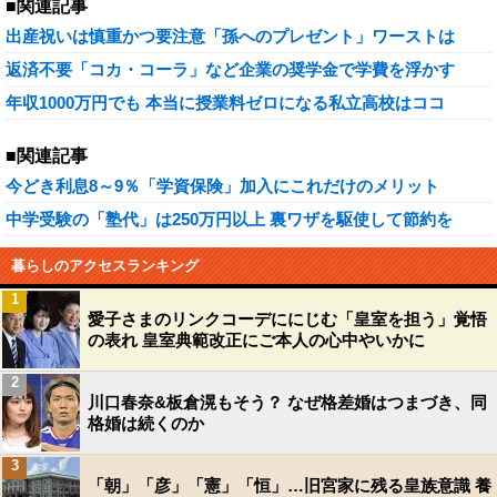
■関連記事
出産祝いは慎重かつ要注意「孫へのプレゼント」ワーストは
返済不要「コカ・コーラ」など企業の奨学金で学費を浮かす
年収1000万円でも 本当に授業料ゼロになる私立高校はココ
■関連記事
今どき利息8～9％「学資保険」加入にこれだけのメリット
中学受験の「塾代」は250万円以上 裏ワザを駆使して節約を
暮らしのアクセスランキング
1
愛子さまのリンクコーデににじむ「皇室を担う」覚悟
の表れ 皇室典範改正にご本人の心中やいかに
2
川口春奈&板倉滉もそう？ なぜ格差婚はつまづき、同
格婚は続くのか
3
「朝」「彦」「憲」「恒」…旧宮家に残る皇族意識 養