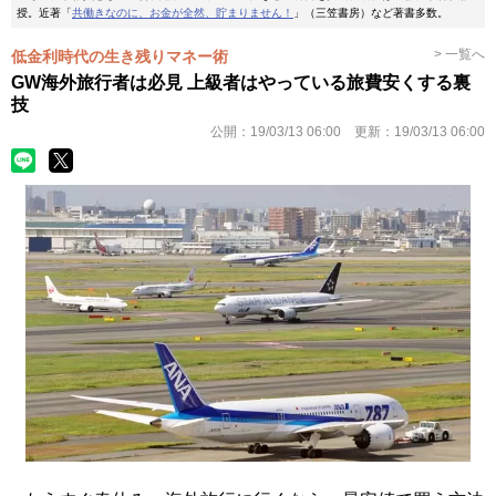
授。近著「
共働きなのに、お金が全然、貯まりません！
」（三笠書房）など著書多数。
> 一覧へ
低金利時代の生き残りマネー術
GW海外旅行者は必見 上級者はやっている旅費安くする裏
技
公開：
19/03/13 06:00
更新：
19/03/13 06:00