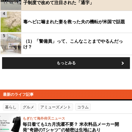
子制度で改めて注目された「通字」
4
毒ヘビに噛まれた妻を救った夫の機転が米国で話題
5
（1）「警備員」って、こんなことまでやるんだっ
け？
もっとみる
最新のライフ記事
暮らし
グルメ
アミューズメント
コラム
もぎたて海外仰天ニュース
毎日着ても1カ月洗濯不要？ 米衣料品メーカー開
発“奇跡のTシャツ”の秘密は生地にあり