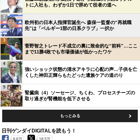
トに入社も、わずか1日で辞めて役者の道へ
2
欧州初の日本人指揮官誕生へ 森保一監督の“再就職
先”は「ベルギー1部の日系クラブ」一択か
3
菅野智之トレード不成立の裏に致命的な“前科”…ここ
まで11勝4敗でも市場価値が低かったワケ
4
強いショック状態の清水アキラに心配の声…子供を亡
くした神田正輝らもたどった遺族ケアの道のり
5
腎臓病（4）ソーセージ、ちくわ、プロセスチーズの
取り過ぎが腎機能を低下させる
もっとみる
日刊ゲンダイDIGITALを読もう！
6.6万
18.5万