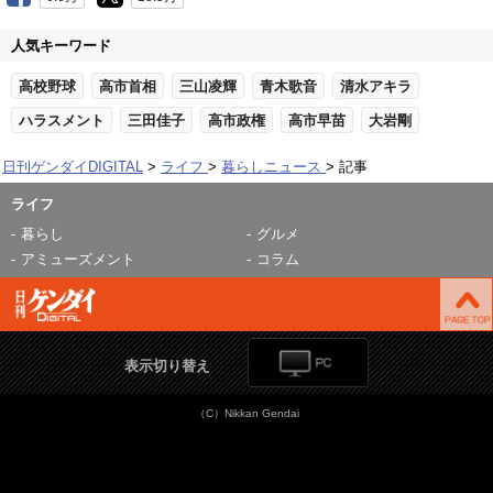
人気キーワード
高校野球
高市首相
三山凌輝
青木歌音
清水アキラ
ハラスメント
三田佳子
高市政権
高市早苗
大岩剛
日刊ゲンダイDIGITAL
ライフ
暮らしニュース
記事
ライフ
暮らし
グルメ
アミューズメント
コラム
表示切り替え
（C）Nikkan Gendai