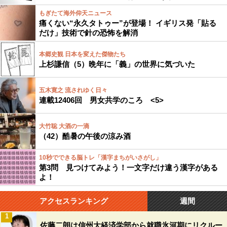
もぎたて海外仰天ニュース
痛くない“永久タトゥー”が登場！ イギリス発「貼る
だけ」技術で針の恐怖を解消
本郷史観 日本を変えた傑物たち
上杉謙信（5）晩年に「義」の世界に気づいた
五木寛之 流されゆく日々
連載12406回 男女共学のころ <5>
大竹聡 大酒の一滴
（42）酷暑の午後の涼み酒
10秒でできる脳トレ「漢字まちがいさがし」
第3問 見つけてみよう！一文字だけ違う漢字がある
よ！
アクセスランキング
週間
1
佐藤二朗は信州大経済学部から就職氷河期にリクルー