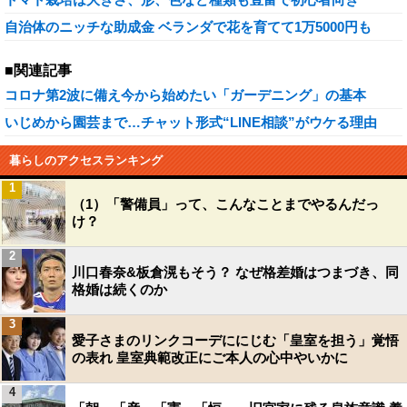
自治体のニッチな助成金 ベランダで花を育てて1万5000円も
■関連記事
コロナ第2波に備え今から始めたい「ガーデニング」の基本
いじめから園芸まで…チャット形式“LINE相談”がウケる理由
暮らしのアクセスランキング
1
（1）「警備員」って、こんなことまでやるんだっ
け？
2
川口春奈&板倉滉もそう？ なぜ格差婚はつまづき、同
格婚は続くのか
3
愛子さまのリンクコーデににじむ「皇室を担う」覚悟
の表れ 皇室典範改正にご本人の心中やいかに
4