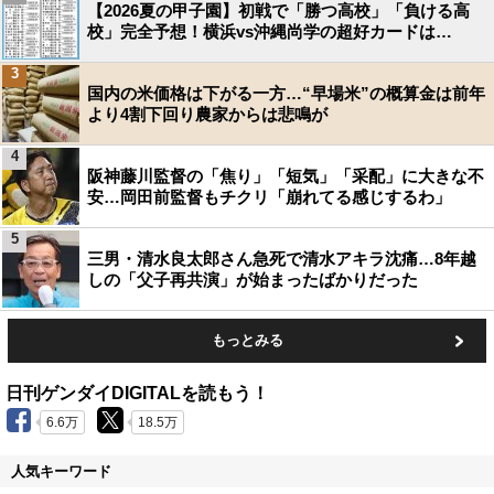
【2026夏の甲子園】初戦で「勝つ高校」「負ける高
校」完全予想！横浜vs沖縄尚学の超好カードは…
3
国内の米価格は下がる一方…“早場米”の概算金は前年
より4割下回り農家からは悲鳴が
4
阪神藤川監督の「焦り」「短気」「采配」に大きな不
安…岡田前監督もチクリ「崩れてる感じするわ」
5
三男・清水良太郎さん急死で清水アキラ沈痛…8年越
しの「父子再共演」が始まったばかりだった
もっとみる
日刊ゲンダイDIGITALを読もう！
6.6万
18.5万
人気キーワード