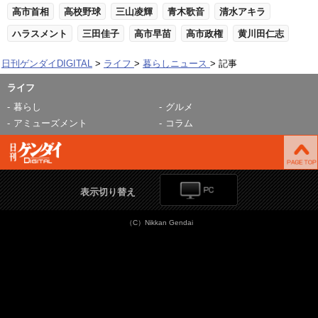
高市首相
高校野球
三山凌輝
青木歌音
清水アキラ
ハラスメント
三田佳子
高市早苗
高市政権
黄川田仁志
日刊ゲンダイDIGITAL
ライフ
暮らしニュース
記事
ライフ
暮らし
グルメ
アミューズメント
コラム
表示切り替え
（C）Nikkan Gendai