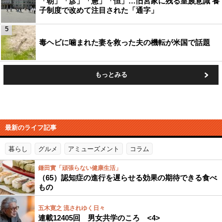
「朝」「彦」「憲」「恒」…旧宮家に残る皇族意識 養
子制度で改めて注目された「通字」
5
毒ヘビに噛まれた妻を救った夫の機転が米国で話題
もっとみる
最新のライフ記事
暮らし
グルメ
アミューズメント
コラム
鎌田實「頑張らない健康生活」
（65）認知症の進行を遅らせる効果の期待できる食べ
もの
五木寛之 流されゆく日々
連載12405回 男女共学のころ <4>