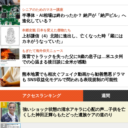
シニアのためのマネー講座
半導体・AI相場は終わったか？ 納戸が「納戸ビル」へ
進化している？
本郷史観 日本を変えた傑物たち
上杉謙信（4）北陸に進出し、亡くなった時「蔵には
カネがうなっていた」
もぎたて海外仰天ニュース
落雷でトラックを失った父に9歳の息子は…米ユタ州
での心温まる後日談に全米が感動
熊本地震でも相次ぐフェイク動画から勧善懲悪ドラマ
も SNS収益化モデルで問われる表現規制の可能性
アクセスランキング
週間
1
強いショック状態の清水アキラに心配の声…子供を亡
くした神田正輝らもたどった遺族ケアの道のり
2