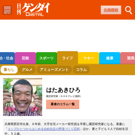
治・社会
芸能
スポーツ
ライフ
マネー
健康
競馬
ボートレース
競輪
オートレース
暮らし
グルメ
アミューズメント
コラム
はたあきひろ
園芸研究家（ＮＨＫテレビ講師）
著者のコラム一覧
兵庫県西宮市出身。６年前、大手住宅メーカー研究員を卒業し園芸研究家になる。著書に
「
コップひとつからはじめる自給自足の野菜づくり百科
」ほか。妻と子ども３人で自給生活
中。５２歳。