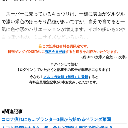
スーパーに売っているキュウリは、一様に表面がツルツル
で濃い緑色のほっそり品種が多いですが、自分で育てると一
気に色や形のバリエーションが増えます。イボの多いものや
白っぽいもの、ミニサイズなどいろいろ…
この記事は有料会員限定です。
日刊ゲンダイDIGITALに
有料会員登録
すると続きをお読みいただけます。
(残り697文字／全文838文字)
ログインして読む
【ログインしていただくと記事中の広告が非表示になります】
今なら！
メルマガ会員（無料）に登録
すると
有料会員限定記事が3本お読みいただけます。
■関連記事
コロナ疲れにも…プランター1個から始めるベランダ菜園
トマト栽培は大きさ、形、色など種類も豊富で初心者向き