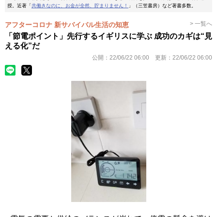
授。近著「
共働きなのに、お金が全然、貯まりません！
」（三笠書房）など著書多数。
> 一覧へ
アフターコロナ 新サバイバル生活の知恵
「節電ポイント」先行するイギリスに学ぶ 成功のカギは“見
える化”だ
公開：
22/06/22 06:00
更新：
22/06/22 06:00