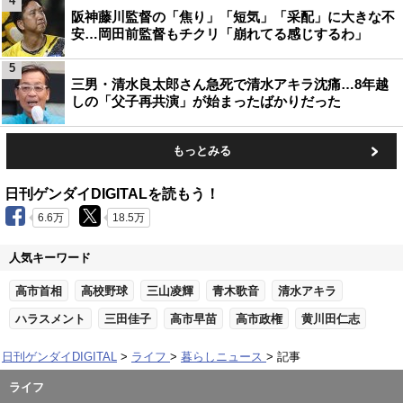
4
阪神藤川監督の「焦り」「短気」「采配」に大きな不
安…岡田前監督もチクリ「崩れてる感じするわ」
5
三男・清水良太郎さん急死で清水アキラ沈痛…8年越
しの「父子再共演」が始まったばかりだった
もっとみる
日刊ゲンダイDIGITALを読もう！
6.6万
18.5万
人気キーワード
高市首相
高校野球
三山凌輝
青木歌音
清水アキラ
ハラスメント
三田佳子
高市早苗
高市政権
黄川田仁志
日刊ゲンダイDIGITAL
ライフ
暮らしニュース
記事
ライフ