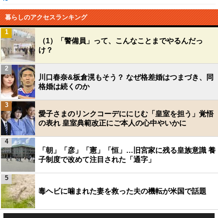
暮らしのアクセスランキング
1
（1）「警備員」って、こんなことまでやるんだっ
け？
2
川口春奈&板倉滉もそう？ なぜ格差婚はつまづき、同
格婚は続くのか
3
愛子さまのリンクコーデににじむ「皇室を担う」覚悟
の表れ 皇室典範改正にご本人の心中やいかに
4
「朝」「彦」「憲」「恒」…旧宮家に残る皇族意識 養
子制度で改めて注目された「通字」
5
毒ヘビに噛まれた妻を救った夫の機転が米国で話題