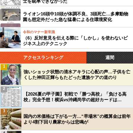
士を統率できなかった
ライオン16頭中10頭が体調不良、3頭死亡…多摩動物
園も想定外だった急な猛暑による住環境変化
令和のマナー新常識
（6）反対意見を伝える際に「しかし」を使わないビ
ジネス上のテクニック
アクセスランキング
週間
1
強いショック状態の清水アキラに心配の声…子供を亡
くした神田正輝らもたどった遺族ケアの道のり
2
【2026夏の甲子園】初戦で「勝つ高校」「負ける高
校」完全予想！横浜vs沖縄尚学の超好カードは…
3
国内の米価格は下がる一方…“早場米”の概算金は前年
より4割下回り農家からは悲鳴が