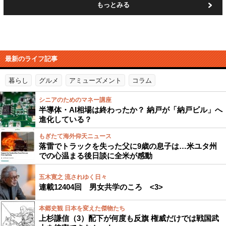
もっとみる
最新のライフ記事
暮らし
グルメ
アミューズメント
コラム
シニアのためのマネー講座
半導体・AI相場は終わったか？ 納戸が「納戸ビル」へ
進化している？
もぎたて海外仰天ニュース
落雷でトラックを失った父に9歳の息子は…米ユタ州
での心温まる後日談に全米が感動
五木寛之 流されゆく日々
連載12404回 男女共学のころ <3>
本郷史観 日本を変えた傑物たち
上杉謙信（3）配下が何度も反旗 権威だけでは戦国武