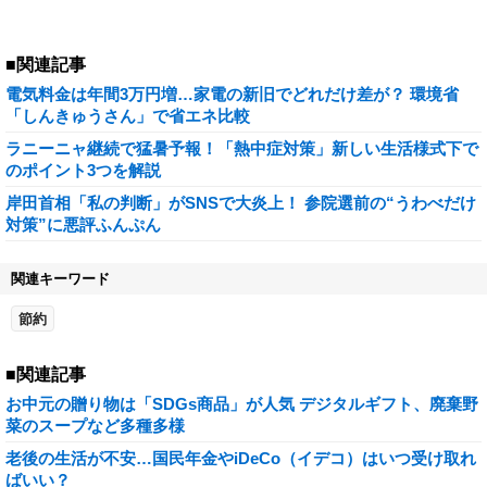
■関連記事
電気料金は年間3万円増…家電の新旧でどれだけ差が？ 環境省
「しんきゅうさん」で省エネ比較
ラニーニャ継続で猛暑予報！「熱中症対策」新しい生活様式下で
のポイント3つを解説
岸田首相「私の判断」がSNSで大炎上！ 参院選前の“うわべだけ
対策”に悪評ふんぷん
関連キーワード
節約
■関連記事
お中元の贈り物は「SDGs商品」が人気 デジタルギフト、廃棄野
菜のスープなど多種多様
老後の生活が不安…国民年金やiDeCo（イデコ）はいつ受け取れ
ばいい？