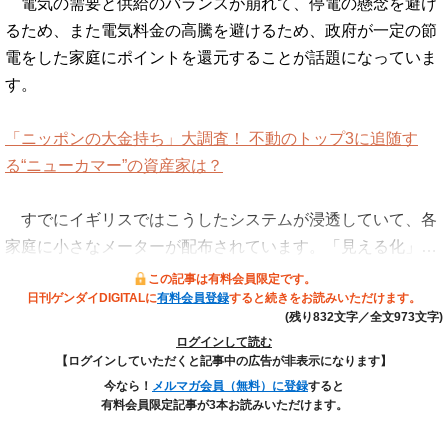
電気の需要と供給のバランスが崩れて、停電の懸念を避け
るため、また電気料金の高騰を避けるため、政府が一定の節
電をした家庭にポイントを還元することが話題になっていま
す。
「ニッポンの大金持ち」大調査！ 不動のトップ3に追随す
る“ニューカマー”の資産家は？
すでにイギリスではこうしたシステムが浸透していて、各
家庭に小さなメーターが配布されています。「見える化」…
この記事は有料会員限定です。
日刊ゲンダイDIGITALに
有料会員登録
すると続きをお読みいただけます。
(残り832文字／全文973文字)
ログインして読む
【ログインしていただくと記事中の広告が非表示になります】
今なら！
メルマガ会員（無料）に登録
すると
有料会員限定記事が3本お読みいただけます。