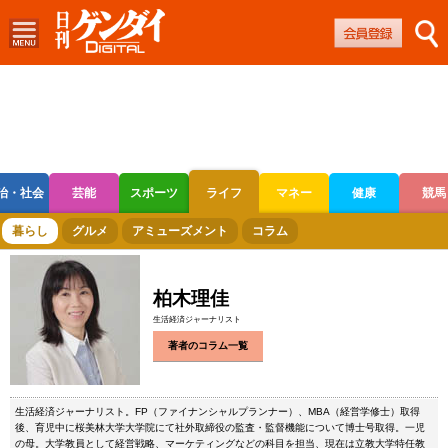
治・社会
芸能
スポーツ
ライフ
マネー
健康
競馬
ボートレース
競輪
オートレース
暮らし
グルメ
アミューズメント
コラム
柏木理佳
生活経済ジャーナリスト
著者のコラム一覧
生活経済ジャーナリスト。FP（ファイナンシャルプランナー）、MBA（経営学修士）取得
後、育児中に桜美林大学大学院にて社外取締役の監査・監督機能について博士号取得。一児
の母。大学教員として経営戦略、マーケティングなどの科目を担当、現在は立教大学特任教