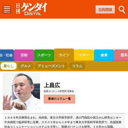
治・社会
芸能
スポーツ
ライフ
マネー
健康
競馬
ボートレース
競輪
オートレース
暮らし
グルメ
アミューズメント
コラム
上昌広
医療ガバナンス研究所 理事長
著者のコラム一覧
１９６８年兵庫県生まれ。内科医。東京大学医学部卒。虎の門病院や国立がん研究センター
中央病院で臨床研究に従事。２００５年から１６年まで東京大学医科学研究所で、先端医療
社会コミュニケーションシステムを主宰し、医療ガバナンスを研究。１６年から現職。