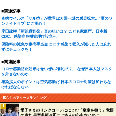
■関連記事
奇病ウイルス「サル痘」が世界12カ国へ謎の感染拡大…“夏のワ
ンナイトラブ”にご用心！
岸田政権「新組織乱発」真の狙いは？ こども家庭庁、日本版
CDC、感染症危機管理庁設立へ
保険料の減免や傷病手当金 コロナ感染で収入が減った人は忘れ
ずにチェックを！
■関連記事
コロナ感染防止効果はせいぜい2割なのに…なぜ日本人はマスク
を外さないのか
感染拡大のポイントは空気感染だ 日本のコロナ対策は変わらな
ければならない
暮らしのアクセスランキング
1
愛子さまのリンクコーデににじむ「皇室を担う」覚悟
の表れ 皇室典範改正にご本人の心中やいかに