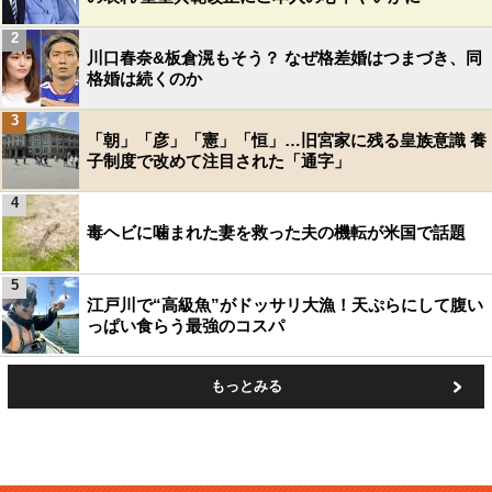
2
川口春奈&板倉滉もそう？ なぜ格差婚はつまづき、同
格婚は続くのか
3
「朝」「彦」「憲」「恒」…旧宮家に残る皇族意識 養
子制度で改めて注目された「通字」
4
毒ヘビに噛まれた妻を救った夫の機転が米国で話題
5
江戸川で“高級魚”がドッサリ大漁！天ぷらにして腹い
っぱい食らう最強のコスパ
もっとみる