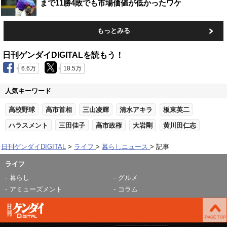
まで11勝4敗でも市場価値が低かったワケ
もっとみる
日刊ゲンダイDIGITALを読もう！
6.6万
18.5万
人気キーワード
高校野球
高市首相
三山凌輝
清水アキラ
板東英二
ハラスメント
三田佳子
高市政権
大岩剛
黄川田仁志
日刊ゲンダイDIGITAL
ライフ
暮らしニュース
記事
ライフ
暮らし
グルメ
アミューズメント
コラム