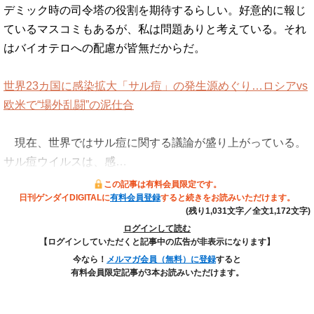
デミック時の司令塔の役割を期待するらしい。好意的に報じ
ているマスコミもあるが、私は問題ありと考えている。それ
はバイオテロへの配慮が皆無だからだ。
世界23カ国に感染拡大「サル痘」の発生源めぐり…ロシアvs
欧米で“場外乱闘”の泥仕合
現在、世界ではサル痘に関する議論が盛り上がっている。
サル痘ウイルスは、感…
この記事は有料会員限定です。
日刊ゲンダイDIGITALに
有料会員登録
すると続きをお読みいただけます。
(残り1,031文字／全文1,172文字)
ログインして読む
【ログインしていただくと記事中の広告が非表示になります】
今なら！
メルマガ会員（無料）に登録
すると
有料会員限定記事が3本お読みいただけます。