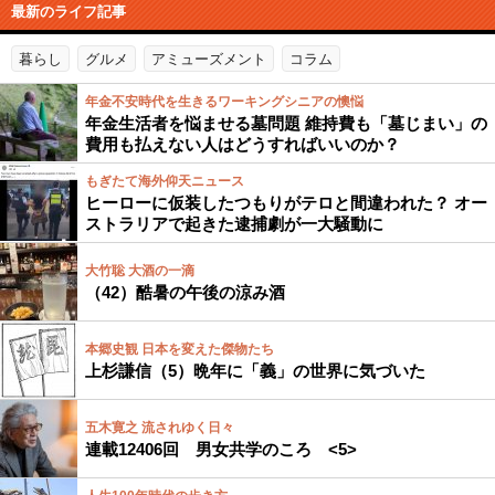
最新のライフ記事
暮らし
グルメ
アミューズメント
コラム
年金不安時代を生きるワーキングシニアの懊悩
年金生活者を悩ませる墓問題 維持費も「墓じまい」の
費用も払えない人はどうすればいいのか？
もぎたて海外仰天ニュース
ヒーローに仮装したつもりがテロと間違われた？ オー
ストラリアで起きた逮捕劇が一大騒動に
大竹聡 大酒の一滴
（42）酷暑の午後の涼み酒
本郷史観 日本を変えた傑物たち
上杉謙信（5）晩年に「義」の世界に気づいた
五木寛之 流されゆく日々
連載12406回 男女共学のころ <5>