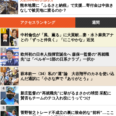
人生100年時代の歩き方
熊本地震に「ふるさと納税」で支援…寄付金は中抜き
なしで被災地に渡るのか？
アクセスランキング
週間
1
中村倫也が「風、薫る」に大貢献…妻・水卜麻美アナ
との「ずっと仲良く」「にこやかな」近況
2
欧州初の日本人指揮官誕生へ 森保一監督の“再就職
先”は「ベルギー1部の日系クラブ」一択か
3
萩本欽一〈34〉私の“運”論 大谷翔平のカネを使い込
んだ通訳に「小さな声で『ありがとう』」
4
新庄監督の“再就職先”に挙がるまさかの球団 采配に
賛否もチームのテコ入れ役にうってつけ
5
菅野智之トレード不成立の裏に致命的な“前科”…ここ