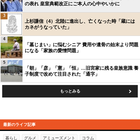
の表れ 皇室典範改正にご本人の心中やいかに
3
上杉謙信（4）北陸に進出し、亡くなった時「蔵には
カネがうなっていた」
4
「墓じまい」に悩むシニア 費用や遺骨の始末より問題
になる「家族の愛憎問題」
5
「朝」「彦」「憲」「恒」…旧宮家に残る皇族意識 養
子制度で改めて注目された「通字」
もっとみる
最新のライフ記事
暮らし
グルメ
アミューズメント
コラム