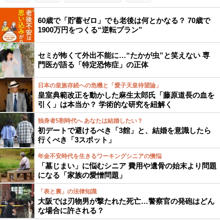
60歳で「貯蓄ゼロ」でも老後は何とかなる？ 70歳で
1900万円をつくる“逆転プラン”
セミが怖くて外出不能に…“たかが虫”と笑えない 専
門医が語る「特定恐怖症」の正体
日本の皇族存続への危機と「愛子天皇待望論」
皇室典範改正を動かした麻生太郎氏「藤原道長の血を
引く」は本当か？ 学術的な研究を紐解く
独身者5割時代へ あなたは結婚したい？
初デートで避けるべき「3館」と、結婚を意識したら
行くべき「3スポット」
年金不安時代を生きるワーキングシニアの懊悩
「墓じまい」に悩むシニア 費用や遺骨の始末より問題
になる「家族の愛憎問題」
「表と裏」の法律知識
大阪では刃物男が撃たれた死亡…警察官の発砲はどん
な場合に許される？