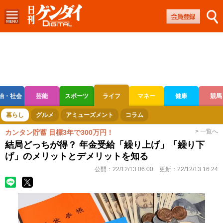
治・社会
芸能
スポーツ
ライフ
マネー
健康
競馬
ボートレース
競輪
オートレース
暮らし
グルメ
アミューズメント
コラム
> 一覧へ
カンタン貯蓄 目標3年で300万円！
結局どっちが得？ 年金受給「繰り上げ」「繰り下
げ」のメリットとデメリットを知る
公開：
22/12/13 06:00
更新：
22/12/13 16:24