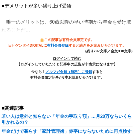
■デメリットが多い繰り上げ受給
唯一のメリットは、60歳以降の早い時期から年金を受け取
れることだ…
この記事は有料会員限定です。
日刊ゲンダイDIGITALに
有料会員登録
すると続きをお読みいただけます。
(残り797文字／全文938文字)
ログインして読む
【ログインしていただくと記事中の広告が非表示になります】
今なら！
メルマガ会員（無料）に登録
すると
有料会員限定記事が3本お読みいただけます。
■関連記事
若い人は意外と知らない「年金の手取り額」…月20万ならいくら
引かれるの？
年金だけで暮らす「家計管理術」赤字にならないために再点検す