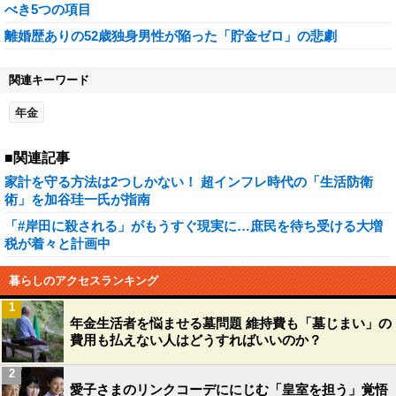
べき5つの項目
離婚歴ありの52歳独身男性が陥った「貯金ゼロ」の悲劇
関連キーワード
年金
■関連記事
家計を守る方法は2つしかない！ 超インフレ時代の「生活防衛
術」を加谷珪一氏が指南
「#岸田に殺される」がもうすぐ現実に…庶民を待ち受ける大増
税が着々と計画中
暮らしのアクセスランキング
1
年金生活者を悩ませる墓問題 維持費も「墓じまい」の
費用も払えない人はどうすればいいのか？
2
愛子さまのリンクコーデににじむ「皇室を担う」覚悟