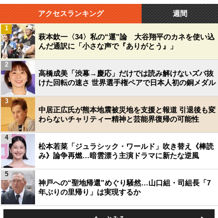
アクセスランキング
週間
1
萩本欽一〈34〉私の“運”論 大谷翔平のカネを使い込
んだ通訳に「小さな声で『ありがとう』」
2
高橋成美「渋幕→慶応」だけでは読み解けないズバ抜
けた回転の速さ 世界選手権ペアで日本人初の銅メダル
3
中居正広氏が熊本地震被災地を支援と報道 引退後も変
わらないチャリティー精神と芸能界復帰の可能性
4
松本若菜「ジュラシック・ワールド」吹き替え《棒読
み》論争再燃…暗雲漂う主演ドラマに新たな逆風
5
神戸への“聖地帰還”めぐり騒然…山口組・司組長「7
年ぶりの里帰り」は実現するか