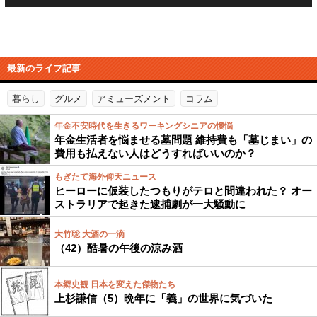
最新のライフ記事
暮らし
グルメ
アミューズメント
コラム
年金不安時代を生きるワーキングシニアの懊悩
年金生活者を悩ませる墓問題 維持費も「墓じまい」の
費用も払えない人はどうすればいいのか？
もぎたて海外仰天ニュース
ヒーローに仮装したつもりがテロと間違われた？ オー
ストラリアで起きた逮捕劇が一大騒動に
大竹聡 大酒の一滴
（42）酷暑の午後の涼み酒
本郷史観 日本を変えた傑物たち
上杉謙信（5）晩年に「義」の世界に気づいた