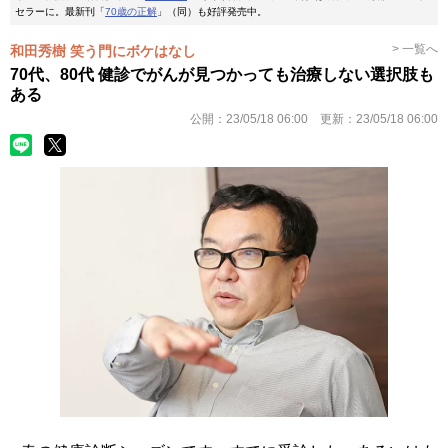
セラーに。最新刊「
70歳の正解
」（同）も好評発売中。
> 一覧へ
和田秀樹 笑う門にボケはなし
70代、80代 健診でがんが見つかっても治療しない選択肢も
ある
公開：
23/05/18 06:00
更新：
23/05/18 06:00