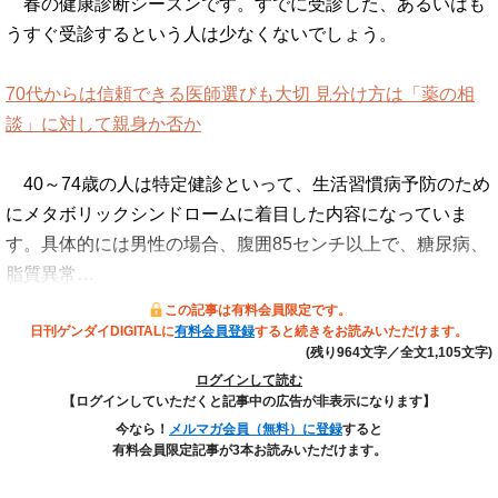
春の健康診断シーズンです。すでに受診した、あるいはも
うすぐ受診するという人は少なくないでしょう。
70代からは信頼できる医師選びも大切 見分け方は「薬の相
談」に対して親身か否か
40～74歳の人は特定健診といって、生活習慣病予防のため
にメタボリックシンドロームに着目した内容になっていま
す。具体的には男性の場合、腹囲85センチ以上で、糖尿病、
脂質異常…
この記事は有料会員限定です。
日刊ゲンダイDIGITALに
有料会員登録
すると続きをお読みいただけます。
(残り964文字／全文1,105文字)
ログインして読む
【ログインしていただくと記事中の広告が非表示になります】
今なら！
メルマガ会員（無料）に登録
すると
有料会員限定記事が3本お読みいただけます。