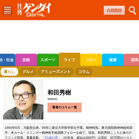
治・社会
芸能
スポーツ
ライフ
マネー
健康
競馬
ボートレース
競輪
オートレース
暮らし
グルメ
アミューズメント
コラム
和田秀樹
精神科医
著者のコラム一覧
1960年6月、大阪府出身。85年に東京大学医学部を卒業。精神科医。東大病院精神神経科助
手、米カール・メニンガー精神医学校国際フェローを経て、現在、和田秀樹こころと体のク
リニック院長。著書多数。「
80歳の壁
」（幻冬舎、税込み990円）は現在、50万部のベスト