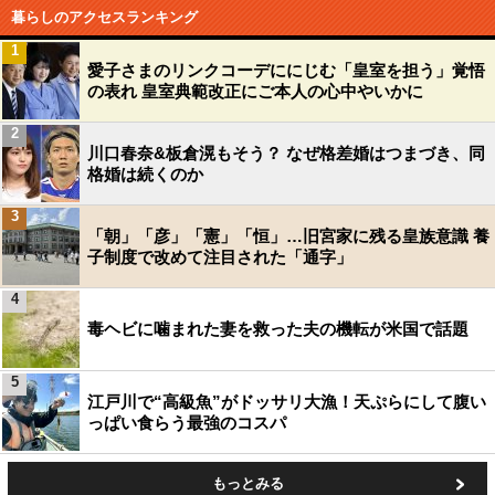
暮らしのアクセスランキング
1
愛子さまのリンクコーデににじむ「皇室を担う」覚悟
の表れ 皇室典範改正にご本人の心中やいかに
2
川口春奈&板倉滉もそう？ なぜ格差婚はつまづき、同
格婚は続くのか
3
「朝」「彦」「憲」「恒」…旧宮家に残る皇族意識 養
子制度で改めて注目された「通字」
4
毒ヘビに噛まれた妻を救った夫の機転が米国で話題
5
江戸川で“高級魚”がドッサリ大漁！天ぷらにして腹い
っぱい食らう最強のコスパ
もっとみる