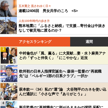
五木寛之 流されゆく日々
連載12406回 男女共学のころ <5>
人生100年時代の歩き方
熊本地震に「ふるさと納税」で支援…寄付金は中抜き
なしで被災地に渡るのか？
アクセスランキング
週間
1
中村倫也が「風、薫る」に大貢献…妻・水卜麻美アナ
との「ずっと仲良く」「にこやかな」近況
2
欧州初の日本人指揮官誕生へ 森保一監督の“再就職
先”は「ベルギー1部の日系クラブ」一択か
3
萩本欽一〈34〉私の“運”論 大谷翔平のカネを使い込
んだ通訳に「小さな声で『ありがとう』」
4
新庄監督の“再就職先”に挙がるまさかの球団 采配に