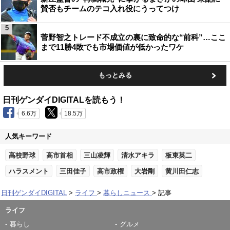
賛否もチームのテコ入れ役にうってつけ
5
菅野智之トレード不成立の裏に致命的な“前科”…ここ
まで11勝4敗でも市場価値が低かったワケ
もっとみる
日刊ゲンダイDIGITALを読もう！
6.6万
18.5万
人気キーワード
高校野球
高市首相
三山凌輝
清水アキラ
板東英二
ハラスメント
三田佳子
高市政権
大岩剛
黄川田仁志
日刊ゲンダイDIGITAL
ライフ
暮らしニュース
記事
ライフ
暮らし
グルメ