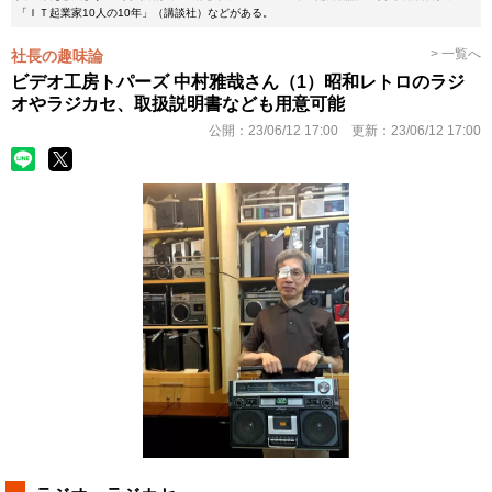
「ＩＴ起業家10人の10年」（講談社）などがある。
> 一覧へ
社長の趣味論
ビデオ工房トパーズ 中村雅哉さん（1）昭和レトロのラジ
オやラジカセ、取扱説明書なども用意可能
公開：
23/06/12 17:00
更新：
23/06/12 17:00