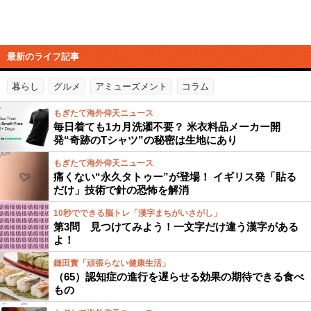
最新のライフ記事
暮らし
グルメ
アミューズメント
コラム
もぎたて海外仰天ニュース
毎日着ても1カ月洗濯不要？ 米衣料品メーカー開
発“奇跡のTシャツ”の秘密は生地にあり
もぎたて海外仰天ニュース
痛くない“永久タトゥー”が登場！ イギリス発「貼る
だけ」技術で針の恐怖を解消
10秒でできる脳トレ「漢字まちがいさがし」
第3問 見つけてみよう！一文字だけ違う漢字がある
よ！
鎌田實「頑張らない健康生活」
（65）認知症の進行を遅らせる効果の期待できる食べ
もの