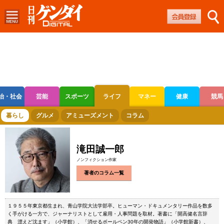
治・社会
芸能
スポーツ
ライフ
マネー
健康
競馬
ボートレース
競輪
オートレース
暮らし
グルメ
アミューズメント
コラム
滝田誠一郎
ノンフィクション作家
著者のコラム一覧
１９５５年東京都生まれ、青山学院大法学部卒。ヒューマン・ドキュメンタリー作品を数多
く手がける一方で、ジャーナリストとして雇用・人事問題を取材。著書に「開高健名言辞
典 漂えど沈ます」（小学館）、「消せるボールペン30年の開発物語」（小学館新書）、