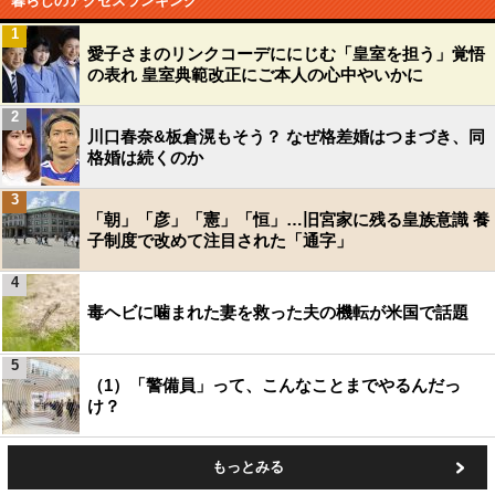
暮らしのアクセスランキング
1
愛子さまのリンクコーデににじむ「皇室を担う」覚悟
の表れ 皇室典範改正にご本人の心中やいかに
2
川口春奈&板倉滉もそう？ なぜ格差婚はつまづき、同
格婚は続くのか
3
「朝」「彦」「憲」「恒」…旧宮家に残る皇族意識 養
子制度で改めて注目された「通字」
4
毒ヘビに噛まれた妻を救った夫の機転が米国で話題
5
（1）「警備員」って、こんなことまでやるんだっ
け？
もっとみる