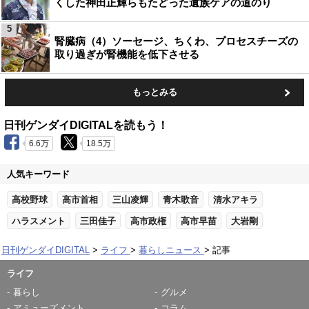
くした神田正輝らもたどった遺族ケアの道のり
5
腎臓病（4）ソーセージ、ちくわ、プロセスチーズの
取り過ぎが腎機能を低下させる
もっとみる
日刊ゲンダイDIGITALを読もう！
6.6万
18.5万
人気キーワード
高校野球
高市首相
三山凌輝
青木歌音
清水アキラ
ハラスメント
三田佳子
高市政権
高市早苗
大岩剛
日刊ゲンダイDIGITAL
ライフ
暮らしニュース
記事
ライフ
暮らし
グルメ
アミューズメント
コラム