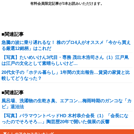
有料会員限定記事が3本お読みいただけます。
■関連記事
急騰の波に乗り遅れるな！ 株のプロ4人がオススメ「今から買え
る厳選12銘柄」はこれだ
【写真】たいめいけん3代目・専務 茂出木浩司さん（1）江戸凧
は江戸の文化として素晴らしいけど…
20代女子の「ホテル暮らし」1年間の支出報告…賃貸の家賃と比
較してどうなった？
■関連記事
風呂場、洗濯物の生乾き臭、エアコン…梅雨時期のガンコな「カ
ビ」退治法
【写真】パラマウントベッドHD 木村恭介会長（1）「会長にな
ったのでそろそろ…」陶芸歴20年で開いた個展の反響