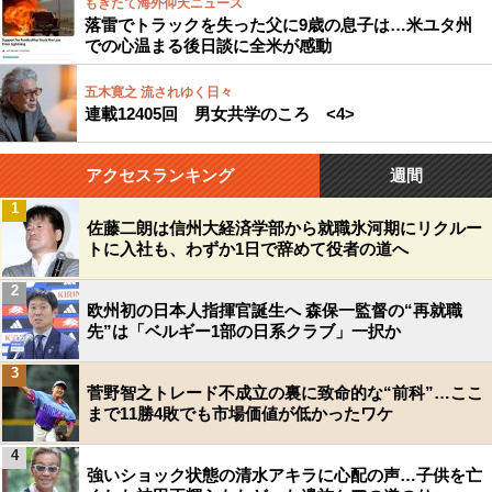
もぎたて海外仰天ニュース
落雷でトラックを失った父に9歳の息子は…米ユタ州
での心温まる後日談に全米が感動
五木寛之 流されゆく日々
連載12405回 男女共学のころ <4>
アクセスランキング
週間
1
佐藤二朗は信州大経済学部から就職氷河期にリクルー
トに入社も、わずか1日で辞めて役者の道へ
2
欧州初の日本人指揮官誕生へ 森保一監督の“再就職
先”は「ベルギー1部の日系クラブ」一択か
3
菅野智之トレード不成立の裏に致命的な“前科”…ここ
まで11勝4敗でも市場価値が低かったワケ
4
強いショック状態の清水アキラに心配の声…子供を亡