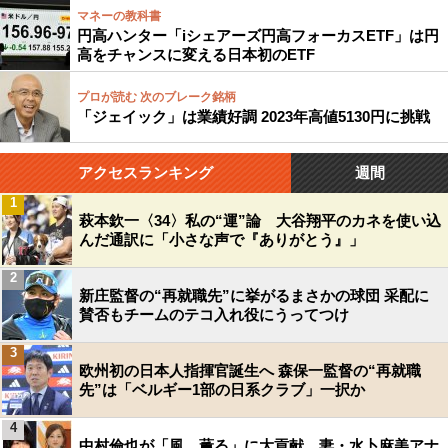
マネーの教科書
円高ハンター「iシェアーズ円高フォーカスETF」は円
高をチャンスに変える日本初のETF
プロが読む 次のブレーク銘柄
「ジェイック」は業績好調 2023年高値5130円に挑戦
アクセスランキング
週間
1
萩本欽一〈34〉私の“運”論 大谷翔平のカネを使い込
んだ通訳に「小さな声で『ありがとう』」
2
新庄監督の“再就職先”に挙がるまさかの球団 采配に
賛否もチームのテコ入れ役にうってつけ
3
欧州初の日本人指揮官誕生へ 森保一監督の“再就職
先”は「ベルギー1部の日系クラブ」一択か
4
中村倫也が「風、薫る」に大貢献…妻・水卜麻美アナ