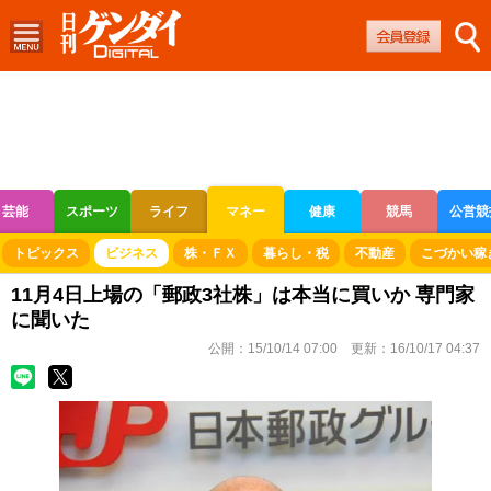
芸能
スポーツ
ライフ
マネー
健康
競馬
公営競
ボートレース
競輪
オートレース
トピックス
ビジネス
株・ＦＸ
暮らし・税
不動産
こづかい稼
11月4日上場の「郵政3社株」は本当に買いか 専門家
に聞いた
公開：
15/10/14 07:00
更新：
16/10/17 04:37