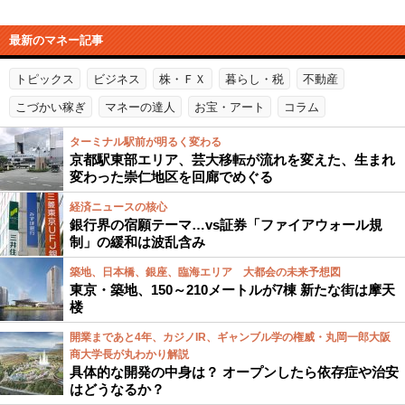
最新のマネー記事
トピックス
ビジネス
株・ＦＸ
暮らし・税
不動産
こづかい稼ぎ
マネーの達人
お宝・アート
コラム
ターミナル駅前が明るく変わる
京都駅東部エリア、芸大移転が流れを変えた、生まれ
変わった崇仁地区を回廊でめぐる
経済ニュースの核心
銀行界の宿願テーマ…vs証券「ファイアウォール規
制」の緩和は波乱含み
築地、日本橋、銀座、臨海エリア 大都会の未来予想図
東京・築地、150～210メートルが7棟 新たな街は摩天
楼
開業まであと4年、カジノIR、ギャンブル学の権威・丸岡一郎大阪
商大学長が丸わかり解説
具体的な開発の中身は？ オープンしたら依存症や治安
はどうなるか？