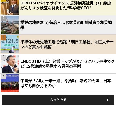
HIROTSUバイオサイエンス 広津崇亮社長（1）線虫
がんリスク検査を発明した“科学者CEO”
2
愛媛の地銀2行が統合へ…お家芸の船舶融資で相乗効
果
3
半導体の最先端工場で活躍「朝日工業社」は巨大テー
マのど真ん中銘柄
4
ENEOS HD（上）経営トップがまたセクハラ事件でク
ビ…2代連続で発覚する異例の事態
5
中国が「AI版 一帯一路」を始動、署名29カ国…日本
は立ち向かえるのか
もっとみる