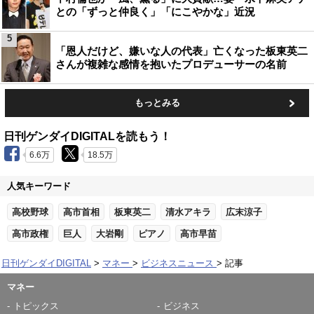
との「ずっと仲良く」「にこやかな」近況
5
「恩人だけど、嫌いな人の代表」亡くなった板東英二
さんが複雑な感情を抱いたプロデューサーの名前
もっとみる
日刊ゲンダイDIGITALを読もう！
6.6万
18.5万
人気キーワード
高校野球
高市首相
板東英二
清水アキラ
広末涼子
高市政権
巨人
大岩剛
ピアノ
高市早苗
日刊ゲンダイDIGITAL
マネー
ビジネスニュース
記事
マネー
トピックス
ビジネス