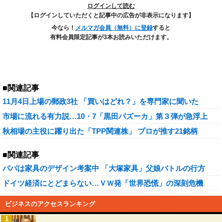
ログインして読む
【ログインしていただくと記事中の広告が非表示になります】
今なら！
メルマガ会員（無料）に登録
すると
有料会員限定記事が3本お読みいただけます。
■関連記事
11月4日上場の郵政3社 「買いはどれ？」を専門家に聞いた
市場に流れる有力説…10・7「黒田バズーカ」第３弾が急浮上
秋相場の主役に躍り出た「TPP関連株」 プロが推す21銘柄
■関連記事
パパは家具のデザイン考案中 「大塚家具」父娘バトルの行方
ドイツ経済にとどまらない…ＶＷ発「世界恐慌」の深刻危機
ビジネスのアクセスランキング
1