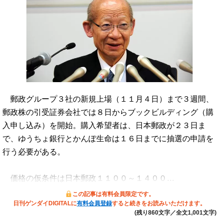
郵政グループ３社の新規上場（１１月４日）まで３週間、
郵政株の引受証券会社では８日からブックビルディング（購
入申し込み）を開始。購入希望者は、日本郵政が２３日ま
で、ゆうちょ銀行とかんぽ生命は１６日までに抽選の申請を
行う必要がある。
価格の仮条件は日本郵政１１００～１４００…
この記事は有料会員限定です。
日刊ゲンダイDIGITALに
有料会員登録
すると続きをお読みいただけます。
(残り860文字／全文1,001文字)