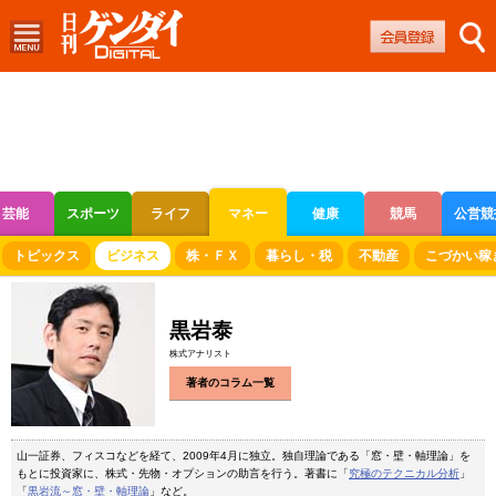
芸能
スポーツ
ライフ
マネー
健康
競馬
公営競
ボートレース
競輪
オートレース
トピックス
ビジネス
株・ＦＸ
暮らし・税
不動産
こづかい稼
黒岩泰
株式アナリスト
著者のコラム一覧
山一証券、フィスコなどを経て、2009年4月に独立。独自理論である「窓・壁・軸理論」を
もとに投資家に、株式・先物・オプションの助言を行う。著書に「
究極のテクニカル分析
」
「
黒岩流～窓・壁・軸理論
」など。