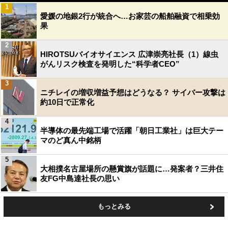
1
愛媛の地銀2行が統合へ…お家芸の船舶融資で相乗効
果
2
HIROTSUバイオサイエンス 広津崇亮社長（1）線虫
がんリスク検査を発明した“科学者CEO”
3
ニチレイの増収増益予想はどうなる？ サイバー攻撃は
約10日で正常化
4
半導体の最先端工場で活躍「朝日工業社」は巨大テー
マのど真ん中銘柄
5
大相撲名古屋場所の懸賞旗が話題に…発案者？三井住
友FG中島達社長の思い
もっとみる