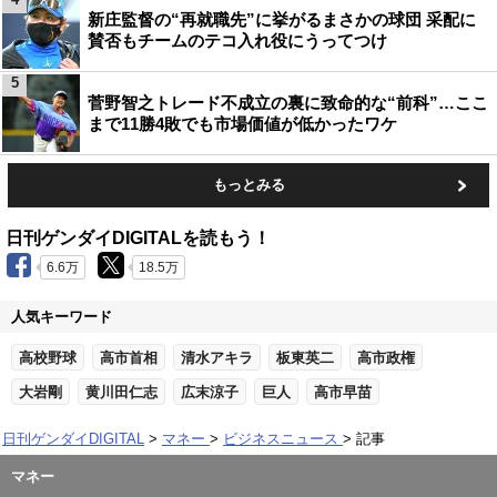
新庄監督の“再就職先”に挙がるまさかの球団 采配に
賛否もチームのテコ入れ役にうってつけ
5
菅野智之トレード不成立の裏に致命的な“前科”…ここ
まで11勝4敗でも市場価値が低かったワケ
もっとみる
日刊ゲンダイDIGITALを読もう！
6.6万
18.5万
人気キーワード
高校野球
高市首相
清水アキラ
板東英二
高市政権
大岩剛
黄川田仁志
広末涼子
巨人
高市早苗
日刊ゲンダイDIGITAL
マネー
ビジネスニュース
記事
マネー