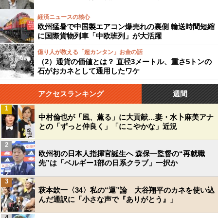
経済ニュースの核心
欧州猛暑で中国製エアコン爆売れの裏側 輸送時間短縮
に国際貨物列車「中欧班列」が大活躍
億り人が教える「超カンタン」お金の話
（2）通貨の価値とは？ 直径3メートル、重さ5トンの
石がおカネとして通用したワケ
アクセスランキング
週間
1
中村倫也が「風、薫る」に大貢献…妻・水卜麻美アナ
との「ずっと仲良く」「にこやかな」近況
2
欧州初の日本人指揮官誕生へ 森保一監督の“再就職
先”は「ベルギー1部の日系クラブ」一択か
3
萩本欽一〈34〉私の“運”論 大谷翔平のカネを使い込
んだ通訳に「小さな声で『ありがとう』」
4