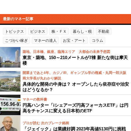
最新のマネー記事
トピックス
ビジネス
株・ＦＸ
暮らし・税
不動産
こづかい稼ぎ
マネーの達人
お宝・アート
コラム
築地、日本橋、銀座、臨海エリア 大都会の未来予想図
東京・築地、150～210メートルが7棟 新たな街は摩天
楼
開業まであと4年、カジノIR、ギャンブル学の権威・丸岡一郎大阪
商大学長が丸わかり解説
具体的な開発の中身は？ オープンしたら依存症や治安
はどうなるか？
マネーの教科書
円高ハンター「iシェアーズ円高フォーカスETF」は円
高をチャンスに変える日本初のETF
プロが読む 次のブレーク銘柄
「ジェイック」は業績好調 2023年高値5130円に挑戦