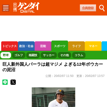
トピックス
政治・社会
芸能
スポーツ
ライフ
マネー
ボートレース
競輪
オートレース
野球
ゴルフ
格闘技
サッカー
その他
コラム
巨人新外国人パーラは超マジメ よぎる12年ボウカー
の泥沼
公開：
20/02/07 11:50
更新：
20/02/07 13:57