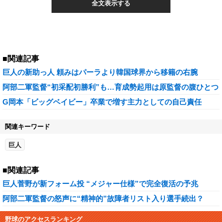
全文表示する
■関連記事
巨人の新助っ人 頼みはパーラより韓国球界から移籍の右腕
阿部二軍監督“初采配初勝利”も…育成勢起用は原監督の腹ひとつ
G岡本「ビッグベイビー」卒業で増す主力としての自己責任
関連キーワード
巨人
■関連記事
巨人菅野が新フォーム投 “メジャー仕様”で完全復活の予兆
阿部二軍監督の怒声に“精神的”故障者リスト入り選手続出？
野球のアクセスランキング