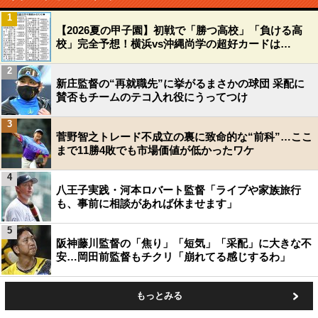
1
【2026夏の甲子園】初戦で「勝つ高校」「負ける高
校」完全予想！横浜vs沖縄尚学の超好カードは…
2
新庄監督の“再就職先”に挙がるまさかの球団 采配に
賛否もチームのテコ入れ役にうってつけ
3
菅野智之トレード不成立の裏に致命的な“前科”…ここ
まで11勝4敗でも市場価値が低かったワケ
4
八王子実践・河本ロバート監督「ライブや家族旅行
も、事前に相談があれば休ませます」
5
阪神藤川監督の「焦り」「短気」「采配」に大きな不
安…岡田前監督もチクリ「崩れてる感じするわ」
もっとみる