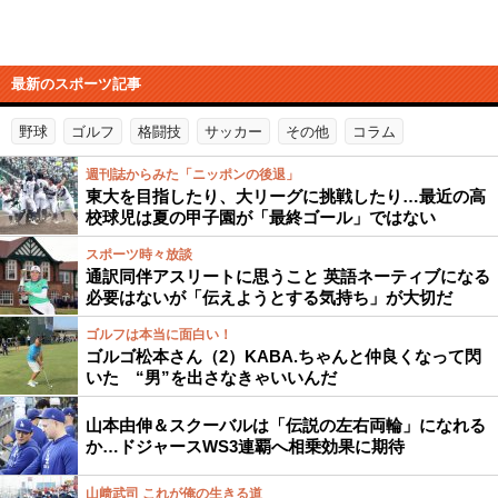
最新のスポーツ記事
野球
ゴルフ
格闘技
サッカー
その他
コラム
週刊誌からみた「ニッポンの後退」
東大を目指したり、大リーグに挑戦したり…最近の高
校球児は夏の甲子園が「最終ゴール」ではない
スポーツ時々放談
通訳同伴アスリートに思うこと 英語ネーティブになる
必要はないが「伝えようとする気持ち」が大切だ
ゴルフは本当に面白い！
ゴルゴ松本さん（2）KABA.ちゃんと仲良くなって閃
いた “男”を出さなきゃいいんだ
山本由伸＆スクーバルは「伝説の左右両輪」になれる
か…ドジャースWS3連覇へ相乗効果に期待
山﨑武司 これが俺の生きる道