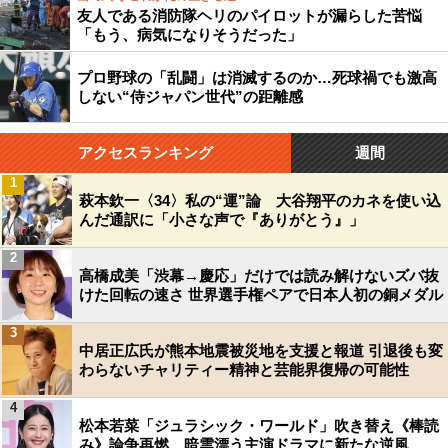
友人である消防隊ヘリのパイロットが漏らした苦悩
「もう、病気になりそうだった」
プロ野球の「乱闘」は消滅するのか…死球禍でも激高
しない“侍ジャパン世代”の距離感
アクセスランキング
週間
1
萩本欽一〈34〉私の“運”論 大谷翔平のカネを使い込
んだ通訳に「小さな声で『ありがとう』」
2
高橋成美「渋幕→慶応」だけでは読み解けないズバ抜
けた回転の速さ 世界選手権ペアで日本人初の銅メダル
3
中居正広氏が熊本地震被災地を支援と報道 引退後も変
わらないチャリティー精神と芸能界復帰の可能性
4
松本若菜「ジュラシック・ワールド」吹き替え《棒読
み》論争再燃…暗雲漂う主演ドラマに新たな逆風