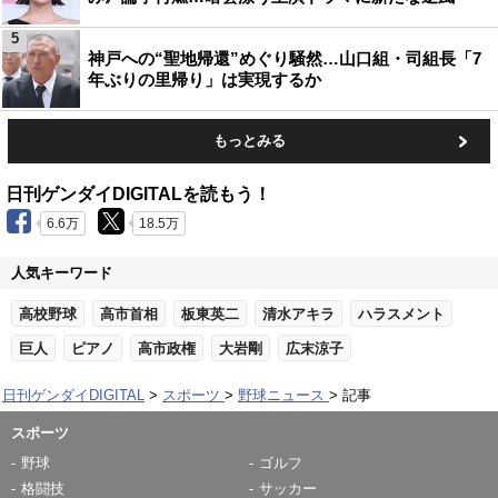
5
神戸への“聖地帰還”めぐり騒然…山口組・司組長「7
年ぶりの里帰り」は実現するか
もっとみる
日刊ゲンダイDIGITALを読もう！
6.6万
18.5万
人気キーワード
高校野球
高市首相
板東英二
清水アキラ
ハラスメント
巨人
ピアノ
高市政権
大岩剛
広末涼子
日刊ゲンダイDIGITAL
スポーツ
野球ニュース
記事
スポーツ
野球
ゴルフ
格闘技
サッカー