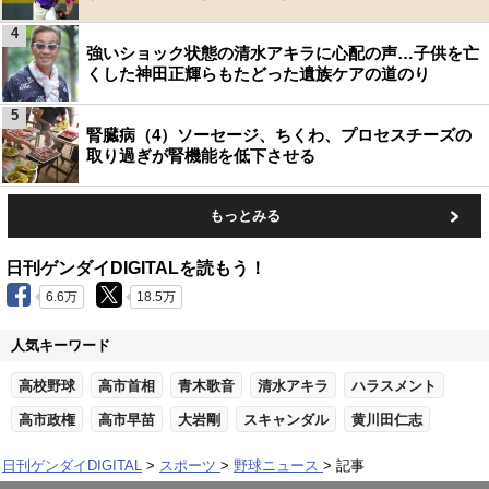
4
強いショック状態の清水アキラに心配の声…子供を亡
くした神田正輝らもたどった遺族ケアの道のり
5
腎臓病（4）ソーセージ、ちくわ、プロセスチーズの
取り過ぎが腎機能を低下させる
もっとみる
日刊ゲンダイDIGITALを読もう！
6.6万
18.5万
人気キーワード
高校野球
高市首相
青木歌音
清水アキラ
ハラスメント
高市政権
高市早苗
大岩剛
スキャンダル
黄川田仁志
日刊ゲンダイDIGITAL
スポーツ
野球ニュース
記事