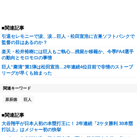
■関連記事
引退セレモニーで涙、涙…巨人・松田宣浩に古巣ソフトバンクで
監督の目はあるのか？
楽天・松井裕樹には巨人もご執心…残留か移籍か、今季FA4選手
の動向とモロモロの事情
巨人“粛清”第1弾は松田宣浩…2年連続4位目前で非情のストーブ
リーグが早くも始まった
関連キーワード
原辰徳
巨人
■関連記事
大谷翔平が日本人初の本塁打王に！ 2年連続「2ケタ勝利 30本塁
打以上」はメジャー初の快挙