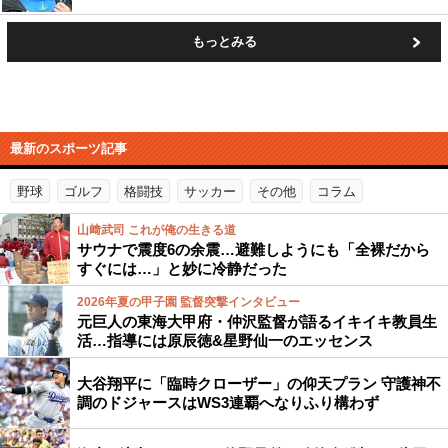
もっとみる
最新のスポーツ記事
野球
ゴルフ
格闘技
サッカー
その他
コラム
山﨑武司 これが俺の生きる道
サウナで震度6の余震…避難しようにも「全裸だから
すぐには…」と妙に冷静だった
2026年夏の甲子園 監督突撃インタビュー
元巨人の東海大甲府・仲沢監督が語るイキイキ教員生
活…指導には原辰徳&星野仙一のエッセンス
大谷翔平に「臨時クローザー」の仰天プラン 守護神不
調のドジャースはWS3連覇へなりふり構わず