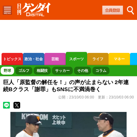
トピックス
政治・社会
芸能
スポーツ
ライフ
マネー
ボートレース
競輪
オートレース
野球
ゴルフ
格闘技
サッカー
その他
コラム
巨人「原監督の解任を！」の声が止まらない 2年連
続Bクラス「謝罪」もSNSに不満渦巻く
公開：
23/10/03 06:00
更新：
23/10/03 06:00