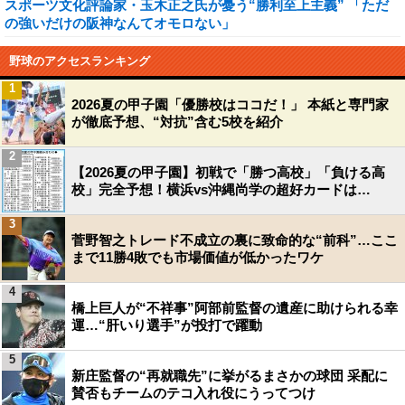
スポーツ文化評論家・玉木正之氏が憂う“勝利至上主義” 「ただ
の強いだけの阪神なんてオモロない」
野球のアクセスランキング
1
2026夏の甲子園「優勝校はココだ！」 本紙と専門家
が徹底予想、“対抗”含む5校を紹介
2
【2026夏の甲子園】初戦で「勝つ高校」「負ける高
校」完全予想！横浜vs沖縄尚学の超好カードは…
3
菅野智之トレード不成立の裏に致命的な“前科”…ここ
まで11勝4敗でも市場価値が低かったワケ
4
橋上巨人が“不祥事”阿部前監督の遺産に助けられる幸
運…“肝いり選手”が投打で躍動
5
新庄監督の“再就職先”に挙がるまさかの球団 采配に
賛否もチームのテコ入れ役にうってつけ