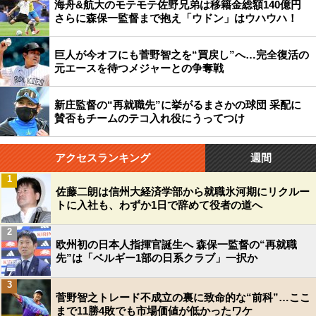
海舟&航大のモテモテ佐野兄弟は移籍金総額140億円
さらに森保一監督まで抱え「ウドン」はウハウハ！
巨人が今オフにも菅野智之を“買戻し”へ…完全復活の
元エースを待つメジャーとの争奪戦
新庄監督の“再就職先”に挙がるまさかの球団 采配に
賛否もチームのテコ入れ役にうってつけ
アクセスランキング
週間
1
佐藤二朗は信州大経済学部から就職氷河期にリクルー
トに入社も、わずか1日で辞めて役者の道へ
2
欧州初の日本人指揮官誕生へ 森保一監督の“再就職
先”は「ベルギー1部の日系クラブ」一択か
3
菅野智之トレード不成立の裏に致命的な“前科”…ここ
まで11勝4敗でも市場価値が低かったワケ