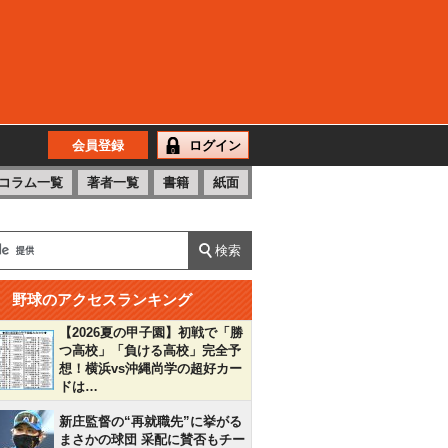
会員登録
ログイン
コラム一覧
著者一覧
書籍
紙面
野球のアクセスランキング
【2026夏の甲子園】初戦で「勝
つ高校」「負ける高校」完全予
想！横浜vs沖縄尚学の超好カー
ドは…
新庄監督の“再就職先”に挙がる
まさかの球団 采配に賛否もチー