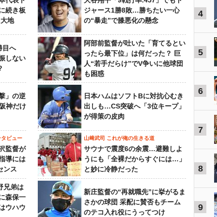
本代表ト
大谷翔平「9戦打率.457」でもド
に続き板
ジャース1勝8敗…勝ちたい一心
4
田大地
の“暴走”で膝悪化の懸念
阿部前監督が吐いた「育てるとい
勝目へ
5
ったら最下位」は何だった？ 巨
振しない
人“若手だらけ”でV争いに他球団
？
も困惑
6
撃」の逆
日本ハムはソフトBに対抗心むき
“阪神だけ
出しも…CS突破へ「3位キープ」
が得策の皮肉
7
ンタビュー
山﨑武司 これが俺の生きる道
沢監督が
サウナで震度6の余震…避難しよ
指導には
うにも「全裸だからすぐには…」
8
センス
と妙に冷静だった
野兄弟は
新庄監督の“再就職先”に挙がるま
らに森保一
さかの球団 采配に賛否もチーム
9
はウハウ
のテコ入れ役にうってつけ