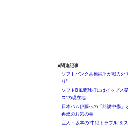
■関連記事
ソフトバンク髙橋純平が戦力外
り”
ソフトB風間球打にはイップス
ス”の現在地
日本ハム伊藤への「誹謗中傷」
再燃のお気の毒
巨人・坂本の“中絶トラブル”を