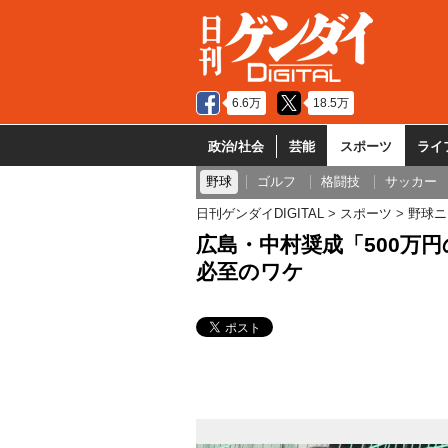
6.6万
18.5万
政治/社会
芸能
スポーツ
ライ
野球
ゴルフ
格闘技
サッカー
日刊ゲンダイDIGITAL
スポーツ
野球ニ
広島・中村奨成「500万
必至のワケ