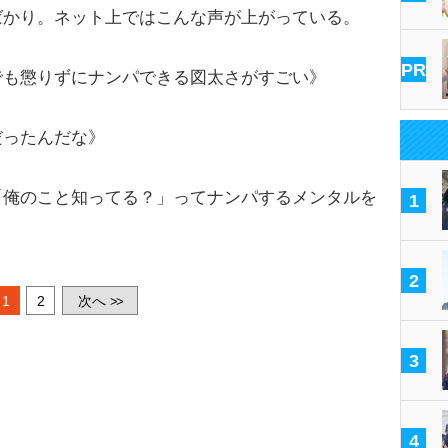
ばかり。ネット上ではこんな声が上がっている。
PR
でも懲りずにナンパできる図太さがすごい》
だったんだな》
「俺のこと知ってる？」ってナンパするメンタルを
1
2
1
2
次へ
>>
3
4