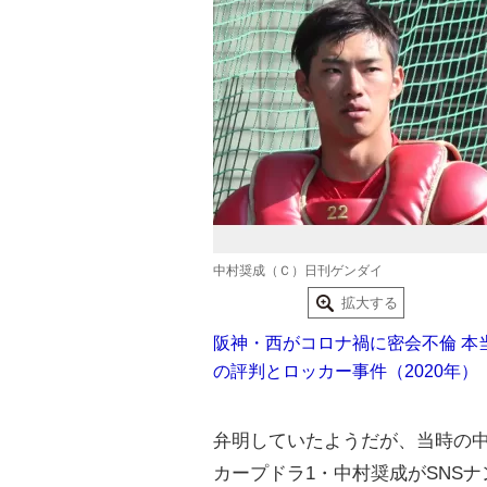
中村奨成（Ｃ）日刊ゲンダイ
拡大する
阪神・西がコロナ禍に密会不倫 本
の評判とロッカー事件（2020年）
弁明していたようだが、当時の
カープドラ1・中村奨成がSNSナン