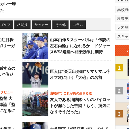
カレー味
高校野
た
板東英
ゴルフ
格闘技
サッカー
その他
コラム
大岩剛
スキャ
の注目株
山本由伸＆スクーバルは「伝説の
元Jリーガ
左右両輪」になれるか…ドジャー
スWS3連覇へ相乗効果に期待
1
滅するの
巨人は“楽天出身組”サマサマ…今
い“侍ジ
オフ次に狙う「大砲」の名前
2
ンタビュー
山﨑武司 これが俺の生きる道
監督 大
友人である消防隊ヘリのパイロッ
織論「監
トが漏らした苦悩「もう、病気に
になるに
なりそうだった」
3