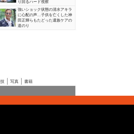
り回るハード視察
強いショック状態の清水アキラ
に心配の声…子供を亡くした神
田正輝らもたどった遺族ケアの
道のり
競技
写真
書籍