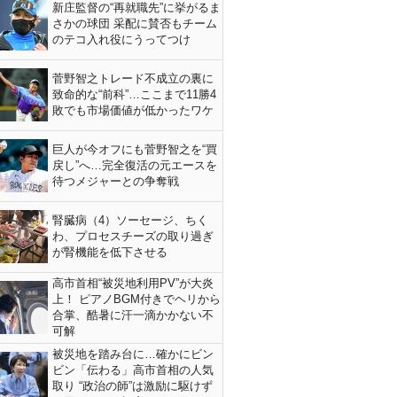
新庄監督の“再就職先”に挙がるま
さかの球団 采配に賛否もチーム
のテコ入れ役にうってつけ
菅野智之トレード不成立の裏に
致命的な“前科”…ここまで11勝4
敗でも市場価値が低かったワケ
巨人が今オフにも菅野智之を“買
戻し”へ…完全復活の元エースを
待つメジャーとの争奪戦
腎臓病（4）ソーセージ、ちく
わ、プロセスチーズの取り過ぎ
が腎機能を低下させる
高市首相“被災地利用PV”が大炎
上！ ピアノBGM付きでヘリから
合掌、酷暑に汗一滴かかない不
可解
被災地を踏み台に…確かにビン
ビン「伝わる」高市首相の人気
取り “政治の師”は激励に駆けず