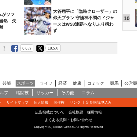
大谷翔平に「臨時クローザー」の
ムがソフ
仰天プラン 守護神不調のドジャ
10
当然…失
ースはWS3連覇へなりふり構わ
然
ず
う！
6.6万
18.5万
芸能
スポーツ
ライフ
経済
健康
コミック
競馬
公営
ルフ
格闘技
サッカー
その他
コラム
ー
サイトマップ
個人情報
著作権
リンク
定期購読申込み
広告掲載について
会社概要
採用情報
よくある質問・お問い合わせ
Copyright (C) Nikkan Gendai. All Rights Reserved