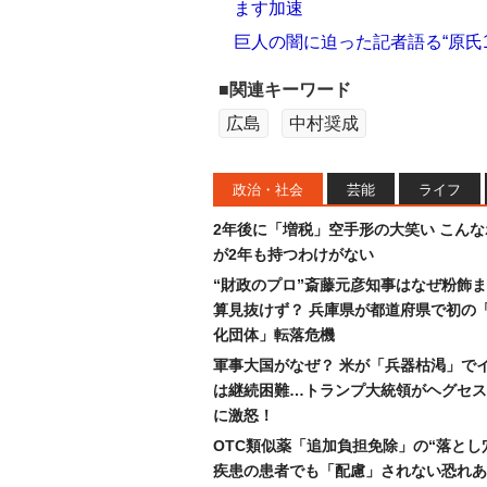
ます加速
巨人の闇に迫った記者語る“原氏1
■関連キーワード
広島
中村奨成
政治・社会
芸能
ライフ
2年後に「増税」空手形の大笑い こん
が2年も持つわけがない
“財政のプロ”斎藤元彦知事はなぜ粉飾
算見抜けず？ 兵庫県が都道府県で初の
化団体」転落危機
軍事大国がなぜ？ 米が「兵器枯渇」で
は継続困難…トランプ大統領がヘグセス
に激怒！
OTC類似薬「追加負担免除」の“落とし
疾患の患者でも「配慮」されない恐れあ