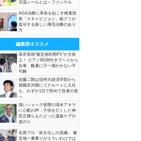
示温シールとは～ファンケル
AGA治療に革命を起こす検査技
術「スキャビジョン」銀クリが
提示する新しい薄毛治療のあり
方
編集部オススメ
高市首相“被災地利用PV”が大炎
上！ ピアノBGM付きでヘリから
合掌、酷暑に汗一滴かかない不
可解
佐藤二朗は信州大経済学部から
就職氷河期にリクルートに入社
も、わずか1日で辞めて役者の道
へ
強いショック状態の清水アキラ
に心配の声…子供を亡くした神
田正輝らもたどった遺族ケアの
道のり
石原プロ「炊き出しの流儀」 被
災地一番乗りがエラいわけでは