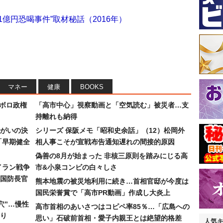
億円恐喝事件”取材秘話（2016年）
マネー
健康
BOOKS
なボロ政権
「高市中心」視察動画と「空気読む」被災者…支
持離れも納得
まがいの決
シリーズ 保阪メモ「昭和史余話」（12）松岡外
「早期健全
相人事こそが宣戦布告通知遅れの間接的原因
偽善の8月が始まった 非核三原則を踏みにじる高
イラン戦争
市&小泉コンビの白々しさ
国防長官
熊本地震の被災地利用に続き…首相官邸が今度は
国民栄誉賞で「高市PR動画」作成し大炎上
穴”…慢性
高市首相のあいさつはコピペ率85％…「広島への
り
思い」石破前首相・愛子内親王とは絶望的格差
人気