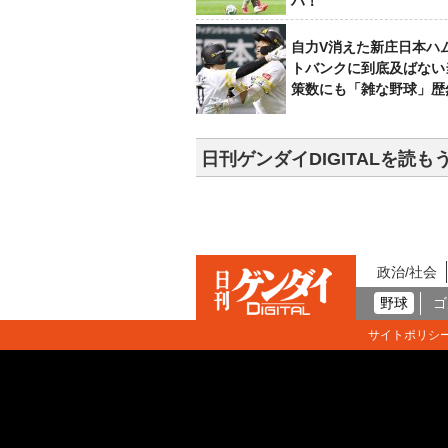
ハ！
自力V消えた新庄日本ハ
トバンクに到底及ばない
策数にも「雑な野球」歴
日刊ゲンダイDIGITALを読も
政治/社会
野球
ゴ
サイトポリシ