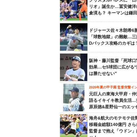
クリスタルパレスに「日
リオ」誕生か…冨安健洋
倉滉も？ キーマンは鎌
ドジャース佐々木朗希6
「球数地獄」の難敵…三
Dバックス攻略のカギは
阪神・藤川監督「死球口
効果…セ5球団に広がる
は勝たせない”
2026年夏の甲子園 監督突撃イ
元巨人の東海大甲府・仲
語るイキイキ教員生活…
原辰徳&星野仙一のエッ
海舟&航大のモテモテ佐
移籍金総額140億円 さ
監督まで抱え「ウドン」