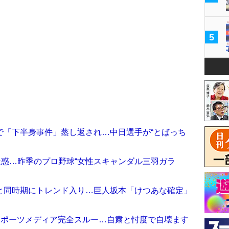
5
で「下半身事件」蒸し返され…中日選手が“とばっち
疑惑…昨季のプロ野球“女性スキャンダル三羽ガラ
と同時期にトレンド入り…巨人坂本「けつあな確定」
スポーツメディア完全スルー…自粛と忖度で自壊ます