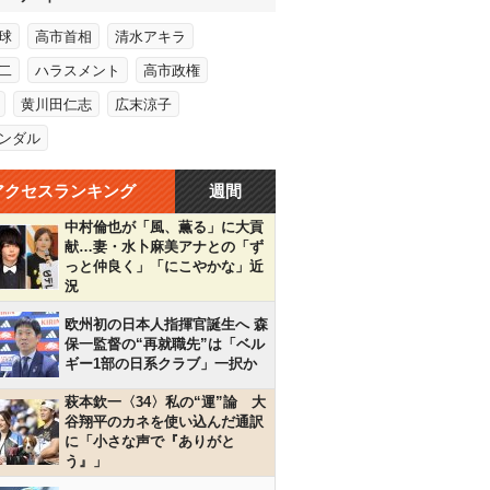
球
高市首相
清水アキラ
二
ハラスメント
高市政権
黄川田仁志
広末涼子
ンダル
アクセスランキング
週間
中村倫也が「風、薫る」に大貢
献…妻・水卜麻美アナとの「ず
っと仲良く」「にこやかな」近
況
欧州初の日本人指揮官誕生へ 森
保一監督の“再就職先”は「ベル
ギー1部の日系クラブ」一択か
萩本欽一〈34〉私の“運”論 大
谷翔平のカネを使い込んだ通訳
に「小さな声で『ありがと
う』」