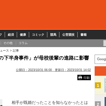
フ
経済
健康
コミック
競馬
公営競技
書籍
その他
コラム
ュース
記事
円の下半身事件」が母校後輩の進路に影響
公開日：
2023/10/31 06:00
更新日：
2023/10/31 14:02
印刷
1
相手が既婚だったことを知らなかったとは
2