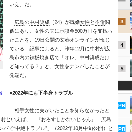
いえ、だ。
3
広島
の
中村奨成
（24）が既婚
女性
と
不倫
関
係にあり、女性の夫に示談金500万円を支払っ
たことを、19日公開の文春オンラインが報じ
4
ている。記事によると、昨年12月に中村が広
島市内の鉄板焼き店で「オレ、中村奨成だけ
ど知ってる？」と、女性をナンパしたことが
5
発端だ。
■2022年にも下半身トラブル
当
PR
相手女性に夫がいたことを知らなかったと
中村といえば、「『おろすしかないじゃん』 広島
パで“中絶トラブル”」（2022年10月中旬公開）と
PR