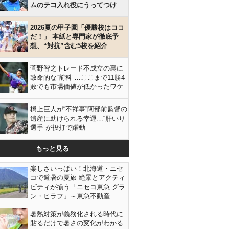
ムのテコ入れ役にうってつけ
2026夏の甲子園「優勝校はココ
だ！」 本紙と専門家が徹底予
想、“対抗”含む5校を紹介
菅野智之トレード不成立の裏に
致命的な“前科”…ここまで11勝4
敗でも市場価値が低かったワケ
橋上巨人が“不祥事”阿部前監督の
遺産に助けられる幸運…“肝いり
選手”が投打で躍動
もっと見る
楽しさいっぱい！北海道・ニセ
コで避暑の夏旅 絶景とアクティ
ビティが揃う「ニセコ東急 グラ
ン・ヒラフ」～東急不動産
暑熱対策が義務化される時代に
貼るだけで暑さの変化がわかる