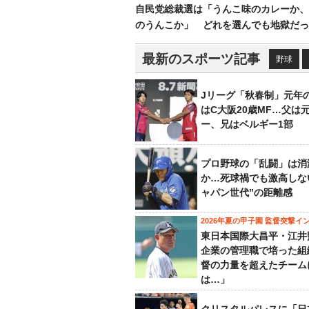
自民党総裁選は「うんこ味のカレーか、
のうんこか」 どれを選んでも地獄だっ
最新のスポーツ記事
野球
Jリーグ「秋春制」元年
はC大阪20歳MF…父は
ー、兄はベルギー1部
プロ野球の「乱闘」は消
か…死球禍でも激高しな
ャパン世代”の距離感
2026年夏の甲子園 監督突撃イ
東日本国際大昌平・江井
企業の管理職で培った組
督の力量を超えたチーム
は…」