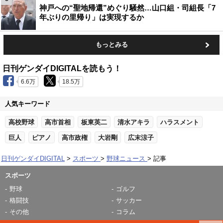
神戸への“聖地帰還”めぐり騒然…山口組・司組長「7
年ぶりの里帰り」は実現するか
もっとみる
日刊ゲンダイDIGITALを読もう！
6.6万
18.5万
人気キーワード
高校野球
高市首相
板東英二
清水アキラ
ハラスメント
巨人
ピアノ
高市政権
大岩剛
広末涼子
日刊ゲンダイDIGITAL
スポーツ
野球ニュース
記事
スポーツ
野球
ゴルフ
格闘技
サッカー
その他
コラム