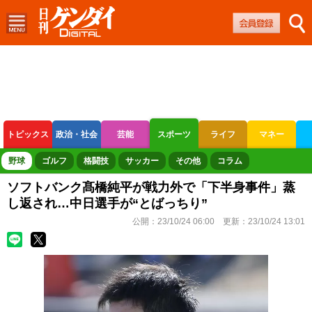
トピックス
政治・社会
芸能
スポーツ
ライフ
マネー
ボートレース
競輪
オートレース
野球
ゴルフ
格闘技
サッカー
その他
コラム
ソフトバンク髙橋純平が戦力外で「下半身事件」蒸
し返され…中日選手が“とばっちり”
公開：
23/10/24 06:00
更新：
23/10/24 13:01