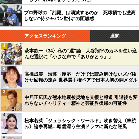
プロ野球の「乱闘」は消滅するのか…死球禍でも激高
しない“侍ジャパン世代”の距離感
アクセスランキング
週間
1
萩本欽一〈34〉私の“運”論 大谷翔平のカネを使い込
んだ通訳に「小さな声で『ありがとう』」
2
高橋成美「渋幕→慶応」だけでは読み解けないズバ抜
けた回転の速さ 世界選手権ペアで日本人初の銅メダル
3
中居正広氏が熊本地震被災地を支援と報道 引退後も変
わらないチャリティー精神と芸能界復帰の可能性
4
松本若菜「ジュラシック・ワールド」吹き替え《棒読
み》論争再燃…暗雲漂う主演ドラマに新たな逆風
5