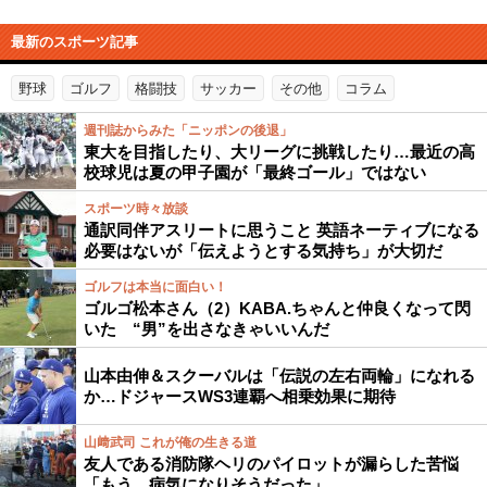
最新のスポーツ記事
野球
ゴルフ
格闘技
サッカー
その他
コラム
週刊誌からみた「ニッポンの後退」
東大を目指したり、大リーグに挑戦したり…最近の高
校球児は夏の甲子園が「最終ゴール」ではない
スポーツ時々放談
通訳同伴アスリートに思うこと 英語ネーティブになる
必要はないが「伝えようとする気持ち」が大切だ
ゴルフは本当に面白い！
ゴルゴ松本さん（2）KABA.ちゃんと仲良くなって閃
いた “男”を出さなきゃいいんだ
山本由伸＆スクーバルは「伝説の左右両輪」になれる
か…ドジャースWS3連覇へ相乗効果に期待
山﨑武司 これが俺の生きる道
友人である消防隊ヘリのパイロットが漏らした苦悩
「もう、病気になりそうだった」