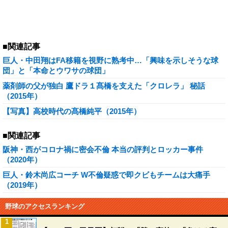
■関連記事
巨人・中田翔はFA移籍を視野に熟考中…「興味を示しそうな球
団」と「本命とウワサの球団」
薬剤師の父が独白 鷹ドラ１髙橋を支えた「クロレラ」 秘話
（2015年）
【写真】高校時代の髙橋純平（2015年）
■関連記事
阪神・西がコロナ禍に密会不倫 本当の評判とロッカー事件
（2020年）
巨人・鈴木尚広コーチ W不倫疑惑で即クビもチームは大痛手
（2019年）
野球のアクセスランキング
1