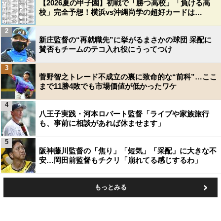
【2026夏の甲子園】初戦で「勝つ高校」「負ける高
校」完全予想！横浜vs沖縄尚学の超好カードは…
2
新庄監督の“再就職先”に挙がるまさかの球団 采配に
賛否もチームのテコ入れ役にうってつけ
3
菅野智之トレード不成立の裏に致命的な“前科”…ここ
まで11勝4敗でも市場価値が低かったワケ
4
八王子実践・河本ロバート監督「ライブや家族旅行
も、事前に相談があれば休ませます」
5
阪神藤川監督の「焦り」「短気」「采配」に大きな不
安…岡田前監督もチクリ「崩れてる感じするわ」
もっとみる