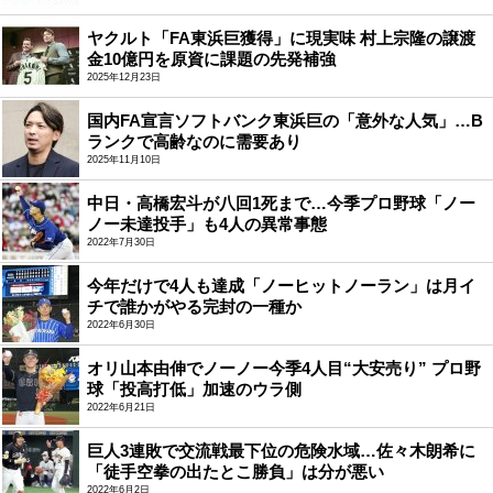
ヤクルト「FA東浜巨獲得」に現実味 村上宗隆の譲渡
金10億円を原資に課題の先発補強
2025年12月23日
国内FA宣言ソフトバンク東浜巨の「意外な人気」…B
ランクで高齢なのに需要あり
2025年11月10日
中日・高橋宏斗が八回1死まで…今季プロ野球「ノー
ノー未達投手」も4人の異常事態
2022年7月30日
今年だけで4人も達成「ノーヒットノーラン」は月イ
チで誰かがやる完封の一種か
2022年6月30日
オリ山本由伸でノーノー今季4人目“大安売り” プロ野
球「投高打低」加速のウラ側
2022年6月21日
巨人3連敗で交流戦最下位の危険水域…佐々木朗希に
「徒手空拳の出たとこ勝負」は分が悪い
2022年6月2日