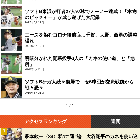
ソフトB東浜が打者27人97球でノーノー達成！「本物
のピッチャー」が成し遂げた大記録
2022年5月12日
エースを蝕むコロナ後遺症…千賀、大野、西勇の調整
遅れ
2021年3月12日
明暗分かれた開幕投手6人の「カネの使い道」と「急
所」
2020年6月20日
ソフトBケガ人続々復帰で…セ6球団が交流戦前から
戦々恐々
2019年5月31日
1 / 1
アクセスランキング
週間
1
萩本欽一〈34〉私の“運”論 大谷翔平のカネを使い込