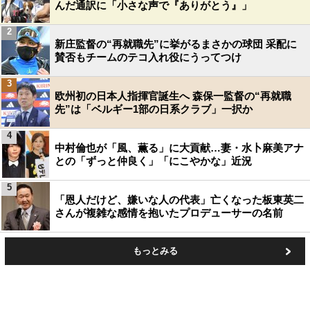
んだ通訳に「小さな声で『ありがとう』」
2
新庄監督の“再就職先”に挙がるまさかの球団 采配に
賛否もチームのテコ入れ役にうってつけ
3
欧州初の日本人指揮官誕生へ 森保一監督の“再就職
先”は「ベルギー1部の日系クラブ」一択か
4
中村倫也が「風、薫る」に大貢献…妻・水卜麻美アナ
との「ずっと仲良く」「にこやかな」近況
5
「恩人だけど、嫌いな人の代表」亡くなった板東英二
さんが複雑な感情を抱いたプロデューサーの名前
もっとみる