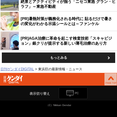
絶景とアクティビティが揃う「ニセコ東急 グラン・ヒ
ラフ」～東急不動産
[PR]暑熱対策が義務化される時代に 貼るだけで暑さ
の変化がわかる示温シールとは～ファンケル
[PR]AGA治療に革命を起こす検査技術「スキャビジ
ョン」銀クリが提示する新しい薄毛治療のあり方
もっとみる
日刊ゲンダイDIGITAL
東浜巨の最新情報・ニュース
表示切り替え
（C）Nikkan Gendai