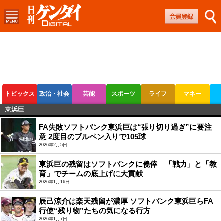
トピックス
政治・社会
芸能
スポーツ
ライフ
マネー
東浜巨
ボートレース
競輪
オートレース
FA失敗ソフトバンク東浜巨は“張り切り過ぎ”に要注
意 2度目のブルペン入りで105球
2026年2月5日
東浜巨の残留はソフトバンクに僥倖 「戦力」と「教
育」でチームの底上げに大貢献
2026年1月16日
辰己涼介は楽天残留が濃厚 ソフトバンク東浜巨らFA
行使“残り物”たちの気になる行方
2026年1月7日