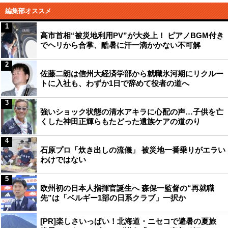
編集部オススメ
1
高市首相“被災地利用PV”が大炎上！ ピアノBGM付き
でヘリから合掌、酷暑に汗一滴かかない不可解
2
佐藤二朗は信州大経済学部から就職氷河期にリクルー
トに入社も、わずか1日で辞めて役者の道へ
3
強いショック状態の清水アキラに心配の声…子供を亡
くした神田正輝らもたどった遺族ケアの道のり
4
石原プロ「炊き出しの流儀」 被災地一番乗りがエラい
わけではない
5
欧州初の日本人指揮官誕生へ 森保一監督の“再就職
先”は「ベルギー1部の日系クラブ」一択か
[PR]楽しさいっぱい！北海道・ニセコで避暑の夏旅