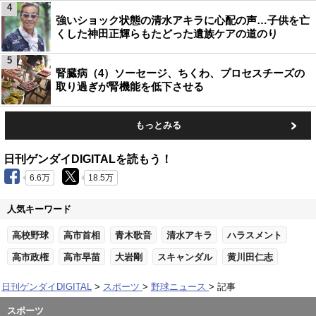
4
強いショック状態の清水アキラに心配の声…子供を亡
くした神田正輝らもたどった遺族ケアの道のり
5
腎臓病（4）ソーセージ、ちくわ、プロセスチーズの
取り過ぎが腎機能を低下させる
もっとみる
日刊ゲンダイDIGITALを読もう！
6.6万
18.5万
人気キーワード
高校野球
高市首相
青木歌音
清水アキラ
ハラスメント
高市政権
高市早苗
大岩剛
スキャンダル
黄川田仁志
日刊ゲンダイDIGITAL
スポーツ
野球ニュース
記事
スポーツ