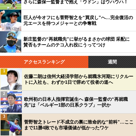
さらに森保一監督まで抱え「ウドン」はウハウハ！
巨人が今オフにも菅野智之を“買戻し”へ…完全復活の
元エースを待つメジャーとの争奪戦
新庄監督の“再就職先”に挙がるまさかの球団 采配に
賛否もチームのテコ入れ役にうってつけ
アクセスランキング
週間
1
佐藤二朗は信州大経済学部から就職氷河期にリクルー
トに入社も、わずか1日で辞めて役者の道へ
2
欧州初の日本人指揮官誕生へ 森保一監督の“再就職
先”は「ベルギー1部の日系クラブ」一択か
3
菅野智之トレード不成立の裏に致命的な“前科”…ここ
まで11勝4敗でも市場価値が低かったワケ