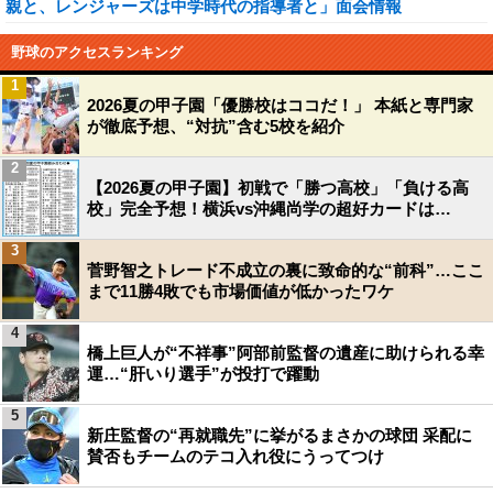
親と、レンジャーズは中学時代の指導者と」面会情報
野球のアクセスランキング
1
2026夏の甲子園「優勝校はココだ！」 本紙と専門家
が徹底予想、“対抗”含む5校を紹介
2
【2026夏の甲子園】初戦で「勝つ高校」「負ける高
校」完全予想！横浜vs沖縄尚学の超好カードは…
3
菅野智之トレード不成立の裏に致命的な“前科”…ここ
まで11勝4敗でも市場価値が低かったワケ
4
橋上巨人が“不祥事”阿部前監督の遺産に助けられる幸
運…“肝いり選手”が投打で躍動
5
新庄監督の“再就職先”に挙がるまさかの球団 采配に
賛否もチームのテコ入れ役にうってつけ