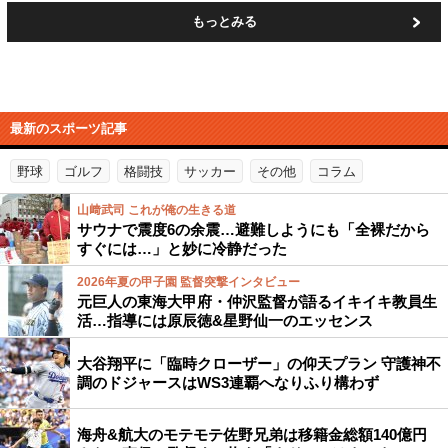
もっとみる
最新のスポーツ記事
野球
ゴルフ
格闘技
サッカー
その他
コラム
山﨑武司 これが俺の生きる道
サウナで震度6の余震…避難しようにも「全裸だから
すぐには…」と妙に冷静だった
2026年夏の甲子園 監督突撃インタビュー
元巨人の東海大甲府・仲沢監督が語るイキイキ教員生
活…指導には原辰徳&星野仙一のエッセンス
大谷翔平に「臨時クローザー」の仰天プラン 守護神不
調のドジャースはWS3連覇へなりふり構わず
海舟&航大のモテモテ佐野兄弟は移籍金総額140億円