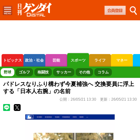
トピックス
政治・社会
芸能
スポーツ
ライフ
マネー
ボートレース
競輪
オートレース
野球
ゴルフ
格闘技
サッカー
その他
コラム
パドレスなりふり構わず今夏補強へ 交換要員に浮上
する「日本人右腕」の名前
公開：
26/05/21 13:30
更新：
26/05/21 13:30