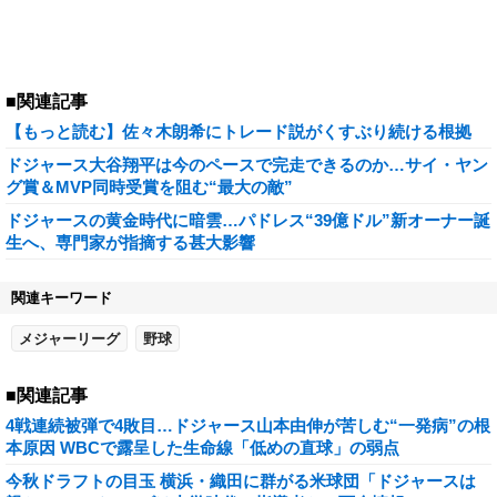
■関連記事
【もっと読む】佐々木朗希にトレード説がくすぶり続ける根拠
ドジャース大谷翔平は今のペースで完走できるのか…サイ・ヤン
グ賞＆MVP同時受賞を阻む“最大の敵”
ドジャースの黄金時代に暗雲…パドレス“39億ドル”新オーナー誕
生へ、専門家が指摘する甚大影響
関連キーワード
メジャーリーグ
野球
■関連記事
4戦連続被弾で4敗目…ドジャース山本由伸が苦しむ“一発病”の根
本原因 WBCで露呈した生命線「低めの直球」の弱点
今秋ドラフトの目玉 横浜・織田に群がる米球団「ドジャースは