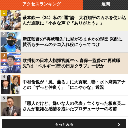
アクセスランキング
週間
1
萩本欽一〈34〉私の“運”論 大谷翔平のカネを使い込
んだ通訳に「小さな声で『ありがとう』」
2
新庄監督の“再就職先”に挙がるまさかの球団 采配に
賛否もチームのテコ入れ役にうってつけ
3
欧州初の日本人指揮官誕生へ 森保一監督の“再就職
先”は「ベルギー1部の日系クラブ」一択か
4
中村倫也が「風、薫る」に大貢献…妻・水卜麻美アナ
との「ずっと仲良く」「にこやかな」近況
5
「恩人だけど、嫌いな人の代表」亡くなった板東英二
さんが複雑な感情を抱いたプロデューサーの名前
もっとみる