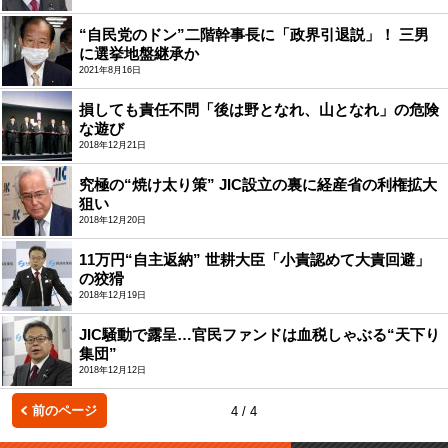
“自民党のドン”二階幹事長に「政界引退説」！ 三男
に選挙地盤継承か
2021年8月16日
損しても責任不問「後は野となれ、山となれ」の危険
な遊び
2018年12月21日
究極の“焼け太り策” JIC設立の裏に経産省の利権拡大
狙い
2018年12月20日
11万円“自主返納” 世耕大臣「小責認めて大責回避」
の狡猾
2018年12月19日
JIC騒動で露呈…官民ファンドは血税しゃぶる“天下り
集団”
2018年12月12日
前のページ
4 / 4