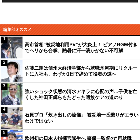
編集部オススメ
1
高市首相“被災地利用PV”が大炎上！ ピアノBGM付き
でヘリから合掌、酷暑に汗一滴かかない不可解
2
佐藤二朗は信州大経済学部から就職氷河期にリクルー
トに入社も、わずか1日で辞めて役者の道へ
3
強いショック状態の清水アキラに心配の声…子供を亡
くした神田正輝らもたどった遺族ケアの道のり
4
石原プロ「炊き出しの流儀」 被災地一番乗りがエラい
わけではない
5
欧州初の日本人指揮官誕生へ 森保一監督の“再就職