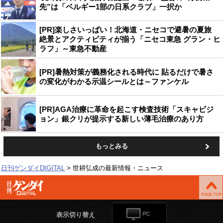
先”は「ベルギー1部の日系クラブ」一択か
[PR]楽しさいっぱい！北海道・ニセコで避暑の夏旅
絶景とアクティビティが揃う「ニセコ東急 グラン・ヒ
ラフ」～東急不動産
[PR]暑熱対策が義務化される時代に 貼るだけで暑さ
の変化がわかる示温シールとは～ファンケル
[PR]AGA治療に革命を起こす検査技術「スキャビジ
ョン」銀クリが提示する新しい薄毛治療のあり方
もっとみる
日刊ゲンダイDIGITAL
世耕弘成の最新情報・ニュース
表示切り替え