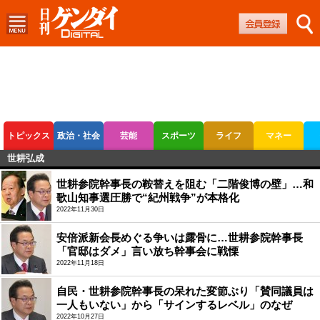
トピックス
政治・社会
芸能
スポーツ
ライフ
マネー
世耕弘成
ボートレース
競輪
オートレース
世耕参院幹事長の鞍替えを阻む「二階俊博の壁」…和
歌山知事選圧勝で“紀州戦争”が本格化
2022年11月30日
安倍派新会長めぐる争いは露骨に…世耕参院幹事長
「官邸はダメ」言い放ち幹事会に戦慄
2022年11月18日
自民・世耕参院幹事長の呆れた変節ぶり「賛同議員は
一人もいない」から「サインするレベル」のなぜ
2022年10月27日