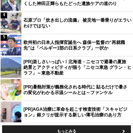
くした神田正輝らもたどった遺族ケアの道のり
4
石原プロ「炊き出しの流儀」 被災地一番乗りがエラい
わけではない
5
欧州初の日本人指揮官誕生へ 森保一監督の“再就職
先”は「ベルギー1部の日系クラブ」一択か
[PR]楽しさいっぱい！北海道・ニセコで避暑の夏旅
絶景とアクティビティが揃う「ニセコ東急 グラン・ヒ
ラフ」～東急不動産
[PR]暑熱対策が義務化される時代に 貼るだけで暑さ
の変化がわかる示温シールとは～ファンケル
[PR]AGA治療に革命を起こす検査技術「スキャビジ
ョン」銀クリが提示する新しい薄毛治療のあり方
もっとみる