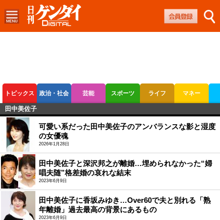
トピックス
政治・社会
芸能
スポーツ
ライフ
マネー
田中美佐子
ボートレース
競輪
オートレース
可愛い系だった田中美佐子のアンバランスな影と湿度
の女優魂
2026年1月28日
田中美佐子と深沢邦之が離婚…埋められなかった“婦
唱夫随”格差婚の哀れな結末
2023年6月9日
田中美佐子に香坂みゆき…Over60で夫と別れる「熟
年離婚」過去最高の背景にあるもの
2023年6月9日