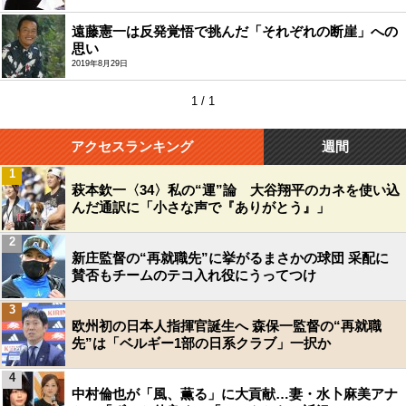
遠藤憲一は反発覚悟で挑んだ「それぞれの断崖」への
思い
2019年8月29日
1 / 1
アクセスランキング
週間
1
萩本欽一〈34〉私の“運”論 大谷翔平のカネを使い込
んだ通訳に「小さな声で『ありがとう』」
2
新庄監督の“再就職先”に挙がるまさかの球団 采配に
賛否もチームのテコ入れ役にうってつけ
3
欧州初の日本人指揮官誕生へ 森保一監督の“再就職
先”は「ベルギー1部の日系クラブ」一択か
4
中村倫也が「風、薫る」に大貢献…妻・水卜麻美アナ