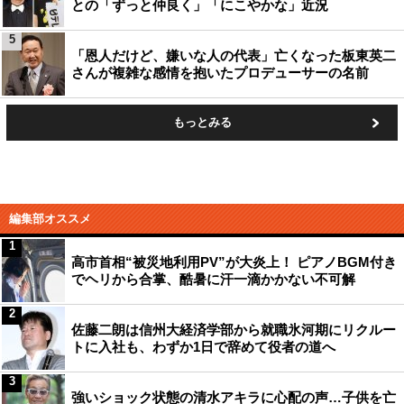
との「ずっと仲良く」「にこやかな」近況
5
「恩人だけど、嫌いな人の代表」亡くなった板東英二
さんが複雑な感情を抱いたプロデューサーの名前
もっとみる
編集部オススメ
1
高市首相“被災地利用PV”が大炎上！ ピアノBGM付き
でヘリから合掌、酷暑に汗一滴かかない不可解
2
佐藤二朗は信州大経済学部から就職氷河期にリクルー
トに入社も、わずか1日で辞めて役者の道へ
3
強いショック状態の清水アキラに心配の声…子供を亡