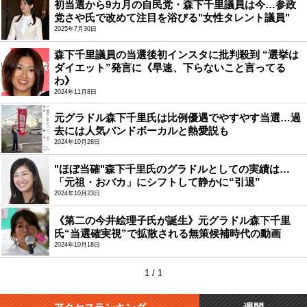
初当選から9カ月の自民党・森下千里議員は今…参政
党さや氏で改めて注目を浴びる"女性タレント議員"
2025年7月30日
森下千里議員の当選後初インスタに批判殺到 “選挙は
ダイエット”発言に《早速、下らないこと言ってる
わ》
2024年11月8日
元グラドル森下千里氏は比例優遇でやすやす当選…過
去には人気バンドボーカルと熱愛説も
2024年10月28日
"ほぼ当確"森下千里氏のグラドルとしての実績は…
「元祖・おバカ」にシフトして静かに“引退”
2024年10月23日
《第二の今井絵理子氏が誕生》元グラドル森下千里
氏“当選確実視”で拡散される無策候補時代の動画
2024年10月18日
1 / 1