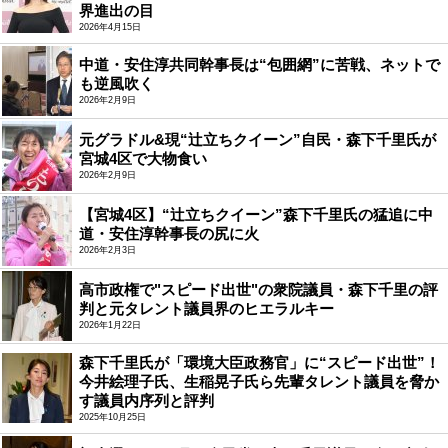
界進出の目
2026年4月15日
中道・安住淳共同幹事長は“包囲網”に苦戦、ネットで
も逆風吹く
2026年2月9日
元グラドル&現“辻立ちクイーン”自民・森下千里氏が
宮城4区で大物食い
2026年2月9日
【宮城4区】“辻立ちクイーン”森下千里氏の猛追に中
道・安住淳幹事長の尻に火
2026年2月3日
高市政権で"スピード出世"の衆院議員・森下千里の評
判と元タレント議員界のヒエラルキー
2026年1月22日
森下千里氏が「環境大臣政務官」に“スピード出世”！
今井絵理子氏、生稲晃子氏ら先輩タレント議員を脅か
す議員内序列と評判
2025年10月25日