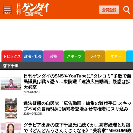
トピックス
政治・社会
芸能
スポーツ
ライフ
マネー
森下千里
ボートレース
競輪
オートレース
日刊ゲンダイのSNSやYouTubeに“タレコミ”多数で自
民議員は戦々恐々…衆院選「違法広告動画」疑惑は拡
大必至
2026年6月2日
違法疑惑の自民党「広告動画」編集の狡猾手口 スキッ
プ不可の冒頭5秒に候補者登場させ有権者にスリ込み
2026年5月20日
グラビア出身の森下千里氏に続くか…高市総理と対談
で《どんどんうさんくさくなる》“美容家”MEGUMI政