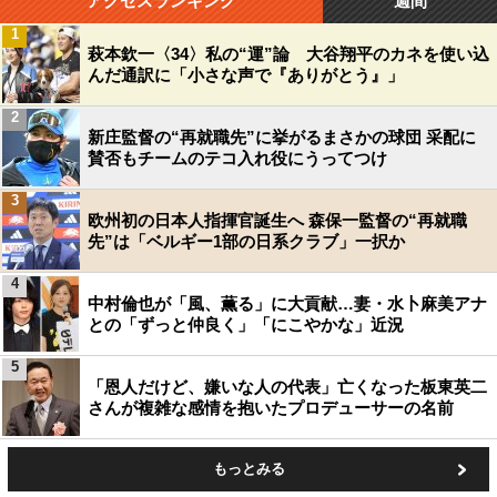
アクセスランキング
週間
1
萩本欽一〈34〉私の“運”論 大谷翔平のカネを使い込
んだ通訳に「小さな声で『ありがとう』」
2
新庄監督の“再就職先”に挙がるまさかの球団 采配に
賛否もチームのテコ入れ役にうってつけ
3
欧州初の日本人指揮官誕生へ 森保一監督の“再就職
先”は「ベルギー1部の日系クラブ」一択か
4
中村倫也が「風、薫る」に大貢献…妻・水卜麻美アナ
との「ずっと仲良く」「にこやかな」近況
5
「恩人だけど、嫌いな人の代表」亡くなった板東英二
さんが複雑な感情を抱いたプロデューサーの名前
もっとみる