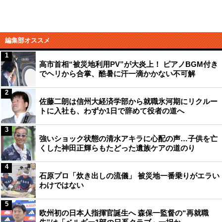
編集部オススメ
1
高市首相“被災地利用PV”が大炎上！ ピアノBGM付き
でヘリから合掌、酷暑に汗一滴かかない不可解
2
佐藤二朗は信州大経済学部から就職氷河期にリクルー
トに入社も、わずか1日で辞めて役者の道へ
3
強いショック状態の清水アキラに心配の声…子供を亡
くした神田正輝らもたどった遺族ケアの道のり
4
石原プロ「炊き出しの流儀」 被災地一番乗りがエラい
わけではない
5
欧州初の日本人指揮官誕生へ 森保一監督の“再就職