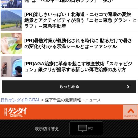
先”は「ベルギー1部の日系クラブ」一択か
[PR]楽しさいっぱい！北海道・ニセコで避暑の夏旅
絶景とアクティビティが揃う「ニセコ東急 グラン・ヒ
ラフ」～東急不動産
[PR]暑熱対策が義務化される時代に 貼るだけで暑さ
の変化がわかる示温シールとは～ファンケル
[PR]AGA治療に革命を起こす検査技術「スキャビジ
ョン」銀クリが提示する新しい薄毛治療のあり方
もっとみる
日刊ゲンダイDIGITAL
森下千里の最新情報・ニュース
表示切り替え