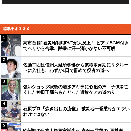
編集部オススメ
1
高市首相“被災地利用PV”が大炎上！ ピアノBGM付き
でヘリから合掌、酷暑に汗一滴かかない不可解
2
佐藤二朗は信州大経済学部から就職氷河期にリクルー
トに入社も、わずか1日で辞めて役者の道へ
3
強いショック状態の清水アキラに心配の声…子供を亡
くした神田正輝らもたどった遺族ケアの道のり
4
石原プロ「炊き出しの流儀」 被災地一番乗りがエラい
わけではない
5
欧州初の日本人指揮官誕生へ 森保一監督の“再就職