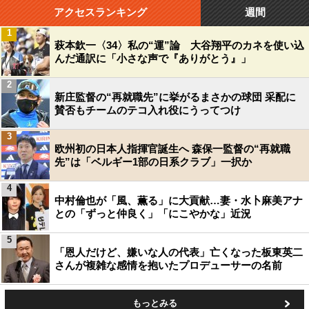
アクセスランキング
週間
1
萩本欽一〈34〉私の“運”論 大谷翔平のカネを使い込
んだ通訳に「小さな声で『ありがとう』」
2
新庄監督の“再就職先”に挙がるまさかの球団 采配に
賛否もチームのテコ入れ役にうってつけ
3
欧州初の日本人指揮官誕生へ 森保一監督の“再就職
先”は「ベルギー1部の日系クラブ」一択か
4
中村倫也が「風、薫る」に大貢献…妻・水卜麻美アナ
との「ずっと仲良く」「にこやかな」近況
5
「恩人だけど、嫌いな人の代表」亡くなった板東英二
さんが複雑な感情を抱いたプロデューサーの名前
もっとみる