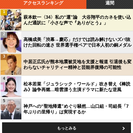
アクセスランキング
週間
1
萩本欽一〈34〉私の“運”論 大谷翔平のカネを使い込
んだ通訳に「小さな声で『ありがとう』」
2
高橋成美「渋幕→慶応」だけでは読み解けないズバ抜
けた回転の速さ 世界選手権ペアで日本人初の銅メダル
3
中居正広氏が熊本地震被災地を支援と報道 引退後も変
わらないチャリティー精神と芸能界復帰の可能性
4
松本若菜「ジュラシック・ワールド」吹き替え《棒読
み》論争再燃…暗雲漂う主演ドラマに新たな逆風
5
神戸への“聖地帰還”めぐり騒然…山口組・司組長「7
年ぶりの里帰り」は実現するか
もっとみる