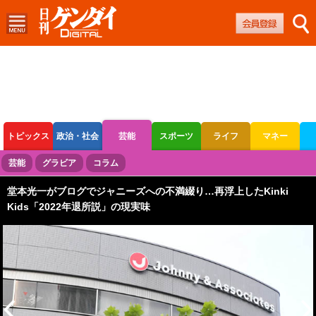
トピックス
政治・社会
芸能
スポーツ
ライフ
マネー
ボートレース
競輪
オートレース
芸能
グラビア
コラム
堂本光一がブログでジャニーズへの不満綴り…再浮上したKinki
Kids「2022年退所説」の現実味