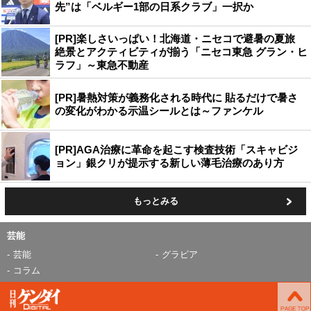
先”は「ベルギー1部の日系クラブ」一択か
[PR]楽しさいっぱい！北海道・ニセコで避暑の夏旅
絶景とアクティビティが揃う「ニセコ東急 グラン・ヒ
ラフ」～東急不動産
[PR]暑熱対策が義務化される時代に 貼るだけで暑さ
の変化がわかる示温シールとは～ファンケル
[PR]AGA治療に革命を起こす検査技術「スキャビジ
ョン」銀クリが提示する新しい薄毛治療のあり方
もっとみる
芸能
芸能
グラビア
コラム