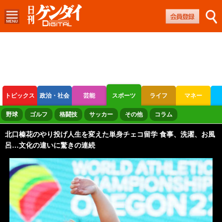
トピックス
政治・社会
芸能
スポーツ
ライフ
マネー
ボートレース
競輪
オートレース
野球
ゴルフ
格闘技
サッカー
その他
コラム
北口榛花のやり投げ人生を変えた単身チェコ留学 食事、洗濯、お風
呂…文化の違いに驚きの連続