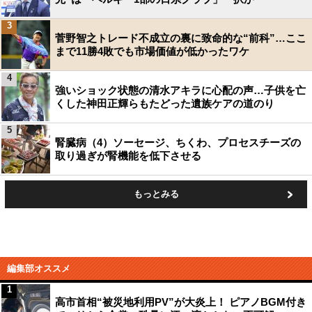
3
菅野智之トレード不成立の裏に致命的な“前科”…ここ
まで11勝4敗でも市場価値が低かったワケ
4
強いショック状態の清水アキラに心配の声…子供を亡
くした神田正輝らもたどった遺族ケアの道のり
5
腎臓病（4）ソーセージ、ちくわ、プロセスチーズの
取り過ぎが腎機能を低下させる
もっとみる
編集部オススメ
1
高市首相“被災地利用PV”が大炎上！ ピアノBGM付き