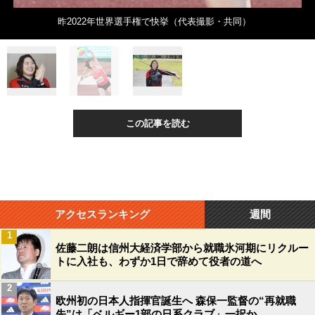
昨2022年世界選手権で快挙（代表撮影・共同）
この記事を読む
アクセスランキング
週間
1
佐藤二朗は信州大経済学部から就職氷河期にリクルー
トに入社も、わずか1日で辞めて役者の道へ
2
欧州初の日本人指揮官誕生へ 森保一監督の“再就職
先”は「ベルギー1部の日系クラブ」一択か