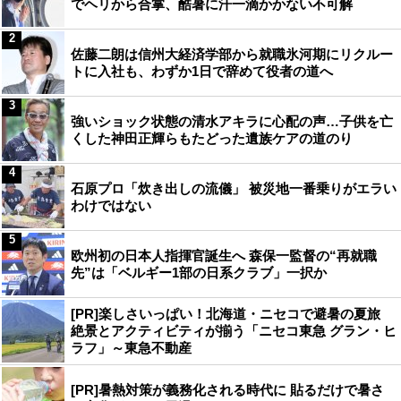
でヘリから合掌、酷暑に汗一滴かかない不可解
2
佐藤二朗は信州大経済学部から就職氷河期にリクルー
トに入社も、わずか1日で辞めて役者の道へ
3
強いショック状態の清水アキラに心配の声…子供を亡
くした神田正輝らもたどった遺族ケアの道のり
4
石原プロ「炊き出しの流儀」 被災地一番乗りがエラい
わけではない
5
欧州初の日本人指揮官誕生へ 森保一監督の“再就職
先”は「ベルギー1部の日系クラブ」一択か
[PR]楽しさいっぱい！北海道・ニセコで避暑の夏旅
絶景とアクティビティが揃う「ニセコ東急 グラン・ヒ
ラフ」～東急不動産
[PR]暑熱対策が義務化される時代に 貼るだけで暑さ