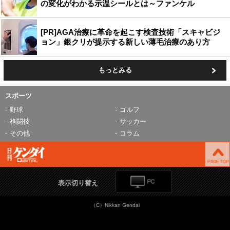
の変化がわかる示温シールとは～ファンケル
[PR]AGA治療に革命を起こす検査技術「スキャビジ
ョン」銀クリが提示する新しい薄毛治療のあり方
もっとみる
スポーツ
野球
ゴルフ
格闘技
サッカー
その他
コラム
表示切り替え
（C）Nikkan Gendai