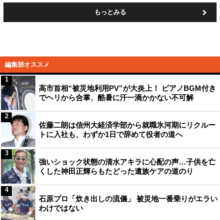
もっとみる
編集部オススメ
1
高市首相“被災地利用PV”が大炎上！ ピアノBGM付き
でヘリから合掌、酷暑に汗一滴かかない不可解
2
佐藤二朗は信州大経済学部から就職氷河期にリクルー
トに入社も、わずか1日で辞めて役者の道へ
3
強いショック状態の清水アキラに心配の声…子供を亡
くした神田正輝らもたどった遺族ケアの道のり
4
石原プロ「炊き出しの流儀」 被災地一番乗りがエラい
わけではない