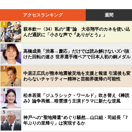
アクセスランキング
週間
1
萩本欽一〈34〉私の“運”論 大谷翔平のカネを使い込
んだ通訳に「小さな声で『ありがとう』」
2
高橋成美「渋幕→慶応」だけでは読み解けないズバ抜
けた回転の速さ 世界選手権ペアで日本人初の銅メダル
3
中居正広氏が熊本地震被災地を支援と報道 引退後も変
わらないチャリティー精神と芸能界復帰の可能性
4
松本若菜「ジュラシック・ワールド」吹き替え《棒読
み》論争再燃…暗雲漂う主演ドラマに新たな逆風
5
神戸への“聖地帰還”めぐり騒然…山口組・司組長「7
年ぶりの里帰り」は実現するか