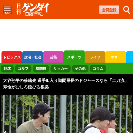
トピックス
政治・社会
芸能
スポーツ
ライフ
マネー
ボートレース
競輪
オートレース
野球
ゴルフ
格闘技
サッカー
その他
コラム
大谷翔平の移籍先 選手IL入り期間最長のドジャースなら「二刀流」
寿命がむしろ延びる根拠