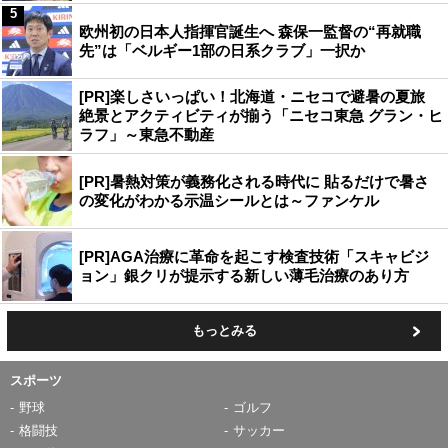
5
欧州初の日本人指揮官誕生へ 森保一監督の“再就職
先”は「ベルギー1部の日系クラブ」一択か
[PR]楽しさいっぱい！北海道・ニセコで避暑の夏旅
絶景とアクティビティが揃う「ニセコ東急 グラン・ヒ
ラフ」～東急不動産
[PR]暑熱対策が義務化される時代に 貼るだけで暑さ
の変化がわかる示温シールとは～ファンケル
[PR]AGA治療に革命を起こす検査技術「スキャビジ
ョン」銀クリが提示する新しい薄毛治療のあり方
もっとみる
スポーツ
野球
ゴルフ
格闘技
サッカー