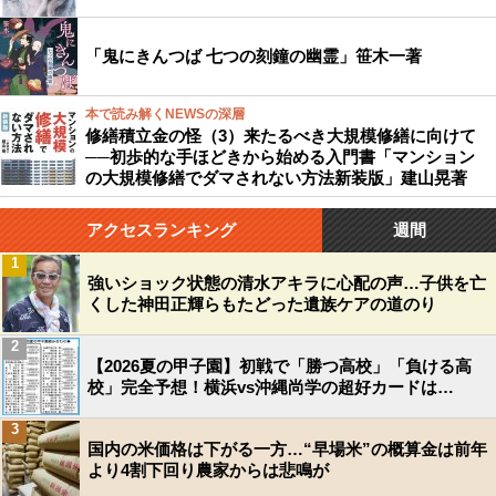
「鬼にきんつば 七つの刻鐘の幽霊」笹木一著
本で読み解くNEWSの深層
修繕積立金の怪（3）来たるべき大規模修繕に向けて
──初歩的な手ほどきから始める入門書「マンション
の大規模修繕でダマされない方法新装版」建山晃著
アクセスランキング
週間
1
強いショック状態の清水アキラに心配の声…子供を亡
くした神田正輝らもたどった遺族ケアの道のり
2
【2026夏の甲子園】初戦で「勝つ高校」「負ける高
校」完全予想！横浜vs沖縄尚学の超好カードは…
3
国内の米価格は下がる一方…“早場米”の概算金は前年
より4割下回り農家からは悲鳴が