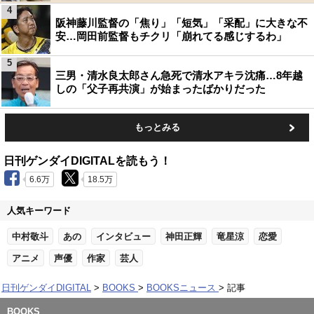
4
阪神藤川監督の「焦り」「短気」「采配」に大きな不
安…岡田前監督もチクリ「崩れてる感じするわ」
5
三男・清水良太郎さん急死で清水アキラ沈痛…8年越
しの「父子再共演」が始まったばかりだった
もっとみる
日刊ゲンダイDIGITALを読もう！
6.6万
18.5万
人気キーワード
中村敬斗
あの
インタビュー
神田正輝
竜星涼
恋愛
アニメ
声優
作家
芸人
日刊ゲンダイDIGITAL
BOOKS
BOOKSニュース
記事
BOOKS