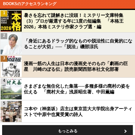
BOOKSのアクセスランキング
1
暑さを忘れて謎解きに没頭！ミステリー文庫特集
（3）プロが厳選する年に1度の短編集 「本格王
2026」本格ミステリ作家クラブ選・編
2
「身近にあるドラッグ的なものや脱法性に自覚的にな
ることが大切」──「脱法」磯部涼氏
3
漫画一筋の人生は日本の漫画史そのもの「劇画の巨
星 川崎のぼる伝」読売新聞西部本社文化部著
4
さまざまな無住化した集落──多種多様の廃村の姿を
伝える 「廃村大全」浅原昭生著、中田薫編
5
コ本や（神楽坂）店主は東京芸大大学院出身アーティ
ストで中原中也賞受賞の詩人
もっとみる