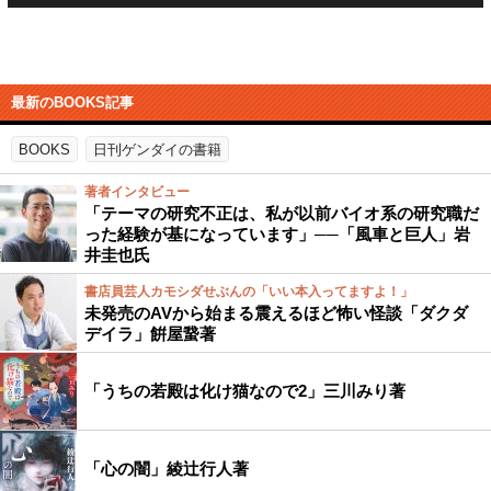
最新のBOOKS記事
BOOKS
日刊ゲンダイの書籍
著者インタビュー
「テーマの研究不正は、私が以前バイオ系の研究職だ
った経験が基になっています」──「風車と巨人」岩
井圭也氏
書店員芸人カモシダせぶんの「いい本入ってますよ！」
未発売のAVから始まる震えるほど怖い怪談「ダクダ
デイラ」餠屋䖸著
「うちの若殿は化け猫なので2」三川みり著
「心の闇」綾辻行人著