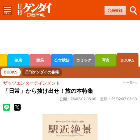
ー
健康
競馬
公営競技
コミック
写真
BOOKS
ボートレース
競輪
オートレース
BOOKS
日刊ゲンダイの書籍
> 一覧へ
ザッツエンターテインメント
「日常」から抜け出せ！旅の本特集
公開：
26/02/07 06:00
更新：
26/02/07 06:00