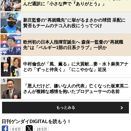
んだ通訳に「小さな声で『ありがとう』」
2
新庄監督の“再就職先”に挙がるまさかの球団 采配に
賛否もチームのテコ入れ役にうってつけ
3
欧州初の日本人指揮官誕生へ 森保一監督の“再就職
先”は「ベルギー1部の日系クラブ」一択か
4
中村倫也が「風、薫る」に大貢献…妻・水卜麻美アナ
との「ずっと仲良く」「にこやかな」近況
5
「恩人だけど、嫌いな人の代表」亡くなった板東英二
さんが複雑な感情を抱いたプロデューサーの名前
もっとみる
日刊ゲンダイDIGITALを読もう！
6.6万
18.5万