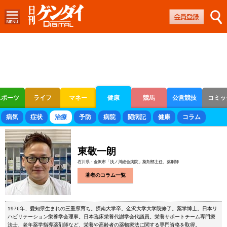
スポーツ
ライフ
マネー
健康
競馬
公営競技
コミッ
ボートレース
競輪
オートレース
病気
症状
治療
予防
病院
闘病記
健康
コラム
東敬一朗
石川県・金沢市「浅ノ川総合病院」薬剤部主任、薬剤師
著者のコラム一覧
1976年、愛知県生まれの三重県育ち。摂南大学卒。金沢大学大学院修了。薬学博士。日本リ
ハビリテーション栄養学会理事。日本臨床栄養代謝学会代議員。栄養サポートチーム専門療
法士、老年薬学指導薬剤師など、栄養や高齢者の薬物療法に関する専門資格を取得。