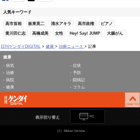
人気キーワード
高市首相
板東英二
清水アキラ
高市政権
ピアノ
黄川田仁志
高橋成美
女性
Hey! Say! JUMP
大腸がん
日刊ゲンダイDIGITAL
健康
治療ニュース
記事
健康
病気
症状
治療
予防
病院
闘病記
健康
コラム
表示切り替え
（C）Nikkan Gendai