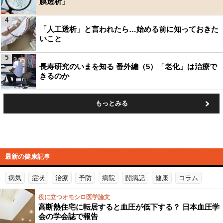
膜透析」
4
「人工透析」と言われたら…始める前に知っておきた
いこと
5
長寿研究のいまを知る 番外編（5）「老化」は治療で
きるのか
もっとみる
最新の健康記事
病気
症状
治療
予防
病院
闘病記
健康
コラム
役に立つオモシロ医学論文
高断熱住宅に転居すると血圧が低下する？ 日本血圧学
会の学会誌で報告