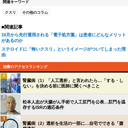
関連キーワード
クスリ
その他のコラム
■関連記事
10月から先行運用される「電子処方箋」は患者にどんなメリット
があるのか
ステロイドに「怖いクスリ」というイメージがついてしまった理
由
治療のアクセスランキング
1
腎臓病（1）「人工透析」と言われたら…「する・し
ない」を決める前に医師に聞くべきこと
2
松本人志が大腸がん手術で人工肛門を公表…肛門を温
存するISRの適応条件
3
腎臓病（2）透析を生活の一部に…自宅でできる「腹