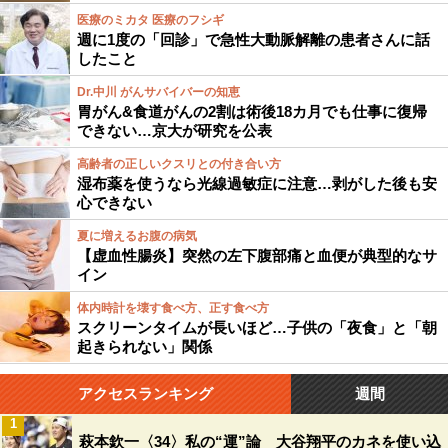
医療のミカタ 医療のフシギ
週に1度の「回診」で急性大動脈解離の患者さんに話
したこと
Dr.中川 がんサバイバーの知恵
胃がん&食道がんの2割は術後18カ月でも仕事に復帰
できない…京大が研究を公表
高齢者の正しいクスリとの付き合い方
湿布薬を使うなら光線過敏症に注意…剥がした後も安
心できない
夏に増えるお腹の病気
【虚血性腸炎】突然の左下腹部痛と血便が典型的なサ
イン
体内時計を壊す食べ方、正す食べ方
スクリーンタイムが長いほど…子供の「夜食」と「朝
起きられない」関係
アクセスランキング
週間
1
萩本欽一〈34〉私の“運”論 大谷翔平のカネを使い込