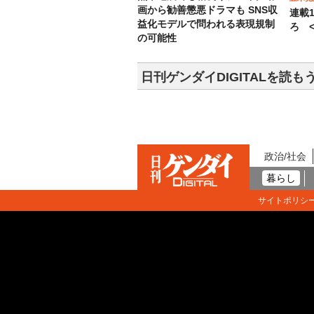
画から勧善懲悪ドラマも SNS収
連載
益化モデルで問われる表現規制
ろ <
の可能性
日刊ゲンダイDIGITALを読も
政治/社会
暮らし
サイトポリシ