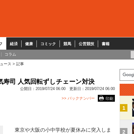
フ
経済
健康
コミック
競馬
公営競技
書籍
コラム
ュース
記事
気寿司 人気回転ずしチェーン対決
公開日：
2019/07/24 06:00
更新日：
2019/07/24 06:00
>> バックナンバー
印刷
1
東京や大阪の小中学校が夏休みに突入しま
2