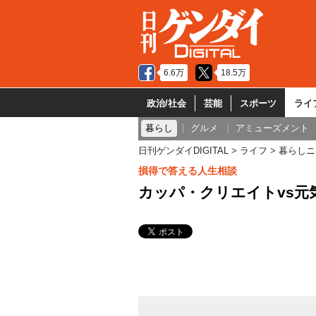
6.6万
18.5万
政治/社会
芸能
スポーツ
ライ
暮らし
グルメ
アミューズメント
日刊ゲンダイDIGITAL
ライフ
暮らしニ
損得で答える人生相談
カッパ・クリエイトvs元