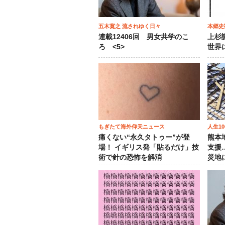
五木寛之 流されゆく日々
本郷史
連載12406回 男女共学のこ
上杉
ろ <5>
世界
もぎたて海外仰天ニュース
人生1
痛くない“永久タトゥー”が登
熊本
場！ イギリス発「貼るだけ」技
支援
術で針の恐怖を解消
災地