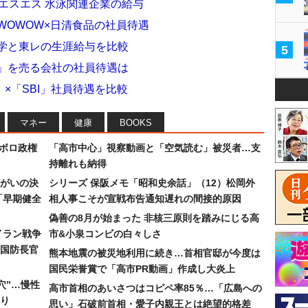
イエスエス 水泳関連企業の給与
WOWOW×日清食品の社員待遇
化学と東レの生涯給与を比較
5
乳」を売る会社の社員待遇は
×「SBI」社員待遇を比較
マネー
健康
BOOKS
なボロ政権
「高市中心」視察動画と「空気読む」被災者…支
持離れも納得
まがいの決
シリーズ 保阪メモ「昭和史余話」（12）松岡外
「早期健全
相人事こそが宣戦布告通知遅れの間接的原因
偽善の8月が始まった 非核三原則を踏みにじる高
イラン戦争
市&小泉コンビの白々しさ
国防長官
熊本地震の被災地利用に続き…首相官邸が今度は
国民栄誉賞で「高市PR動画」作成し大炎上
穴”…慢性
高市首相のあいさつはコピペ率85％…「広島への
り
思い」石破前首相・愛子内親王とは絶望的格差