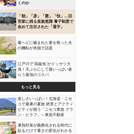
くのか
「朝」「彦」「憲」「恒」…旧
宮家に残る皇族意識 養子制度で
改めて注目された「通字」
毒ヘビに噛まれた妻を救った夫
の機転が米国で話題
江戸川で“高級魚”がドッサリ大
漁！天ぷらにして腹いっぱい食
らう最強のコスパ
もっと見る
楽しさいっぱい！北海道・ニセ
コで避暑の夏旅 絶景とアクティ
ビティが揃う「ニセコ東急 グラ
ン・ヒラフ」～東急不動産
暑熱対策が義務化される時代に
貼るだけで暑さの変化がわかる