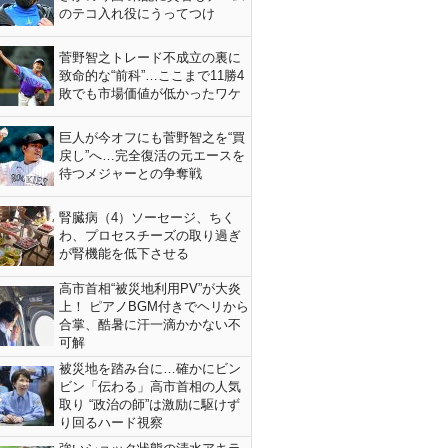
のテコ入れ役にうってつけ
菅野智之トレード不成立の裏に
致命的な“前科”…ここまで11勝4
敗でも市場価値が低かったワケ
巨人が今オフにも菅野智之を“買
戻し”へ…完全復活の元エースを
待つメジャーとの争奪戦
腎臓病（4）ソーセージ、ちく
わ、プロセスチーズの取り過ぎ
が腎機能を低下させる
高市首相“被災地利用PV”が大炎
上！ ピアノBGM付きでヘリから
合掌、酷暑に汗一滴かかない不
可解
被災地を踏み台に…確かにビン
ビン「伝わる」高市首相の人気
取り “政治の師”は激励に駆けず
り回るハード視察