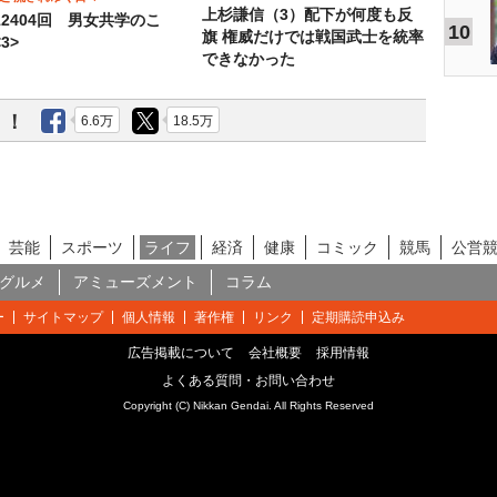
上杉謙信（3）配下が何度も反
12404回 男女共学のこ
10
旗 権威だけでは戦国武士を統率
3>
できなかった
う！
6.6万
18.5万
芸能
スポーツ
ライフ
経済
健康
コミック
競馬
公営
グルメ
アミューズメント
コラム
ー
サイトマップ
個人情報
著作権
リンク
定期購読申込み
広告掲載について
会社概要
採用情報
よくある質問・お問い合わせ
Copyright (C) Nikkan Gendai. All Rights Reserved