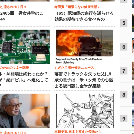
之 流されゆく日々
鎌田實「頑張らない健康生活」
12405回 男女共学のこ
（65）認知症の進行を遅らせる
4>
効果の期待できる食べもの
5
6
のためのマネー講座
もぎたて海外仰天ニュース
7
体・AI相場は終わったか？
落雷でトラックを失った父に9
が「納戸ビル」へ進化して
歳の息子は…米ユタ州での心温
？
まる後日談に全米が感動
8
9
本郷史観 日本を変えた傑物たち
之 流されゆく日々