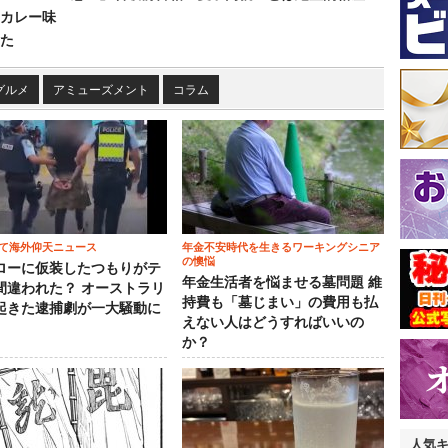
カレー味
た
グルメ
アミューズメント
コラム
て海外仰天ニュース
年金不安時代を生きるワーキングシニア
の懊悩
ローに仮装したつもりがテ
年金生活者を悩ませる墓問題 維
間違われた？ オーストラリ
持費も「墓じまい」の費用も払
起きた逮捕劇が一大騒動に
えない人はどうすればいいの
か？
人気