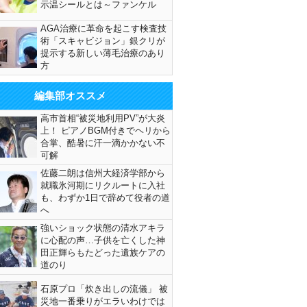
示温シールとは～ファンケル
AGA治療に革命を起こす検査技
術「スキャビジョン」銀クリが
提示する新しい薄毛治療のあり
方
編集部オススメ
高市首相“被災地利用PV”が大炎
上！ ピアノBGM付きでヘリから
合掌、酷暑に汗一滴かかない不
可解
佐藤二朗は信州大経済学部から
就職氷河期にリクルートに入社
も、わずか1日で辞めて役者の道
へ
強いショック状態の清水アキラ
に心配の声…子供を亡くした神
田正輝らもたどった遺族ケアの
道のり
石原プロ「炊き出しの流儀」 被
災地一番乗りがエラいわけでは