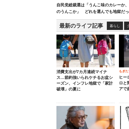
自民党総裁選は「うんこ味のカレーか、
のうんこか」 どれを選んでも地獄だっ
最新のライフ記事
暮らし
もぎた
消費支出が7カ月連続マイナ
ヒー
ス…節約強いられケチるお盆シ
ロと
ーズン、インフレ地獄で「家計
アで
破壊」の夏に