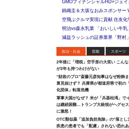
GMOフィナンシャルHD×ジェ
錦織圭＆大坂なおみスポンサー 
空飛ぶクルマ実現に貢献 住友
明治vs森永乳業 「おいしい牛
減益ラッシュの証券業界「野村」
政治・社会
芸能
スポーツ
2年後に「増税」空手形の大笑い こん
が2年も持つわけがない
“財政のプロ”斎藤元彦知事はなぜ粉飾
算見抜けず？ 兵庫県が都道府県で初の
化団体」転落危機
軍事大国がなぜ？ 米が「兵器枯渇」で
は継続困難…トランプ大統領がヘグセス
に激怒！
OTC類似薬「追加負担免除」の“落とし
疾患の患者でも「配慮」されない恐れあ