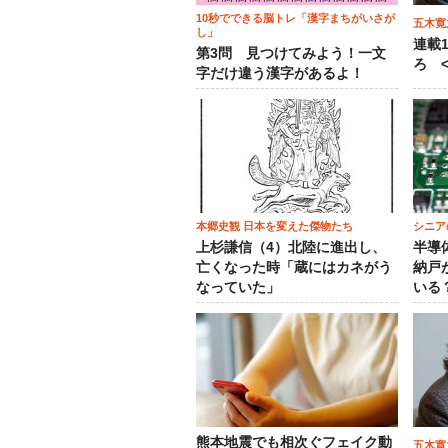
10秒でできる脳トレ「漢字まちがいさが
五木寛
し」
連載
第3問 見つけてみよう！一文
ろ <
字だけ違う漢字があるよ！
本郷史観 日本を変えた傑物たち
シニア
上杉謙信（4）北陸に進出し、
半導
亡くなった時「蔵にはカネがう
納戸
なっていた」
いる
熊本地震でも相次ぐフェイク動
五木寛