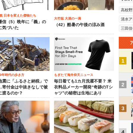
高校野
観 日本を変えた傑物たち
大竹聡 大酒の一滴
清水ア
謙信（5）晩年に「義」の
（42）酷暑の午後の涼み酒
に気づいた
三田佳
1
00年時代の歩き方
もぎたて海外仰天ニュース
地震に「ふるさと納税」で
毎日着ても1カ月洗濯不要？ 米
2
…寄付金は中抜きなしで被
衣料品メーカー開発“奇跡のTシ
に渡るのか？
ャツ”の秘密は生地にあり
3
4