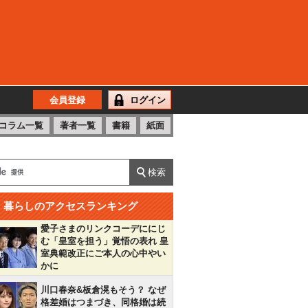
会員登録
ログイン
コラム一覧
著者一覧
書籍
紙面
暮らしのアクセスランキング
愛子さまのリンクコーデににじ
む「皇室を担う」覚悟の表れ 皇
室典範改正にご本人の心中やい
かに
川口春奈&板倉滉もそう？ なぜ
格差婚はつまづき、同格婚は続