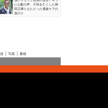
強いショック状態の清水アキラ
に心配の声…子供を亡くした神
田正輝らもたどった遺族ケアの
道のり
競技
写真
書籍