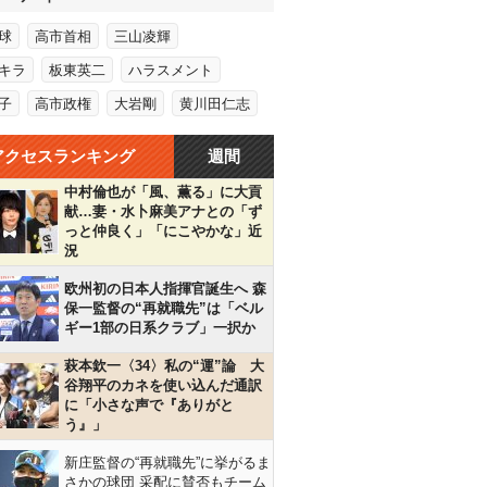
球
高市首相
三山凌輝
キラ
板東英二
ハラスメント
子
高市政権
大岩剛
黄川田仁志
アクセスランキング
週間
中村倫也が「風、薫る」に大貢
献…妻・水卜麻美アナとの「ず
っと仲良く」「にこやかな」近
況
欧州初の日本人指揮官誕生へ 森
保一監督の“再就職先”は「ベル
ギー1部の日系クラブ」一択か
萩本欽一〈34〉私の“運”論 大
谷翔平のカネを使い込んだ通訳
に「小さな声で『ありがと
う』」
新庄監督の“再就職先”に挙がるま
さかの球団 采配に賛否もチーム