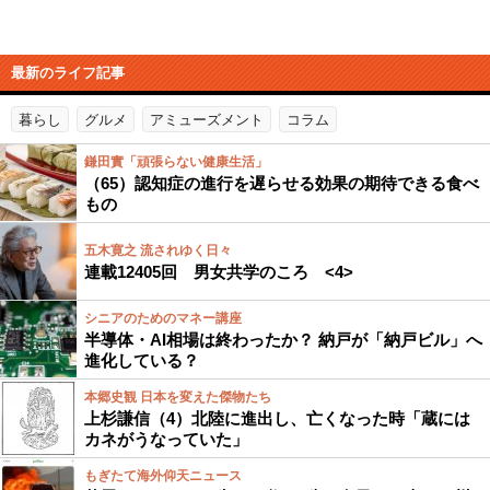
最新のライフ記事
暮らし
グルメ
アミューズメント
コラム
鎌田實「頑張らない健康生活」
（65）認知症の進行を遅らせる効果の期待できる食べ
もの
五木寛之 流されゆく日々
連載12405回 男女共学のころ <4>
シニアのためのマネー講座
半導体・AI相場は終わったか？ 納戸が「納戸ビル」へ
進化している？
本郷史観 日本を変えた傑物たち
上杉謙信（4）北陸に進出し、亡くなった時「蔵には
カネがうなっていた」
もぎたて海外仰天ニュース