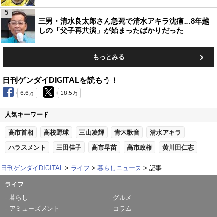
5
三男・清水良太郎さん急死で清水アキラ沈痛…8年越
しの「父子再共演」が始まったばかりだった
もっとみる
日刊ゲンダイDIGITALを読もう！
6.6万
18.5万
人気キーワード
高市首相
高校野球
三山凌輝
青木歌音
清水アキラ
ハラスメント
三田佳子
高市早苗
高市政権
黄川田仁志
日刊ゲンダイDIGITAL
ライフ
暮らしニュース
記事
ライフ
暮らし
グルメ
アミューズメント
コラム