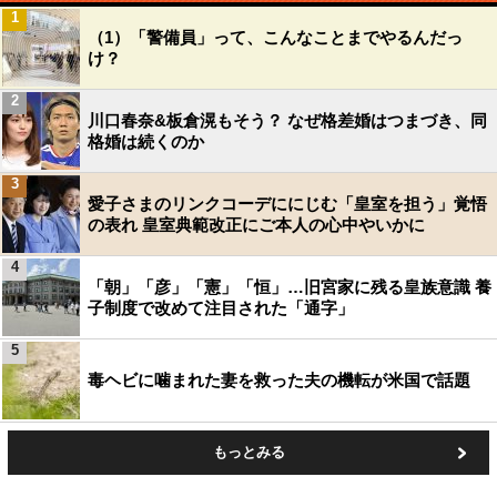
1
（1）「警備員」って、こんなことまでやるんだっ
け？
2
川口春奈&板倉滉もそう？ なぜ格差婚はつまづき、同
格婚は続くのか
3
愛子さまのリンクコーデににじむ「皇室を担う」覚悟
の表れ 皇室典範改正にご本人の心中やいかに
4
「朝」「彦」「憲」「恒」…旧宮家に残る皇族意識 養
子制度で改めて注目された「通字」
5
毒ヘビに噛まれた妻を救った夫の機転が米国で話題
もっとみる