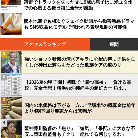
落雷でトラックを失った父に9歳の息子は…米ユタ州
での心温まる後日談に全米が感動
熊本地震でも相次ぐフェイク動画から勧善懲悪ドラマ
も SNS収益化モデルで問われる表現規制の可能性
アクセスランキング
週間
1
強いショック状態の清水アキラに心配の声…子供を亡
くした神田正輝らもたどった遺族ケアの道のり
2
【2026夏の甲子園】初戦で「勝つ高校」「負ける高
校」完全予想！横浜vs沖縄尚学の超好カードは…
3
国内の米価格は下がる一方…“早場米”の概算金は前年
より4割下回り農家からは悲鳴が
4
阪神藤川監督の「焦り」「短気」「采配」に大きな不
安…岡田前監督もチクリ「崩れてる感じするわ」