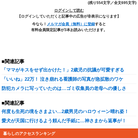
(残り554文字／全文695文字)
ログインして読む
【ログインしていただくと記事中の広告が非表示になります】
今なら！
メルマガ会員（無料）に登録
すると
有料会員限定記事が3本お読みいただけます。
■関連記事
「ママがキスをせず出かけた！」2歳児の抗議が可愛すぎる
「いいね」22万！ 泣き崩れる看護師の写真が急拡散のワケ
防犯カメラに写っていたのは…ゴミ収集員の老母への優しさ
■関連記事
何度も生死の境をさまよい…2歳男児のハロウィーン晴れ姿！
愛犬が天国に行けるよう頼んだ手紙に…神さまから返事が！
暮らしのアクセスランキング