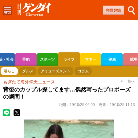
治・社会
芸能
スポーツ
ライフ
マネー
健康
競馬
ボートレース
競輪
オートレース
暮らし
グルメ
アミューズメント
コラム
> 一覧へ
もぎたて海外仰天ニュース
背後のカップル探してます…偶然写ったプロポーズ
の瞬間！
公開：
19/10/25 06:00
更新：
19/10/25 11:13