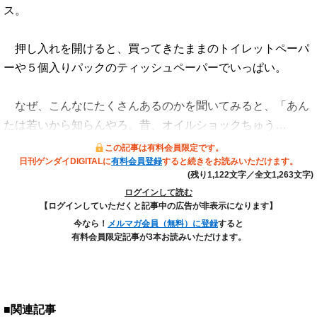
ス。
押し入れを開けると、買ってきたままのトイレットペーパ
ーや５個入りパックのティッシュペーパーでいっぱい。
なぜ、こんなにたくさんあるのかを聞いてみると、「あん
たは若いから知らんやろ。昔、オイルショックちゅう…
この記事は有料会員限定です。
日刊ゲンダイDIGITALに
有料会員登録
すると続きをお読みいただけます。
(残り1,122文字／全文1,263文字)
ログインして読む
【ログインしていただくと記事中の広告が非表示になります】
今なら！
メルマガ会員（無料）に登録
すると
有料会員限定記事が3本お読みいただけます。
■関連記事