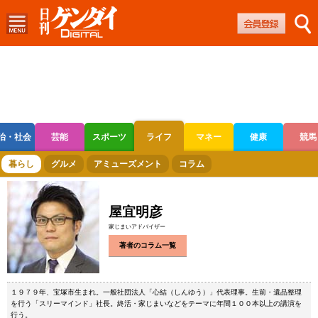
治・社会
芸能
スポーツ
ライフ
マネー
健康
競馬
ボートレース
競輪
オートレース
暮らし
グルメ
アミューズメント
コラム
屋宜明彦
家じまいアドバイザー
著者のコラム一覧
１９７９年、宝塚市生まれ。一般社団法人「心結（しんゆう）」代表理事。生前・遺品整理
を行う「スリーマインド」社長。終活・家じまいなどをテーマに年間１００本以上の講演を
行う。