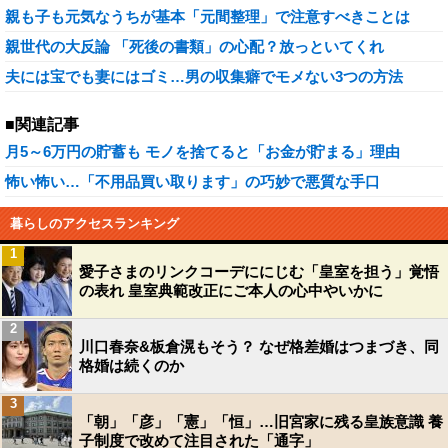
親も子も元気なうちが基本「元間整理」で注意すべきことは
親世代の大反論 「死後の書類」の心配？放っといてくれ
夫には宝でも妻にはゴミ…男の収集癖でモメない3つの方法
■関連記事
月5～6万円の貯蓄も モノを捨てると「お金が貯まる」理由
怖い怖い…「不用品買い取ります」の巧妙で悪質な手口
暮らしのアクセスランキング
1
愛子さまのリンクコーデににじむ「皇室を担う」覚悟
の表れ 皇室典範改正にご本人の心中やいかに
2
川口春奈&板倉滉もそう？ なぜ格差婚はつまづき、同
格婚は続くのか
3
「朝」「彦」「憲」「恒」…旧宮家に残る皇族意識 養
子制度で改めて注目された「通字」