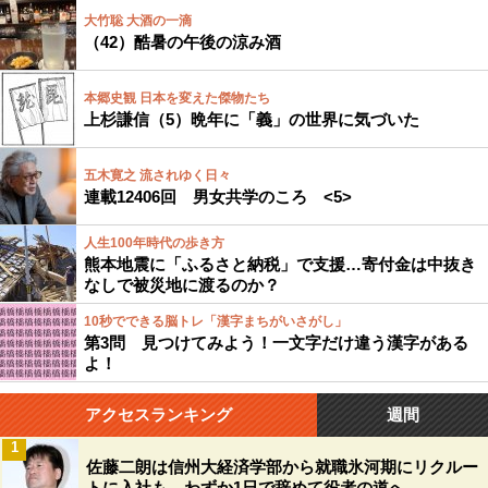
大竹聡 大酒の一滴
（42）酷暑の午後の涼み酒
本郷史観 日本を変えた傑物たち
上杉謙信（5）晩年に「義」の世界に気づいた
五木寛之 流されゆく日々
連載12406回 男女共学のころ <5>
人生100年時代の歩き方
熊本地震に「ふるさと納税」で支援…寄付金は中抜き
なしで被災地に渡るのか？
10秒でできる脳トレ「漢字まちがいさがし」
第3問 見つけてみよう！一文字だけ違う漢字がある
よ！
アクセスランキング
週間
1
佐藤二朗は信州大経済学部から就職氷河期にリクルー
トに入社も、わずか1日で辞めて役者の道へ