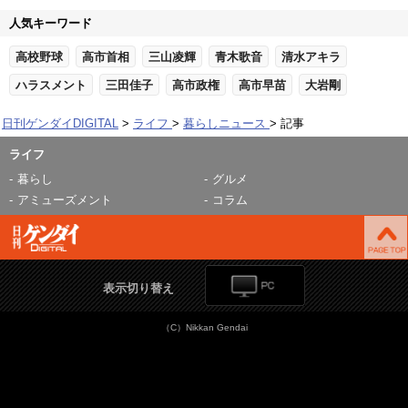
人気キーワード
高校野球
高市首相
三山凌輝
青木歌音
清水アキラ
ハラスメント
三田佳子
高市政権
高市早苗
大岩剛
日刊ゲンダイDIGITAL
ライフ
暮らしニュース
記事
ライフ
暮らし
グルメ
アミューズメント
コラム
表示切り替え
（C）Nikkan Gendai