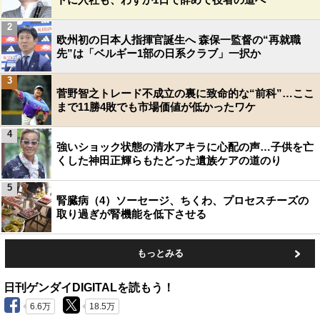
2
欧州初の日本人指揮官誕生へ 森保一監督の“再就職
先”は「ベルギー1部の日系クラブ」一択か
3
菅野智之トレード不成立の裏に致命的な“前科”…ここ
まで11勝4敗でも市場価値が低かったワケ
4
強いショック状態の清水アキラに心配の声…子供を亡
くした神田正輝らもたどった遺族ケアの道のり
5
腎臓病（4）ソーセージ、ちくわ、プロセスチーズの
取り過ぎが腎機能を低下させる
もっとみる
日刊ゲンダイDIGITALを読もう！
6.6万
18.5万