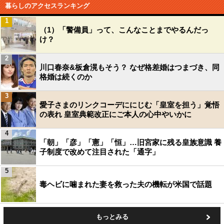
暮らしのアクセスランキング
1
（1）「警備員」って、こんなことまでやるんだっ
け？
2
川口春奈&板倉滉もそう？ なぜ格差婚はつまづき、同
格婚は続くのか
3
愛子さまのリンクコーデににじむ「皇室を担う」覚悟
の表れ 皇室典範改正にご本人の心中やいかに
4
「朝」「彦」「憲」「恒」…旧宮家に残る皇族意識 養
子制度で改めて注目された「通字」
5
毒ヘビに噛まれた妻を救った夫の機転が米国で話題
もっとみる