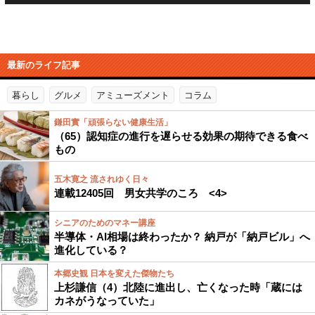
最新のライフ記事
暮らし
グルメ
アミューズメント
コラム
鎌田實「頑張らない健康生活」
（65）認知症の進行を遅らせる効果の期待できる食べ
もの
五木寛之 流されゆく日々
連載12405回 男女共学のころ <4>
シニアのためのマネー講座
半導体・AI相場は終わったか？ 納戸が「納戸ビル」へ
進化している？
本郷史観 日本を変えた傑物たち
上杉謙信（4）北陸に進出し、亡くなった時「蔵には
カネがうなっていた」