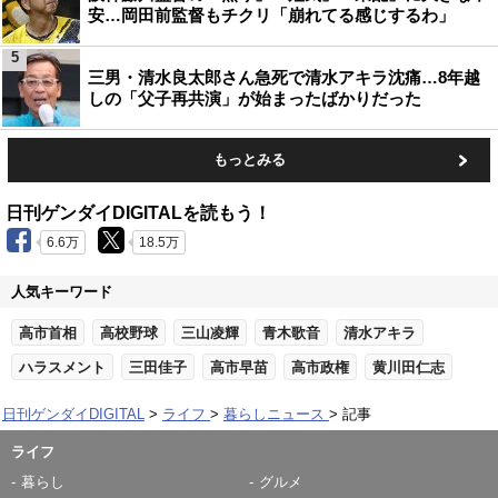
安…岡田前監督もチクリ「崩れてる感じするわ」
5
三男・清水良太郎さん急死で清水アキラ沈痛…8年越
しの「父子再共演」が始まったばかりだった
もっとみる
日刊ゲンダイDIGITALを読もう！
6.6万
18.5万
人気キーワード
高市首相
高校野球
三山凌輝
青木歌音
清水アキラ
ハラスメント
三田佳子
高市早苗
高市政権
黄川田仁志
日刊ゲンダイDIGITAL
ライフ
暮らしニュース
記事
ライフ
暮らし
グルメ