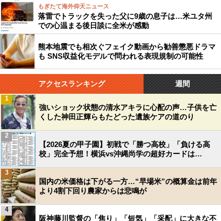
もぎたて海外仰天ニュース
落雷でトラックを失った父に9歳の息子は…米ユタ州
での心温まる後日談に全米が感動
熊本地震でも相次ぐフェイク動画から勧善懲悪ドラマ
も SNS収益化モデルで問われる表現規制の可能性
アクセスランキング
週間
1
強いショック状態の清水アキラに心配の声…子供を亡
くした神田正輝らもたどった遺族ケアの道のり
2
【2026夏の甲子園】初戦で「勝つ高校」「負ける高
校」完全予想！横浜vs沖縄尚学の超好カードは…
3
国内の米価格は下がる一方…“早場米”の概算金は前年
より4割下回り農家からは悲鳴が
4
阪神藤川監督の「焦り」「短気」「采配」に大きな不