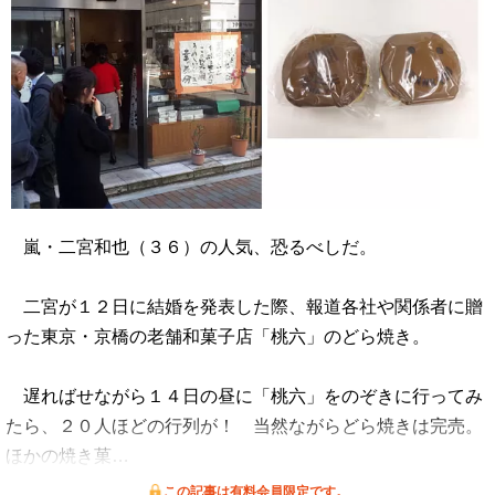
嵐・二宮和也（３６）の人気、恐るべしだ。
二宮が１２日に結婚を発表した際、報道各社や関係者に贈
った東京・京橋の老舗和菓子店「桃六」のどら焼き。
遅ればせながら１４日の昼に「桃六」をのぞきに行ってみ
たら、２０人ほどの行列が！ 当然ながらどら焼きは完売。
ほかの焼き菓…
この記事は有料会員限定です。