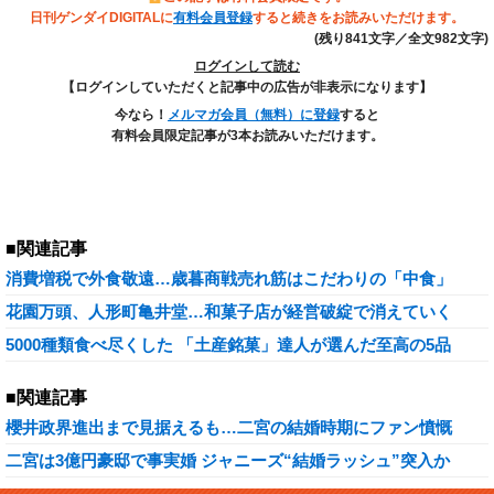
日刊ゲンダイDIGITALに
有料会員登録
すると続きをお読みいただけます。
(残り841文字／全文982文字)
ログインして読む
【ログインしていただくと記事中の広告が非表示になります】
今なら！
メルマガ会員（無料）に登録
すると
有料会員限定記事が3本お読みいただけます。
■関連記事
消費増税で外食敬遠…歳暮商戦売れ筋はこだわりの「中食」
花園万頭、人形町亀井堂…和菓子店が経営破綻で消えていく
5000種類食べ尽くした 「土産銘菓」達人が選んだ至高の5品
■関連記事
櫻井政界進出まで見据えるも…二宮の結婚時期にファン憤慨
二宮は3億円豪邸で事実婚 ジャニーズ“結婚ラッシュ”突入か