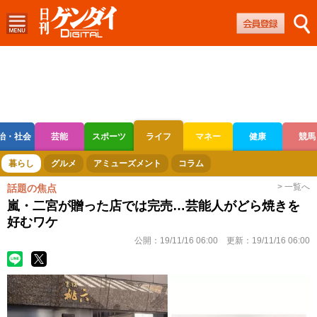
治・社会
芸能
スポーツ
ライフ
マネー
健康
競馬
ボートレース
競輪
オートレース
暮らし
グルメ
アミューズメント
コラム
> 一覧へ
話題の焦点
嵐・二宮が贈った店では完売…芸能人がどら焼きを
好むワケ
公開：
19/11/16 06:00
更新：
19/11/16 06:00