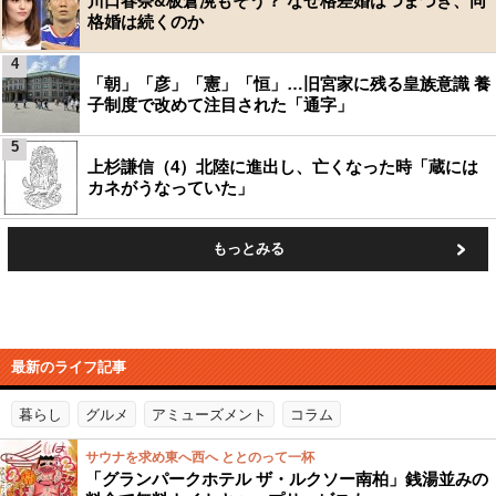
川口春奈&板倉滉もそう？ なぜ格差婚はつまづき、同
格婚は続くのか
4
「朝」「彦」「憲」「恒」…旧宮家に残る皇族意識 養
子制度で改めて注目された「通字」
5
上杉謙信（4）北陸に進出し、亡くなった時「蔵には
カネがうなっていた」
もっとみる
最新のライフ記事
暮らし
グルメ
アミューズメント
コラム
サウナを求め東へ西へ ととのって一杯
「グランパークホテル ザ・ルクソー南柏」銭湯並みの