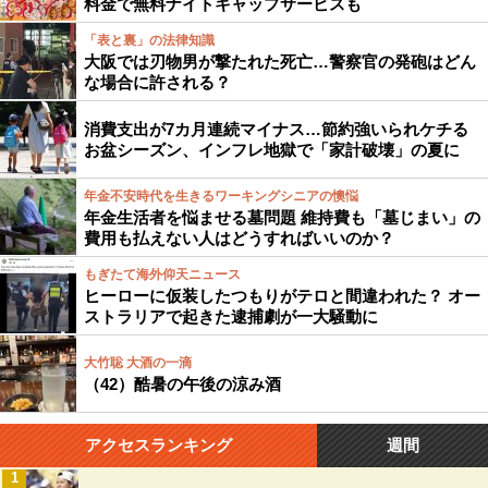
料金で無料ナイトキャップサービスも
「表と裏」の法律知識
大阪では刃物男が撃たれた死亡…警察官の発砲はどん
な場合に許される？
消費支出が7カ月連続マイナス…節約強いられケチる
お盆シーズン、インフレ地獄で「家計破壊」の夏に
年金不安時代を生きるワーキングシニアの懊悩
年金生活者を悩ませる墓問題 維持費も「墓じまい」の
費用も払えない人はどうすればいいのか？
もぎたて海外仰天ニュース
ヒーローに仮装したつもりがテロと間違われた？ オー
ストラリアで起きた逮捕劇が一大騒動に
大竹聡 大酒の一滴
（42）酷暑の午後の涼み酒
アクセスランキング
週間
1