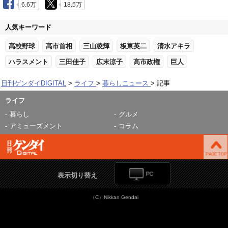
6.6万
18.5万
人気キーワード
高校野球
高市首相
三山凌輝
板東英二
清水アキラ
ハラスメント
三田佳子
広末涼子
高市政権
巨人
日刊ゲンダイDIGITAL
ライフ
暮らしニュース
記事
ライフ
暮らし
グルメ
アミューズメント
コラム
表示切り替え
（C）Nikkan Gendai