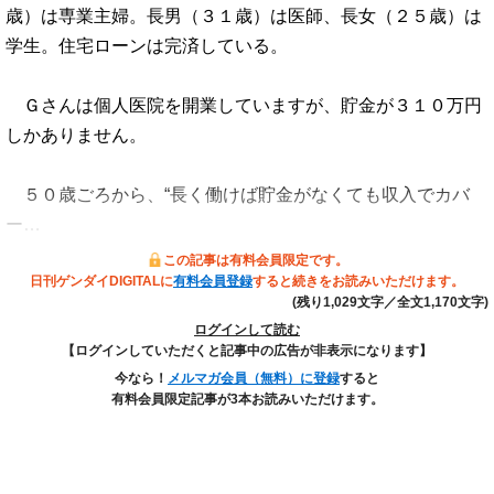
歳）は専業主婦。長男（３１歳）は医師、長女（２５歳）は
学生。住宅ローンは完済している。
Ｇさんは個人医院を開業していますが、貯金が３１０万円
しかありません。
５０歳ごろから、“長く働けば貯金がなくても収入でカバ
ー…
この記事は有料会員限定です。
日刊ゲンダイDIGITALに
有料会員登録
すると続きをお読みいただけます。
(残り1,029文字／全文1,170文字)
ログインして読む
【ログインしていただくと記事中の広告が非表示になります】
今なら！
メルマガ会員（無料）に登録
すると
有料会員限定記事が3本お読みいただけます。