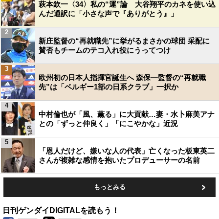
萩本欽一〈34〉私の“運”論 大谷翔平のカネを使い込
んだ通訳に「小さな声で『ありがとう』」
2
新庄監督の“再就職先”に挙がるまさかの球団 采配に
賛否もチームのテコ入れ役にうってつけ
3
欧州初の日本人指揮官誕生へ 森保一監督の“再就職
先”は「ベルギー1部の日系クラブ」一択か
4
中村倫也が「風、薫る」に大貢献…妻・水卜麻美アナ
との「ずっと仲良く」「にこやかな」近況
5
「恩人だけど、嫌いな人の代表」亡くなった板東英二
さんが複雑な感情を抱いたプロデューサーの名前
もっとみる
日刊ゲンダイDIGITALを読もう！