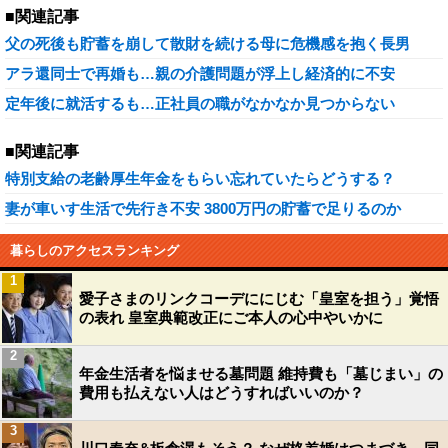
■関連記事
父の死後も貯蓄を崩して散財を続ける母に危機感を抱く長男
アラ還同士で再婚も…親の介護問題が浮上し経済的に不安
定年後に就活するも…正社員の職がなかなか見つからない
■関連記事
特別支給の老齢厚生年金をもらい忘れていたらどうする？
妻が車いす生活で先行き不安 3800万円の貯蓄で足りるのか
暮らしのアクセスランキング
1
愛子さまのリンクコーデににじむ「皇室を担う」覚悟
の表れ 皇室典範改正にご本人の心中やいかに
2
年金生活者を悩ませる墓問題 維持費も「墓じまい」の
費用も払えない人はどうすればいいのか？
3