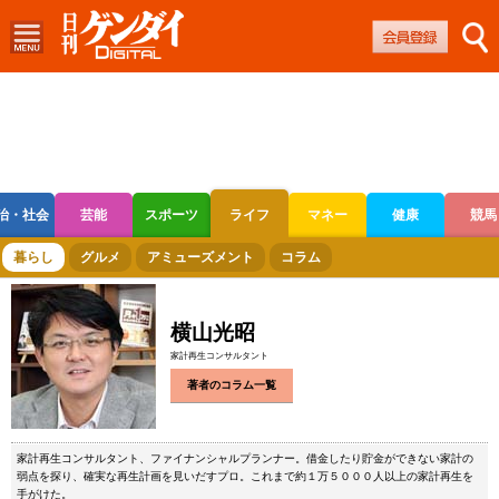
治・社会
芸能
スポーツ
ライフ
マネー
健康
競馬
ボートレース
競輪
オートレース
暮らし
グルメ
アミューズメント
コラム
横山光昭
家計再生コンサルタント
著者のコラム一覧
家計再生コンサルタント、ファイナンシャルプランナー。借金したり貯金ができない家計の
弱点を探り、確実な再生計画を見いだすプロ。これまで約１万５０００人以上の家計再生を
手がけた。