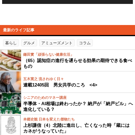
最新のライフ記事
暮らし
グルメ
アミューズメント
コラム
鎌田實「頑張らない健康生活」
（65）認知症の進行を遅らせる効果の期待できる食べ
もの
五木寛之 流されゆく日々
連載12405回 男女共学のころ <4>
シニアのためのマネー講座
半導体・AI相場は終わったか？ 納戸が「納戸ビル」へ
進化している？
本郷史観 日本を変えた傑物たち
上杉謙信（4）北陸に進出し、亡くなった時「蔵には
カネがうなっていた」