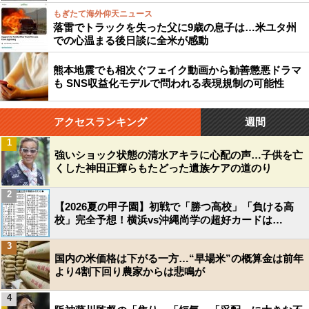
もぎたて海外仰天ニュース
落雷でトラックを失った父に9歳の息子は…米ユタ州
での心温まる後日談に全米が感動
熊本地震でも相次ぐフェイク動画から勧善懲悪ドラマ
も SNS収益化モデルで問われる表現規制の可能性
アクセスランキング
週間
1
強いショック状態の清水アキラに心配の声…子供を亡
くした神田正輝らもたどった遺族ケアの道のり
2
【2026夏の甲子園】初戦で「勝つ高校」「負ける高
校」完全予想！横浜vs沖縄尚学の超好カードは…
3
国内の米価格は下がる一方…“早場米”の概算金は前年
より4割下回り農家からは悲鳴が
4