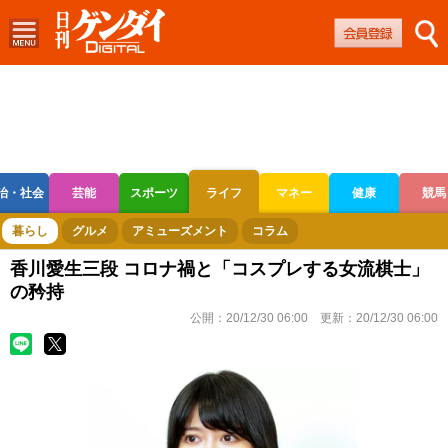
治・社会
芸能
スポーツ
ライフ
マネー
健康
競馬
ボートレース
競輪
オートレース
暮らし
グルメ
アミューズメント
コラム
香川愛生三段 コロナ禍と「コスプレする女流棋士」
の矜持
公開：
20/12/30 06:00
更新：
20/12/30 06:00