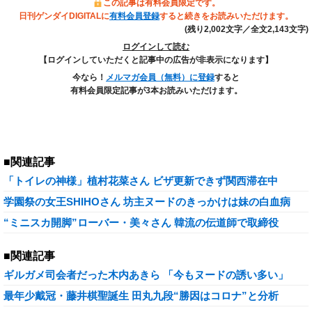
この記事は有料会員限定です。
日刊ゲンダイDIGITALに
有料会員登録
すると続きをお読みいただけます。
(残り2,002文字／全文2,143文字)
ログインして読む
【ログインしていただくと記事中の広告が非表示になります】
今なら！
メルマガ会員（無料）に登録
すると
有料会員限定記事が3本お読みいただけます。
■関連記事
「トイレの神様」植村花菜さん ビザ更新できず関西滞在中
学園祭の女王SHIHOさん 坊主ヌードのきっかけは妹の白血病
“ミニスカ開脚”ローバー・美々さん 韓流の伝道師で取締役
■関連記事
ギルガメ司会者だった木内あきら 「今もヌードの誘い多い」
最年少戴冠・藤井棋聖誕生 田丸九段“勝因はコロナ”と分析