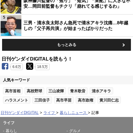
阪神藤川監督の「焦り」「短気」「采配」に大きな不
安…岡田前監督もチクリ「崩れてる感じするわ」
5
三男・清水良太郎さん急死で清水アキラ沈痛…8年越
しの「父子再共演」が始まったばかりだった
もっとみる
日刊ゲンダイDIGITALを読もう！
6.6万
18.5万
人気キーワード
高市首相
高校野球
三山凌輝
青木歌音
清水アキラ
ハラスメント
三田佳子
高市早苗
高市政権
黄川田仁志
日刊ゲンダイDIGITAL
ライフ
暮らしニュース
記事
ライフ
暮らし
グルメ