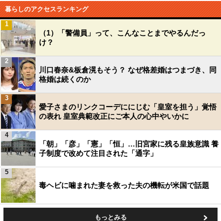
暮らしのアクセスランキング
1
（1）「警備員」って、こんなことまでやるんだっ
け？
2
川口春奈&板倉滉もそう？ なぜ格差婚はつまづき、同
格婚は続くのか
3
愛子さまのリンクコーデににじむ「皇室を担う」覚悟
の表れ 皇室典範改正にご本人の心中やいかに
4
「朝」「彦」「憲」「恒」…旧宮家に残る皇族意識 養
子制度で改めて注目された「通字」
5
毒ヘビに噛まれた妻を救った夫の機転が米国で話題
もっとみる