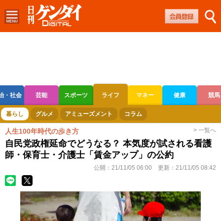
治・社会
芸能
スポーツ
ライフ
マネー
健康
競馬
ボートレース
競輪
オートレース
暮らし
グルメ
アミューズメント
コラム
> 一覧へ
人生100年時代の歩き方
自民党政権延命でどうなる？ 本気度が試される看護
師・保育士・介護士「賃金アップ」の公約
公開：
21/11/05 06:00
更新：
21/11/05 08:42