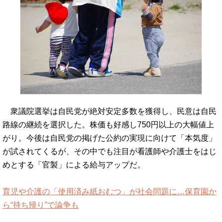
衆議院選挙は自民党が絶対安定多数を獲得し、民意は自民
路線の継続を選択した。株価も好感し750円以上の大幅値上
がり。今後は自民党の掲げた公約の実現に向けて「本気度」
が試されてくるが、その中でも注目が看護師や介護士をはじ
めとする「官製」による給与アップだ。
育児や介護の「使用済み紙おむつ」が社会問題に…保育園か
ら“持ち帰り”で論争も