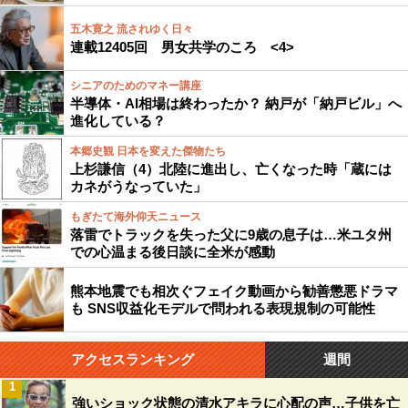
五木寛之 流されゆく日々
連載12405回 男女共学のころ <4>
シニアのためのマネー講座
半導体・AI相場は終わったか？ 納戸が「納戸ビル」へ
進化している？
本郷史観 日本を変えた傑物たち
上杉謙信（4）北陸に進出し、亡くなった時「蔵には
カネがうなっていた」
もぎたて海外仰天ニュース
落雷でトラックを失った父に9歳の息子は…米ユタ州
での心温まる後日談に全米が感動
熊本地震でも相次ぐフェイク動画から勧善懲悪ドラマ
も SNS収益化モデルで問われる表現規制の可能性
アクセスランキング
週間
1
強いショック状態の清水アキラに心配の声…子供を亡