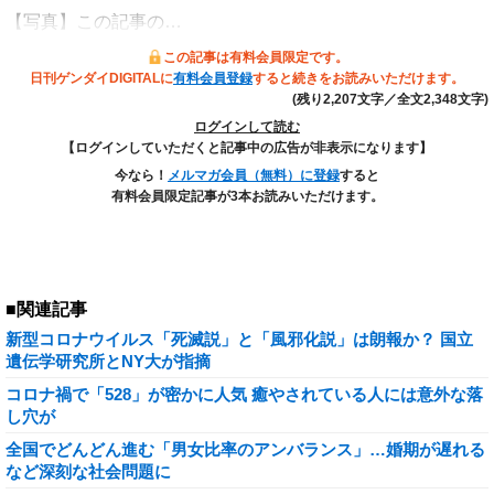
【写真】この記事の…
この記事は有料会員限定です。
日刊ゲンダイDIGITALに
有料会員登録
すると続きをお読みいただけます。
(残り2,207文字／全文2,348文字)
ログインして読む
【ログインしていただくと記事中の広告が非表示になります】
今なら！
メルマガ会員（無料）に登録
すると
有料会員限定記事が3本お読みいただけます。
■関連記事
新型コロナウイルス「死滅説」と「風邪化説」は朗報か？ 国立
遺伝学研究所とNY大が指摘
コロナ禍で「528」が密かに人気 癒やされている人には意外な落
し穴が
全国でどんどん進む「男女比率のアンバランス」…婚期が遅れる
など深刻な社会問題に