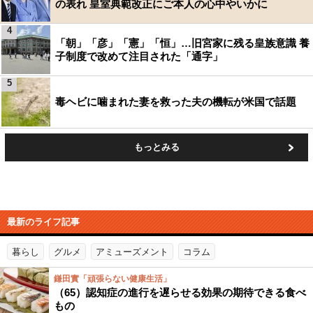
の表れ 皇室典範改正にご本人の心中やいかに
4
「朝」「彦」「憲」「恒」…旧宮家に残る皇族意識 養
子制度で改めて注目された「通字」
5
毒ヘビに噛まれた妻を救った夫の機転が米国で話題
もっとみる
最新のライフ記事
暮らし
グルメ
アミューズメント
コラム
鎌田實「頑張らない健康生活」
（65）認知症の進行を遅らせる効果の期待できる食べ
もの