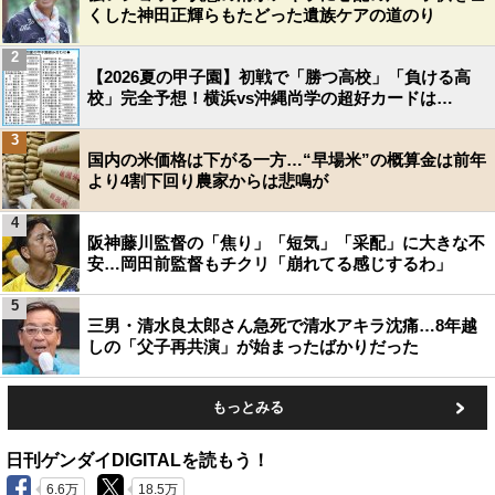
くした神田正輝らもたどった遺族ケアの道のり
2
【2026夏の甲子園】初戦で「勝つ高校」「負ける高
校」完全予想！横浜vs沖縄尚学の超好カードは…
3
国内の米価格は下がる一方…“早場米”の概算金は前年
より4割下回り農家からは悲鳴が
4
阪神藤川監督の「焦り」「短気」「采配」に大きな不
安…岡田前監督もチクリ「崩れてる感じするわ」
5
三男・清水良太郎さん急死で清水アキラ沈痛…8年越
しの「父子再共演」が始まったばかりだった
もっとみる
日刊ゲンダイDIGITALを読もう！
6.6万
18.5万