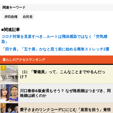
関連キーワード
岸田政権
自民党
■関連記事
コロナ対策を見直すべき…ルートは飛沫感染ではなく「空気感
染」
「四十肩」「五十肩」かなと思う前に始める簡単ストレッチ2選
暮らしのアクセスランキング
1
（1）「警備員」って、こんなことまでやるんだっ
け？
2
川口春奈&板倉滉もそう？ なぜ格差婚はつまづき、同
格婚は続くのか
3
愛子さまのリンクコーデににじむ「皇室を担う」覚悟