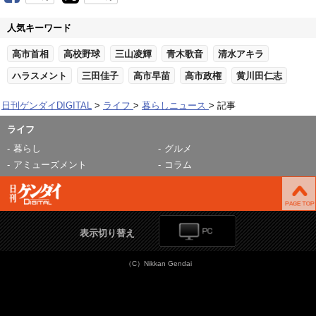
人気キーワード
高市首相
高校野球
三山凌輝
青木歌音
清水アキラ
ハラスメント
三田佳子
高市早苗
高市政権
黄川田仁志
日刊ゲンダイDIGITAL
ライフ
暮らしニュース
記事
ライフ
暮らし
グルメ
アミューズメント
コラム
表示切り替え
（C）Nikkan Gendai