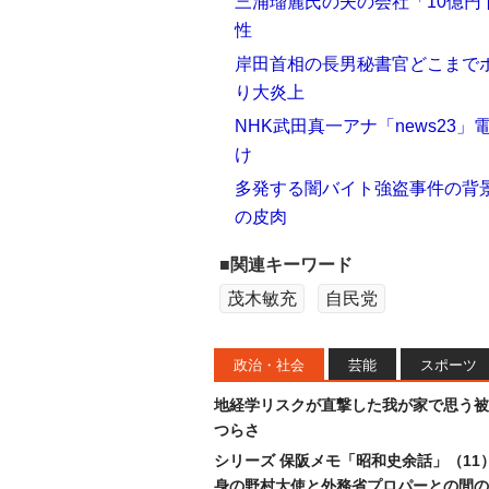
三浦瑠麗氏の夫の会社「10億円
性
岸田首相の長男秘書官どこまでボ
り大炎上
NHK武田真一アナ「news23
け
多発する闇バイト強盗事件の背
の皮肉
■関連キーワード
茂木敏充
自民党
政治・社会
芸能
スポーツ
地経学リスクが直撃した我が家で思う被
つらさ
シリーズ 保阪メモ「昭和史余話」（11
身の野村大使と外務省プロパーとの間の