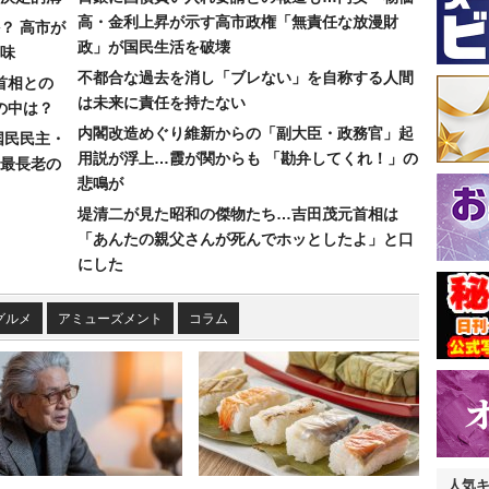
高・金利上昇が示す高市政権「無責任な放漫財
？ 高市が
政」が国民生活を破壊
味
不都合な過去を消し「ブレない」を自称する人間
首相との
は未来に責任を持たない
の中は？
内閣改造めぐり維新からの「副大臣・政務官」起
国民民主・
用説が浮上…霞が関からも 「勘弁してくれ！」の
最長老の
悲鳴が
堤清二が見た昭和の傑物たち…吉田茂元首相は
「あんたの親父さんが死んでホッとしたよ」と口
にした
グルメ
アミューズメント
コラム
人気