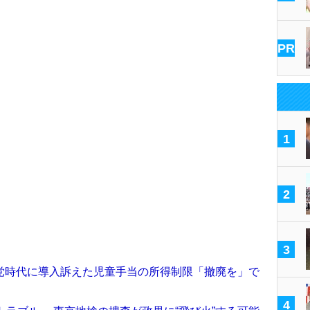
PR
1
2
3
党時代に導入訴えた児童手当の所得制限「撤廃を」で
4