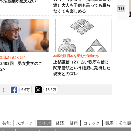
 不法投棄が絶えない
渡）大人も子供も乗っても乗ら
10
なくても楽しめる
本郷史観 日本を変えた傑物たち
之 流されゆく日々
上杉謙信（2）古い秩序を信じ
12403回 男女共学のこ
関東管領という権威に期待した
2>
現実とのズレ
う！
6.6万
18.5万
芸能
スポーツ
ライフ
経済
健康
コミック
競馬
公営