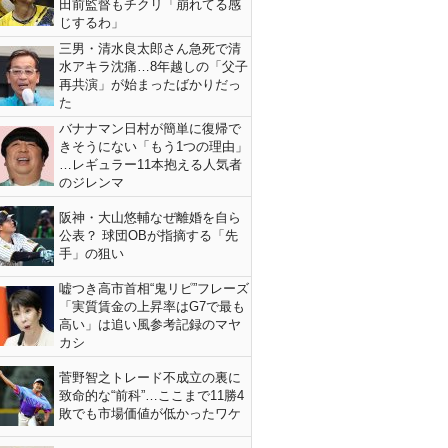
田前監督もチクリ「崩れてる感
じするわ」
三男・清水良太郎さん急死で清
水アキラ沈痛…8年越しの「父子
再共演」が始まったばかりだっ
た
バナナマン日村が簡単に復帰で
きそうにない「もう1つの理由」
…レギュラー11本抱える人気者
のジレンマ
阪神・大山悠輔なぜ離婚を自ら
公表？ 球団OBが指摘する「先
手」の狙い
嘘つき高市首相“鬼リピ”フレーズ
「実質賃金の上昇率はG7で最も
高い」は追い風参考記録のマヤ
カシ
菅野智之トレード不成立の裏に
致命的な“前科”…ここまで11勝4
敗でも市場価値が低かったワケ