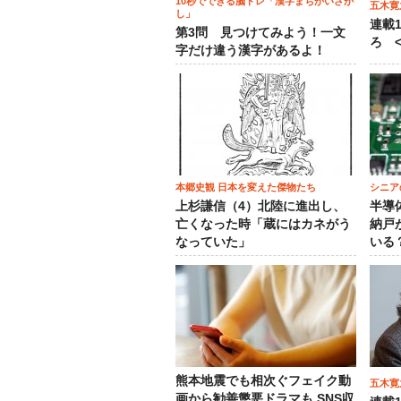
10秒でできる脳トレ「漢字まちがいさが
五木寛
し」
連載
第3問 見つけてみよう！一文
ろ <
字だけ違う漢字があるよ！
本郷史観 日本を変えた傑物たち
シニア
上杉謙信（4）北陸に進出し、
半導
亡くなった時「蔵にはカネがう
納戸
なっていた」
いる
熊本地震でも相次ぐフェイク動
五木寛
画から勧善懲悪ドラマも SNS収