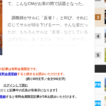
て、こんなCMがお茶の間で話題となった。
3
調教師がサルに「反省！」と叫び、それに
応じてサルが頭を下げるーー。そんな姿だっ
たが、もちろんサルは「反省」などしている
4
はずがない。あくまでも「フリ」「ポーズ」
なのだが、それと同じ姿と言えるのが…
5
の記事は有料会員限定です。
有料会員登録
すると続きをお読みいただけます。
(残り805文字／全文946文字)
PR
ログインして読む
ただくと記事中の広告が非表示になります】
登録
すると有料会員限定記事が3本お読みいただけます。
PR