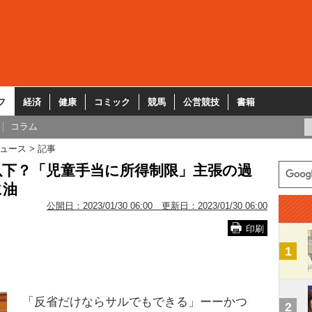
フ
経済
健康
コミック
競馬
公営競技
書籍
コラム
ュース
記事
以下？「児童手当に所得制限」主張の過
に油
公開日：
2023/01/30 06:00
更新日：
2023/01/30 06:00
印刷
1
「反省だけならサルでもできる」ーーかつ
2