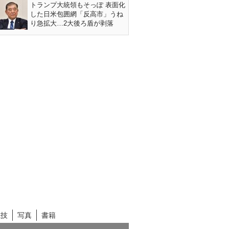
トランプ大統領もそっぽ 表面化
した日米包囲網「反高市」うね
り急拡大…2大後ろ盾が剥落
競技
写真
書籍