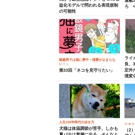
連載
益化モデルで問われる表現規制
ろ <
の可能性
ライ
眼鏡男子は猫に夢中～猫愛が止まらな
良、
い！～
定外
第33回「ネコを見守りたい」
境変
人生100年時代の歩き方
ショッ
犬猫は体温調節が苦手、しかも
（2
夏バテは胃腸に出る…そんなと