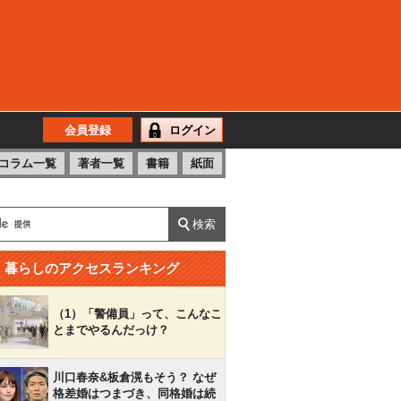
会員登録
ログイン
コラム一覧
著者一覧
書籍
紙面
暮らしのアクセスランキング
（1）「警備員」って、こんなこ
とまでやるんだっけ？
川口春奈&板倉滉もそう？ なぜ
格差婚はつまづき、同格婚は続