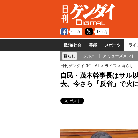
6.6万
18.5万
政治/社会
芸能
スポーツ
ライ
暮らし
グルメ
アミューズメント
日刊ゲンダイDIGITAL
ライフ
暮らしニ
自民・茂木幹事長はサル
去、今さら「反省」で火