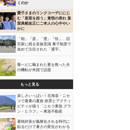
くのか
愛子さまのリンクコーデににじ
む「皇室を担う」覚悟の表れ 皇
室典範改正にご本人の心中やい
かに
「朝」「彦」「憲」「恒」…旧
宮家に残る皇族意識 養子制度で
改めて注目された「通字」
毒ヘビに噛まれた妻を救った夫
の機転が米国で話題
もっと見る
楽しさいっぱい！北海道・ニセ
コで避暑の夏旅 絶景とアクティ
ビティが揃う「ニセコ東急 グラ
ン・ヒラフ」～東急不動産
暑熱対策が義務化される時代に
貼るだけで暑さの変化がわかる