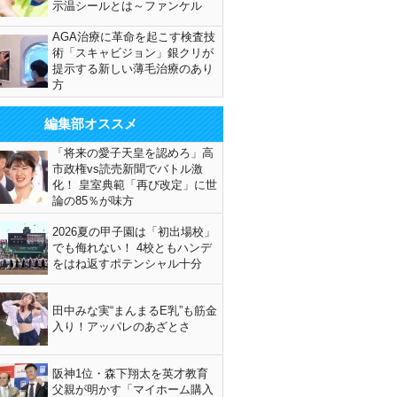
示温シールとは～ファンケル
AGA治療に革命を起こす検査技
術「スキャビジョン」銀クリが
提示する新しい薄毛治療のあり
方
編集部オススメ
「将来の愛子天皇を認めろ」高
市政権vs読売新聞でバトル激
化！ 皇室典範「再び改定」に世
論の85％が味方
2026夏の甲子園は「初出場校」
でも侮れない！ 4校ともハンデ
をはね返すポテンシャル十分
田中みな実“まんまるE乳”も筋金
入り！アッパレのあざとさ
阪神1位・森下翔太を英才教育
父親が明かす「マイホーム購入