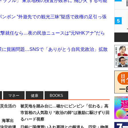
トラブル」 東京地検の捜査が政界に“飛び火”する可能
ンボン “外遊先での観光三昧”疑惑で政権の足引っ張
5
」電撃就任なら…夜の民放ニュースは“元NHKアナ”だら
景に貧困問題…SNSで「ありがとう自民党政治」拡散
マネー
健康
BOOKS
災生活の
被災地を踏み台に…確かにビンビン「伝わる」高
市首相の人気取り “政治の師”は激励に駆けずり回
るハード視察
）海軍出
決定的溝
日銀に国債買い入れ要請との報道も…円安・物価