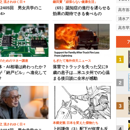
之 流されゆく日々
鎌田實「頑張らない健康生活」
12405回 男女共学のこ
（65）認知症の進行を遅らせる
高市首
4>
効果の期待できる食べもの
清水ア
高市早
1
のためのマネー講座
もぎたて海外仰天ニュース
体・AI相場は終わったか？
落雷でトラックを失った父に9
が「納戸ビル」へ進化して
歳の息子は…米ユタ州での心温
？
まる後日談に全米が感動
2
3
本郷史観 日本を変えた傑物たち
之 流されゆく日々
4
上杉謙信（3）配下が何度も反