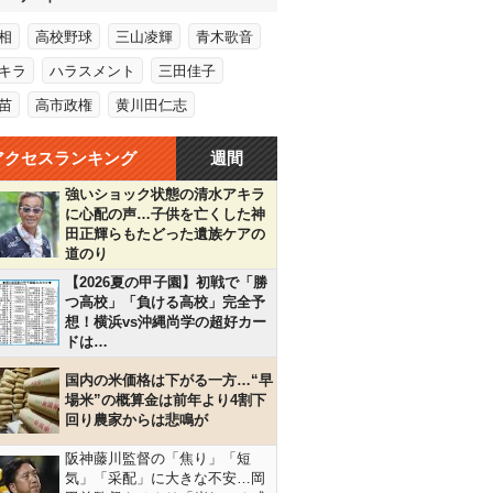
相
高校野球
三山凌輝
青木歌音
キラ
ハラスメント
三田佳子
苗
高市政権
黄川田仁志
アクセスランキング
週間
強いショック状態の清水アキラ
に心配の声…子供を亡くした神
田正輝らもたどった遺族ケアの
道のり
【2026夏の甲子園】初戦で「勝
つ高校」「負ける高校」完全予
想！横浜vs沖縄尚学の超好カー
ドは…
国内の米価格は下がる一方…“早
場米”の概算金は前年より4割下
回り農家からは悲鳴が
阪神藤川監督の「焦り」「短
気」「采配」に大きな不安…岡