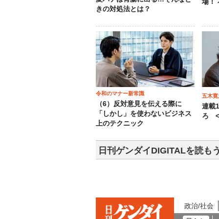
場！
きの対処法とは？
令和のマナー新常識
五木寛
（6）反対意見を伝える際に
連載
「しかし」を使わないビジネス
ろ <
上のテクニック
日刊ゲンダイDIGITALを読も
政治/社会