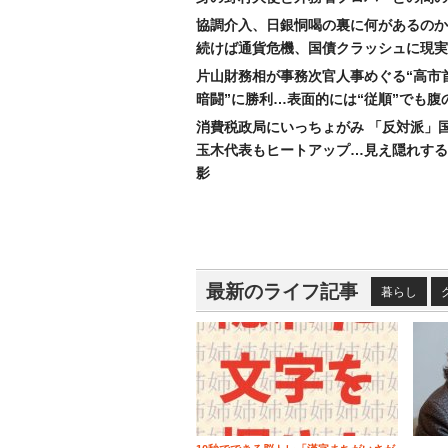
協調介入、日銀恫喝の裏に何があるのか
続けば通貨危機、国債クラッシュに現実
片山財務相が事務次官人事めぐる“高市
暗闘”に勝利…表面的には“従順”でも腹
消費税政局にいっちょがみ 「反対派」
玉木代表もヒートアップ…見え隠れする
影
最新のライフ記事
暮らし