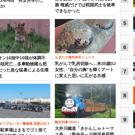
12404回 男女共学のこ
旗 権威だけでは戦国武士を統率
3>
できなかった
5
6
もぎたて海外仰天ニュース
オン16頭中10頭が体調不
乳がんで乳房切除へ…米35歳DJ
3頭死亡…多摩動物園も想
女性、“自分の胸”を輝くアート
だった急な猛暑による住環
7
に変えた思いに広がる共感
化
8
9
観光列車でGO！
ピングセンター警備員 哀愁の日々
大井川鐵道「きかんしゃトーマ
）駐車場はまるでゴミ捨て
ス号」（新金谷～川根温泉笹間