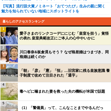
【写真】流行語大賞ノミネート「おてつたび」生みの親に聞く
魅力を知られていない地域にスポットライトを
暮らしのアクセスランキング
1
愛子さまのリンクコーデににじむ「皇室を担う」覚悟
の表れ 皇室典範改正にご本人の心中やいかに
2
川口春奈&板倉滉もそう？ なぜ格差婚はつまづき、同
格婚は続くのか
3
「朝」「彦」「憲」「恒」…旧宮家に残る皇族意識 養
子制度で改めて注目された「通字」
4
毒ヘビに噛まれた妻を救った夫の機転が米国で話題
5
（1）「警備員」って、こんなことまでやるんだっ