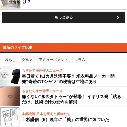
け？
もっとみる
最新のライフ記事
暮らし
グルメ
アミューズメント
コラム
もぎたて海外仰天ニュース
毎日着ても1カ月洗濯不要？ 米衣料品メーカー開
発“奇跡のTシャツ”の秘密は生地にあり
もぎたて海外仰天ニュース
痛くない“永久タトゥー”が登場！ イギリス発「貼る
だけ」技術で針の恐怖を解消
本郷史観 日本を変えた傑物たち
上杉謙信（5）晩年に「義」の世界に気づいた