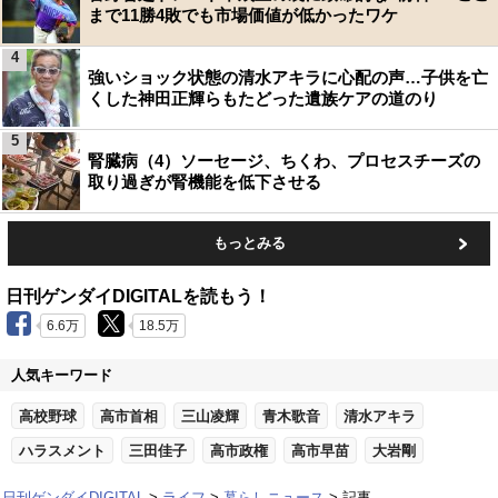
まで11勝4敗でも市場価値が低かったワケ
4
強いショック状態の清水アキラに心配の声…子供を亡
くした神田正輝らもたどった遺族ケアの道のり
5
腎臓病（4）ソーセージ、ちくわ、プロセスチーズの
取り過ぎが腎機能を低下させる
もっとみる
日刊ゲンダイDIGITALを読もう！
6.6万
18.5万
人気キーワード
高校野球
高市首相
三山凌輝
青木歌音
清水アキラ
ハラスメント
三田佳子
高市政権
高市早苗
大岩剛
日刊ゲンダイDIGITAL
ライフ
暮らしニュース
記事