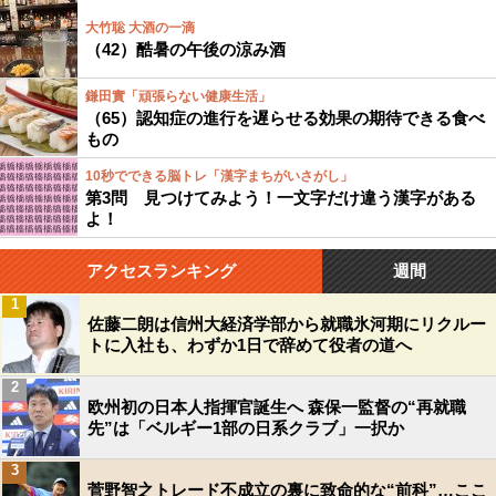
大竹聡 大酒の一滴
（42）酷暑の午後の涼み酒
鎌田實「頑張らない健康生活」
（65）認知症の進行を遅らせる効果の期待できる食べ
もの
10秒でできる脳トレ「漢字まちがいさがし」
第3問 見つけてみよう！一文字だけ違う漢字がある
よ！
アクセスランキング
週間
1
佐藤二朗は信州大経済学部から就職氷河期にリクルー
トに入社も、わずか1日で辞めて役者の道へ
2
欧州初の日本人指揮官誕生へ 森保一監督の“再就職
先”は「ベルギー1部の日系クラブ」一択か
3
菅野智之トレード不成立の裏に致命的な“前科”…ここ