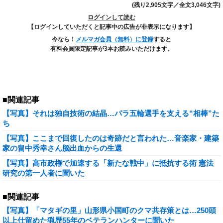
(残り2,905文字／全文3,046文字)
ログインして読む
【ログインしていただくと記事中の広告が非表示になります】
今なら！
メルマガ会員（無料）に登録
すると
有料会員限定記事が3本お読みいただけます。
■関連記事
【写真】それは独自技術の結晶…パラ五輪選手を支える“相棒”た
ち
【写真】ここまで回復したのは奇跡だと言われた…音楽家・建築
家の畠中秀幸さん脳出血からの生還
【写真】高市政権で加速する「新たな戦中」に抵抗する術 憲法
研究の第一人者に聞いた
■関連記事
【写真】「マタギの里」山形県小国町のクマ共存策とは…250頭
以上仕留めた猟歴55年のベテランハンターに聞いた