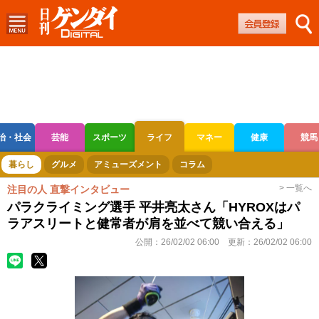
治・社会
芸能
スポーツ
ライフ
マネー
健康
競馬
ボートレース
競輪
オートレース
暮らし
グルメ
アミューズメント
コラム
> 一覧へ
注目の人 直撃インタビュー
パラクライミング選手 平井亮太さん「HYROXはパ
ラアスリートと健常者が肩を並べて競い合える」
公開：
26/02/02 06:00
更新：
26/02/02 06:00