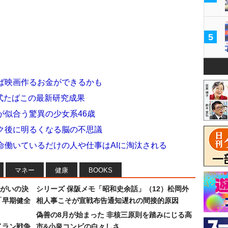
5
ば映画作るお金ができるかも
式たばこの最新研究成果
が似合う驚異の少女系46歳
ク後に明るくなる脳の不思議
命働いているだけの人や仕事はAIに淘汰される
マネー
健康
BOOKS
まがいの決
シリーズ 保阪メモ「昭和史余話」（12）松岡外
「早期健全
相人事こそが宣戦布告通知遅れの間接的原因
偽善の8月が始まった 非核三原則を踏みにじる高
イラン戦争
市&小泉コンビの白々しさ