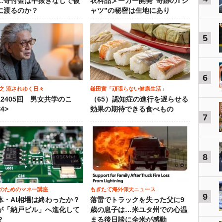
…寄付金は中抜きなしで被
衣料品メーカー開発“奇跡のTシ
に渡るのか？
ャツ”の秘密は生地にあり
5
6
之 流されゆく日々
鎌田實「頑張らない健康生活」
12405回 男女共学のこ
（65）認知症の進行を遅らせる
4>
効果の期待できる食べもの
7
8
のためのマネー講座
もぎたて海外仰天ニュース
9
体・AI相場は終わったか？
落雷でトラックを失った父に9
が「納戸ビル」へ進化して
歳の息子は…米ユタ州での心温
？
まる後日談に全米が感動