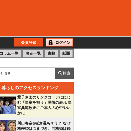
会員登録
ログイン
コラム一覧
著者一覧
書籍
紙面
暮らしのアクセスランキング
愛子さまのリンクコーデににじ
む「皇室を担う」覚悟の表れ 皇
室典範改正にご本人の心中やい
かに
川口春奈&板倉滉もそう？ なぜ
格差婚はつまづき、同格婚は続