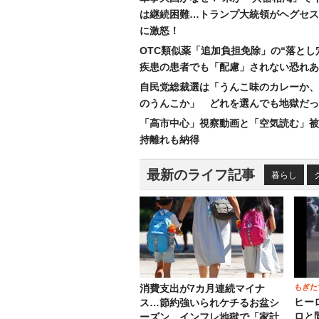
は継続困難…トランプ大統領がヘグセス
に激怒！
OTC類似薬「追加負担免除」の“落とし
疾患の患者でも「配慮」されない恐れあ
自民党総裁選は「うんこ味のカレーか、
のうんこか」 どれを選んでも地獄だっ
「高市中心」視察動画と「空気読む」被
持離れも納得
最新のライフ記事
暮らし
もぎた
消費支出が7カ月連続マイナ
ヒー
ス…節約強いられケチるお盆シ
ロと
ーズン、インフレ地獄で「家計