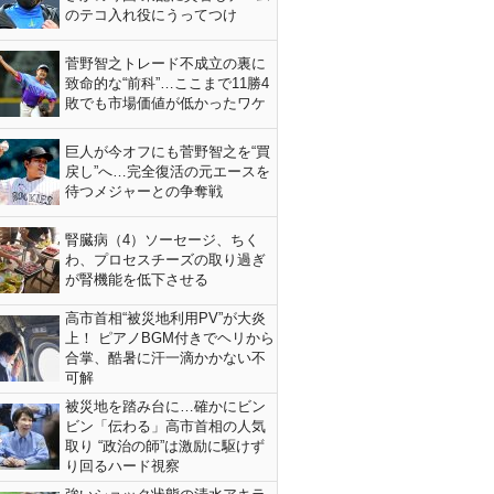
のテコ入れ役にうってつけ
菅野智之トレード不成立の裏に
致命的な“前科”…ここまで11勝4
敗でも市場価値が低かったワケ
巨人が今オフにも菅野智之を“買
戻し”へ…完全復活の元エースを
待つメジャーとの争奪戦
腎臓病（4）ソーセージ、ちく
わ、プロセスチーズの取り過ぎ
が腎機能を低下させる
高市首相“被災地利用PV”が大炎
上！ ピアノBGM付きでヘリから
合掌、酷暑に汗一滴かかない不
可解
被災地を踏み台に…確かにビン
ビン「伝わる」高市首相の人気
取り “政治の師”は激励に駆けず
り回るハード視察