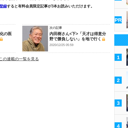
登録
すると有料会員限定記事が3本お読みいただけます。
PR
次の記事
分化の医
内田樹さん<下>「天才は得意分
野で勝負しない」を地で行く
2020/12/25 05:59
1
この連載の一覧を見る
2
3
4