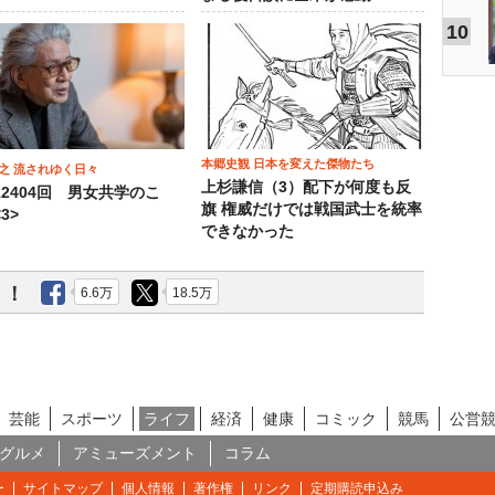
10
本郷史観 日本を変えた傑物たち
之 流されゆく日々
上杉謙信（3）配下が何度も反
12404回 男女共学のこ
旗 権威だけでは戦国武士を統率
3>
できなかった
う！
6.6万
18.5万
芸能
スポーツ
ライフ
経済
健康
コミック
競馬
公営
グルメ
アミューズメント
コラム
ー
サイトマップ
個人情報
著作権
リンク
定期購読申込み