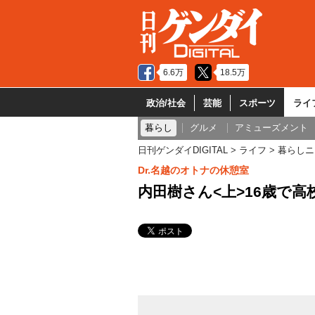
6.6万
18.5万
政治/社会
芸能
スポーツ
ライ
暮らし
グルメ
アミューズメント
日刊ゲンダイDIGITAL
ライフ
暮らしニ
Dr.名越のオトナの休憩室
内田樹さん<上>16歳で