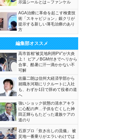
示温シールとは～ファンケル
AGA治療に革命を起こす検査技
術「スキャビジョン」銀クリが
提示する新しい薄毛治療のあり
方
編集部オススメ
高市首相“被災地利用PV”が大炎
上！ ピアノBGM付きでヘリから
合掌、酷暑に汗一滴かかない不
可解
佐藤二朗は信州大経済学部から
就職氷河期にリクルートに入社
も、わずか1日で辞めて役者の道
へ
強いショック状態の清水アキラ
に心配の声…子供を亡くした神
田正輝らもたどった遺族ケアの
道のり
石原プロ「炊き出しの流儀」 被
災地一番乗りがエラいわけでは