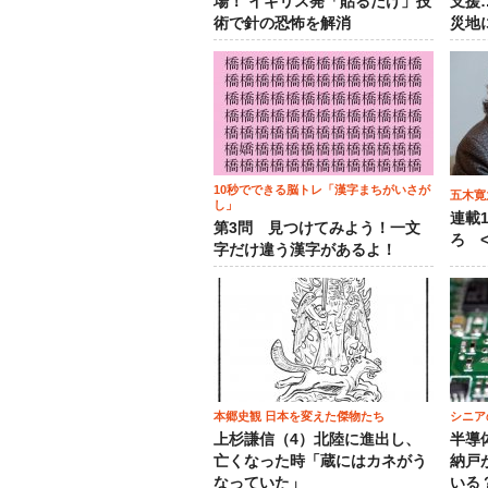
場！ イギリス発「貼るだけ」技
支援
術で針の恐怖を解消
災地
10秒でできる脳トレ「漢字まちがいさが
五木寛
し」
連載
第3問 見つけてみよう！一文
ろ <
字だけ違う漢字があるよ！
本郷史観 日本を変えた傑物たち
シニア
上杉謙信（4）北陸に進出し、
半導
亡くなった時「蔵にはカネがう
納戸
なっていた」
いる