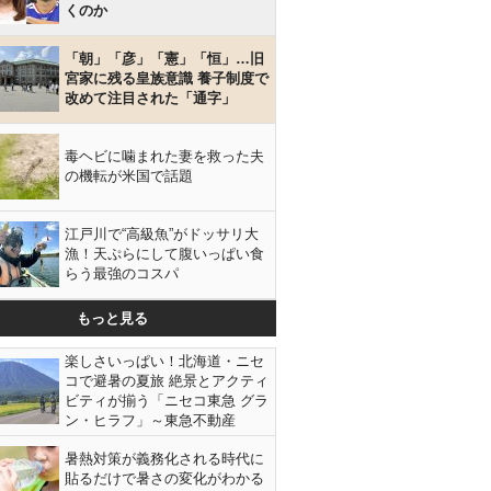
くのか
「朝」「彦」「憲」「恒」…旧
宮家に残る皇族意識 養子制度で
改めて注目された「通字」
毒ヘビに噛まれた妻を救った夫
の機転が米国で話題
江戸川で“高級魚”がドッサリ大
漁！天ぷらにして腹いっぱい食
らう最強のコスパ
もっと見る
楽しさいっぱい！北海道・ニセ
コで避暑の夏旅 絶景とアクティ
ビティが揃う「ニセコ東急 グラ
ン・ヒラフ」～東急不動産
暑熱対策が義務化される時代に
貼るだけで暑さの変化がわかる