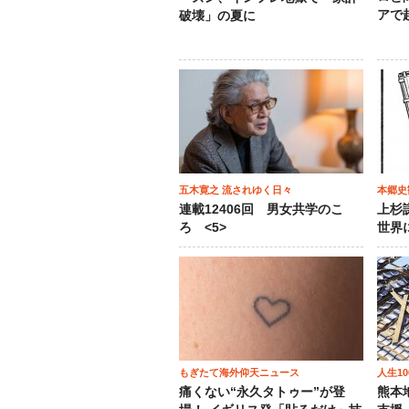
アで
破壊」の夏に
五木寛之 流されゆく日々
本郷史
連載12406回 男女共学のこ
上杉
ろ <5>
世界
もぎたて海外仰天ニュース
人生1
痛くない“永久タトゥー”が登
熊本