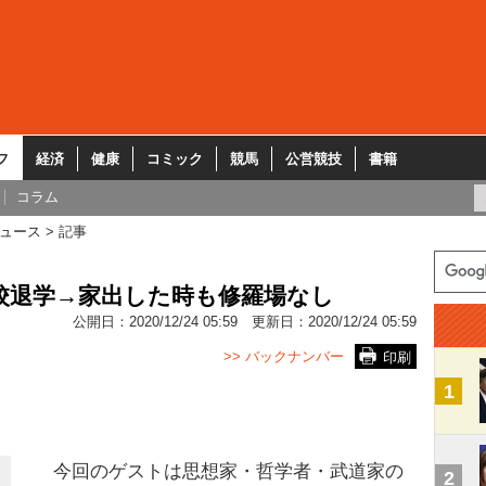
フ
経済
健康
コミック
競馬
公営競技
書籍
コラム
ュース
記事
高校退学→家出した時も修羅場なし
公開日：
2020/12/24 05:59
更新日：
2020/12/24 05:59
>> バックナンバー
印刷
1
今回のゲストは思想家・哲学者・武道家の
2