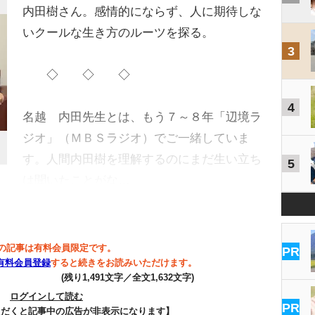
内田樹さん。感情的にならず、人に期待しな
いクールな生き方のルーツを探る。
3
◇ ◇ ◇
4
名越 内田先生とは、もう７～８年「辺境ラ
ジオ」（ＭＢＳラジオ）でご一緒していま
す。人間内田樹を理解するのにまだ生い立ち
5
は聞いたことがな…
の記事は有料会員限定です。
PR
有料会員登録
すると続きをお読みいただけます。
(残り1,491文字／全文1,632文字)
ログインして読む
PR
ただくと記事中の広告が非表示になります】