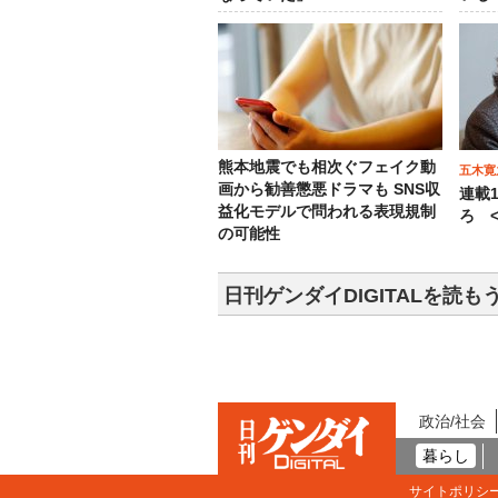
熊本地震でも相次ぐフェイク動
五木寛
画から勧善懲悪ドラマも SNS収
連載
益化モデルで問われる表現規制
ろ <
の可能性
日刊ゲンダイDIGITALを読も
政治/社会
暮らし
サイトポリシ