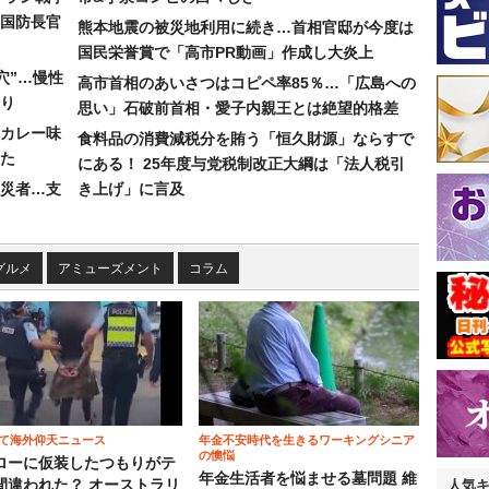
国防長官
熊本地震の被災地利用に続き…首相官邸が今度は
国民栄誉賞で「高市PR動画」作成し大炎上
穴”…慢性
高市首相のあいさつはコピペ率85％…「広島への
り
思い」石破前首相・愛子内親王とは絶望的格差
カレー味
食料品の消費減税分を賄う「恒久財源」ならすで
た
にある！ 25年度与党税制改正大綱は「法人税引
災者…支
き上げ」に言及
グルメ
アミューズメント
コラム
て海外仰天ニュース
年金不安時代を生きるワーキングシニア
の懊悩
ローに仮装したつもりがテ
年金生活者を悩ませる墓問題 維
間違われた？ オーストラリ
人気