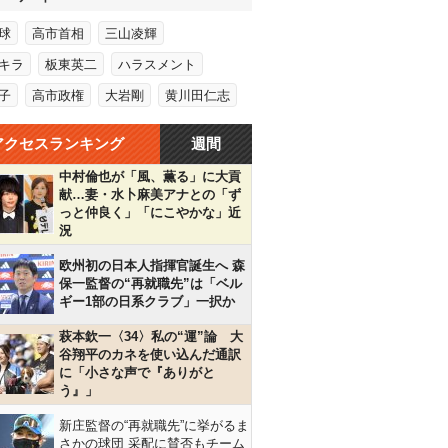
球
高市首相
三山凌輝
キラ
板東英二
ハラスメント
子
高市政権
大岩剛
黄川田仁志
アクセスランキング
週間
中村倫也が「風、薫る」に大貢
献…妻・水卜麻美アナとの「ず
っと仲良く」「にこやかな」近
況
欧州初の日本人指揮官誕生へ 森
保一監督の“再就職先”は「ベル
ギー1部の日系クラブ」一択か
萩本欽一〈34〉私の“運”論 大
谷翔平のカネを使い込んだ通訳
に「小さな声で『ありがと
う』」
新庄監督の“再就職先”に挙がるま
さかの球団 采配に賛否もチーム