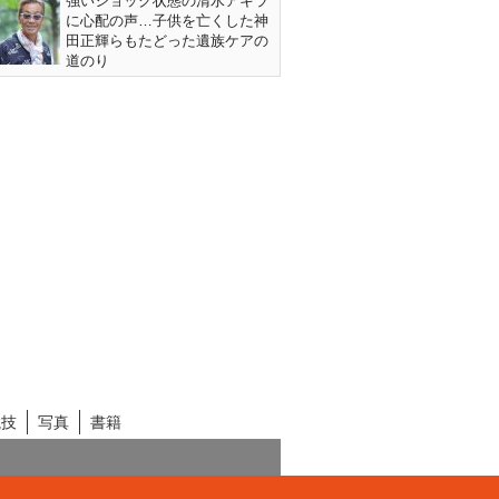
強いショック状態の清水アキラ
に心配の声…子供を亡くした神
田正輝らもたどった遺族ケアの
道のり
競技
写真
書籍