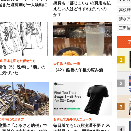
持費も「墓じまい」の費用も払
起きた逮捕劇が一大騒動に
えない人はどうすればいいの
高校野
か？
清水ア
三田佳
1
観 日本を変えた傑物たち
大竹聡 大酒の一滴
謙信（5）晩年に「義」の
（42）酷暑の午後の涼み酒
に気づいた
2
3
00年時代の歩き方
もぎたて海外仰天ニュース
地震に「ふるさと納税」で
毎日着ても1カ月洗濯不要？ 米
4