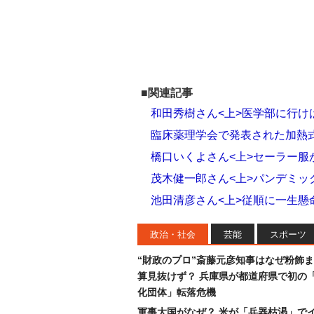
■関連記事
和田秀樹さん<上>医学部に行け
臨床薬理学会で発表された加熱
橋口いくよさん<上>セーラー服
茂木健一郎さん<上>パンデミッ
池田清彦さん<上>従順に一生懸
政治・社会
芸能
スポーツ
“財政のプロ”斎藤元彦知事はなぜ粉飾
算見抜けず？ 兵庫県が都道府県で初の
化団体」転落危機
軍事大国がなぜ？ 米が「兵器枯渇」で