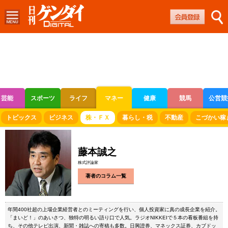
芸能
スポーツ
ライフ
マネー
健康
競馬
公営競
ボートレース
競輪
オートレース
トピックス
ビジネス
株・ＦＸ
暮らし・税
不動産
こづかい稼
藤本誠之
株式評論家
著者のコラム一覧
年間400社超の上場企業経営者とのミーティングを行い、個人投資家に真の成長企業を紹介。
「まいど！」のあいさつ、独特の明るい語り口で人気。ラジオNIKKEIで５本の看板番組を持
ち、その他テレビ出演、新聞・雑誌への寄稿も多数。日興證券、マネックス証券、カブドッ