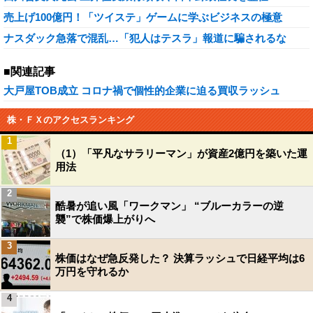
売上げ100億円！「ツイステ」ゲームに学ぶビジネスの極意
ナスダック急落で混乱…「犯人はテスラ」報道に騙されるな
■関連記事
大戸屋TOB成立 コロナ禍で個性的企業に迫る買収ラッシュ
株・ＦＸのアクセスランキング
1
（1）「平凡なサラリーマン」が資産2億円を築いた運
用法
2
酷暑が追い風「ワークマン」 “ブルーカラーの逆
襲”で株価爆上がりへ
3
株価はなぜ急反発した？ 決算ラッシュで日経平均は6
万円を守れるか
4