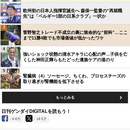
2
欧州初の日本人指揮官誕生へ 森保一監督の“再就職
先”は「ベルギー1部の日系クラブ」一択か
3
菅野智之トレード不成立の裏に致命的な“前科”…ここ
まで11勝4敗でも市場価値が低かったワケ
4
強いショック状態の清水アキラに心配の声…子供を亡
くした神田正輝らもたどった遺族ケアの道のり
5
腎臓病（4）ソーセージ、ちくわ、プロセスチーズの
取り過ぎが腎機能を低下させる
もっとみる
日刊ゲンダイDIGITALを読もう！
6.6万
18.5万