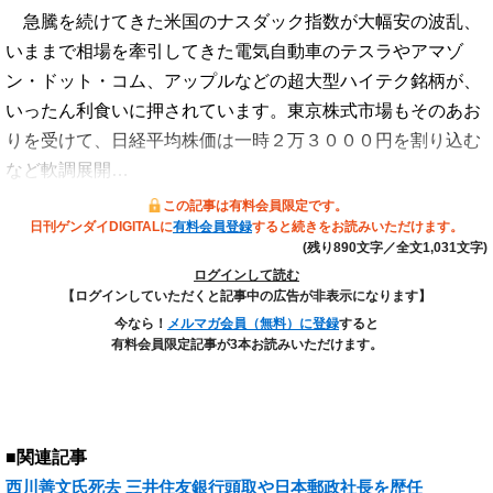
急騰を続けてきた米国のナスダック指数が大幅安の波乱、
いままで相場を牽引してきた電気自動車のテスラやアマゾ
ン・ドット・コム、アップルなどの超大型ハイテク銘柄が、
いったん利食いに押されています。東京株式市場もそのあお
りを受けて、日経平均株価は一時２万３０００円を割り込む
など軟調展開…
この記事は有料会員限定です。
日刊ゲンダイDIGITALに
有料会員登録
すると続きをお読みいただけます。
(残り890文字／全文1,031文字)
ログインして読む
【ログインしていただくと記事中の広告が非表示になります】
今なら！
メルマガ会員（無料）に登録
すると
有料会員限定記事が3本お読みいただけます。
■関連記事
西川善文氏死去 三井住友銀行頭取や日本郵政社長を歴任