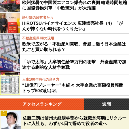
欧州猛暑で中国製エアコン爆売れの裏側 輸送時間短縮
に国際貨物列車「中欧班列」が大活躍
語り部の経営者たち
HIROTSUバイオサイエンス 広津崇亮社長（4）「が
んが怖くない時代をつくりたい」
不動産業界 噂の現場
欧米で広がる「不動産AI買収」脅威…迷う日本企業は
丸ごと買い取られる？
「ゆで太郎」大卒初任給35万円の衝撃…外食産業で加
速する劇的な人材争奪戦
人生100年時代の歩き方
“10億円プレーヤー”も続々 大手企業の高額役員報酬
トップ50の顔ぶれ
アクセスランキング
週間
1
佐藤二朗は信州大経済学部から就職氷河期にリクルー
トに入社も、わずか1日で辞めて役者の道へ