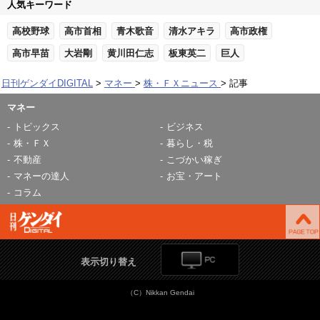
人気キーワード
高校野球
高市首相
青木歌音
清水アキラ
高市政権
高市早苗
大岩剛
黄川田仁志
板東英二
巨人
日刊ゲンダイDIGITAL
マネー
株・ＦＸニュース
記事
マネー
トピックス
ビジネス
株・ＦＸ
暮らし・税
不動産
こづかい稼ぎ
マネーの達人
お宝・アート
コラム
表示切り替え
（C）Nikkan Gendai