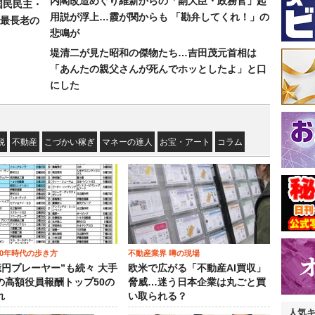
内閣改造めぐり維新からの「副大臣・政務官」起
国民民主・
用説が浮上…霞が関からも 「勘弁してくれ！」の
最長老の
悲鳴が
堤清二が見た昭和の傑物たち…吉田茂元首相は
「あんたの親父さんが死んでホッとしたよ」と口
にした
税
不動産
こづかい稼ぎ
マネーの達人
お宝・アート
コラム
00年時代の歩き方
不動産業界 噂の現場
0億円プレーヤー”も続々 大手
欧米で広がる「不動産AI買収」
の高額役員報酬トップ50の
脅威…迷う日本企業は丸ごと買
れ
い取られる？
人気