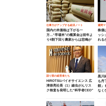
仕事力がアップする経済ノート
週間マ
国内の米価格は下がる一
株価
方…“早場米”の概算金は前年よ
ッシ
り4割下回り農家からは悲鳴が
れる
語り部の経営者たち
黒川
HIROTSUバイオサイエンス 広
も丹
津崇亮社長（1）線虫がんリス
館」
ク検査を発明した“科学者CEO”
なく