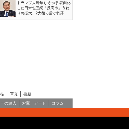
トランプ大統領もそっぽ 表面化
した日米包囲網「反高市」うね
り急拡大…2大後ろ盾が剥落
競技
写真
書籍
ネーの達人
お宝・アート
コラム