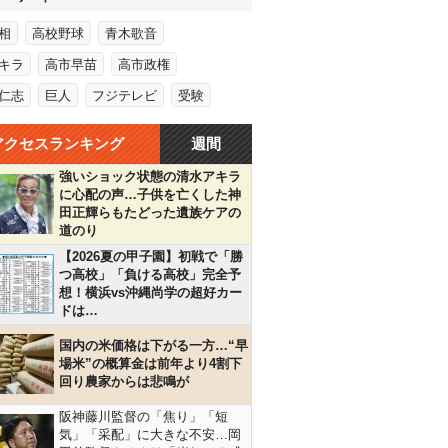
相
高校野球
青木歌音
キラ
高市早苗
高市政権
仁志
巨人
フジテレビ
受験
アクセスランキング
週間
強いショック状態の清水アキラ
に心配の声…子供を亡くした神
田正輝らもたどった遺族ケアの
道のり
【2026夏の甲子園】初戦で「勝
つ高校」「負ける高校」完全予
想！横浜vs沖縄尚学の超好カー
ドは…
国内の米価格は下がる一方…“早
場米”の概算金は前年より4割下
回り農家からは悲鳴が
阪神藤川監督の「焦り」「短
気」「采配」に大きな不安…岡