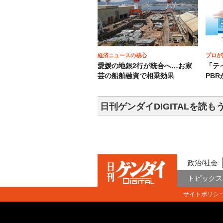
経済ニュースの核心
プロが
愛媛の地銀2行が統合へ…お家
「テ
芸の船舶融資で相乗効果
PBR
日刊ゲンダイDIGITALを読も
政治/社会
トピックス
サイトポリシ