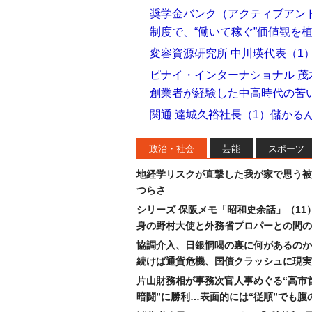
奨学金バンク（アクティブアンド
制度で、“働いて稼ぐ”価値観を
変容資源研究所 中川瑛代表（1
ピナイ・インターナショナル 茂
創業者が経験した中高時代の苦
関通 達城久裕社長（1）儲かる
政治・社会
芸能
スポーツ
地経学リスクが直撃した我が家で思う被
つらさ
シリーズ 保阪メモ「昭和史余話」（11
身の野村大使と外務省プロパーとの間の
協調介入、日銀恫喝の裏に何があるのか
続けば通貨危機、国債クラッシュに現実
片山財務相が事務次官人事めぐる“高市
暗闘”に勝利…表面的には“従順”でも腹