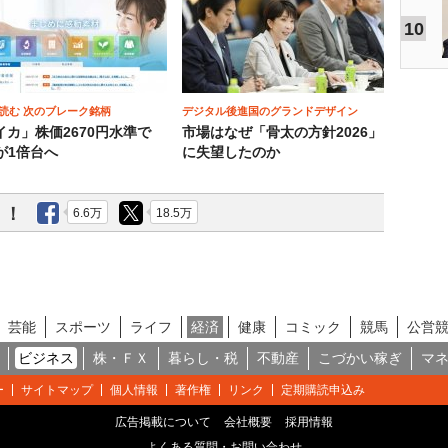
10
読む 次のブレーク銘柄
デジタル後進国のグランドデザイン
イカ」株価2670円水準で
市場はなぜ「骨太の方針2026」
が1倍台へ
に失望したのか
う！
6.6万
18.5万
芸能
スポーツ
ライフ
経済
健康
コミック
競馬
公営
ビジネス
株・ＦＸ
暮らし・税
不動産
こづかい稼ぎ
マ
ー
サイトマップ
個人情報
著作権
リンク
定期購読申込み
広告掲載について
会社概要
採用情報
よくある質問・お問い合わせ