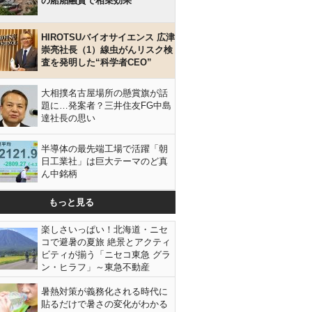
の船舶融資で相乗効果
HIROTSUバイオサイエンス 広津
崇亮社長（1）線虫がんリスク検
査を発明した“科学者CEO”
大相撲名古屋場所の懸賞旗が話
題に…発案者？三井住友FG中島
達社長の思い
半導体の最先端工場で活躍「朝
日工業社」は巨大テーマのど真
ん中銘柄
もっと見る
楽しさいっぱい！北海道・ニセ
コで避暑の夏旅 絶景とアクティ
ビティが揃う「ニセコ東急 グラ
ン・ヒラフ」～東急不動産
暑熱対策が義務化される時代に
貼るだけで暑さの変化がわかる