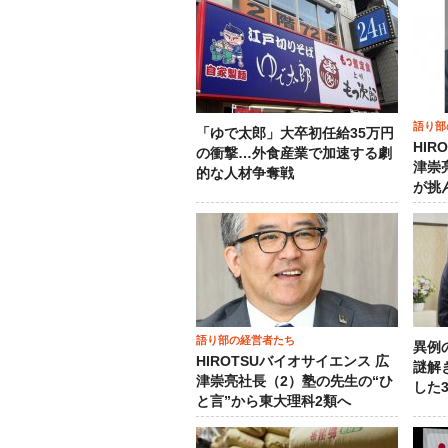
語り部
「ゆで太郎」大卒初任給35万円
HIR
の衝撃…外食産業で加速する劇
津崇
的な人材争奪戦
が挑
語り部の経営者たち
異例
HIROTSUバイオサイエンス 広
謎解
津崇亮社長（2）塾の先生の“ひ
した
と言”から東大理科2類へ