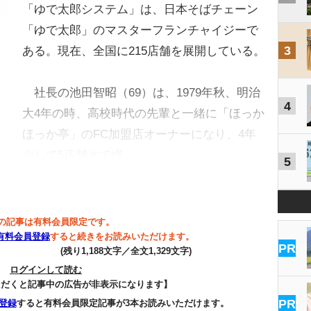
「ゆで太郎システム」は、日本そばチェーン
「ゆで太郎」のマスターフランチャイジーで
3
ある。現在、全国に215店舗を展開している。
社長の池田智昭（69）は、1979年秋、明治
4
大4年の時、高校時代の先輩と一緒に「ほっか
ほっか亭」のFC加盟店オーナーになり、4年
少しで5店舗まで増…
5
の記事は有料会員限定です。
有料会員登録
すると続きをお読みいただけます。
PR
(残り1,188文字／全文1,329文字)
ログインして読む
ただくと記事中の広告が非表示になります】
PR
登録
すると有料会員限定記事が3本お読みいただけます。