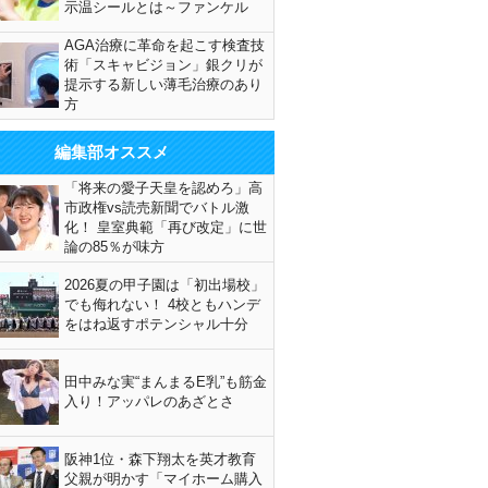
示温シールとは～ファンケル
AGA治療に革命を起こす検査技
術「スキャビジョン」銀クリが
提示する新しい薄毛治療のあり
方
編集部オススメ
「将来の愛子天皇を認めろ」高
市政権vs読売新聞でバトル激
化！ 皇室典範「再び改定」に世
論の85％が味方
2026夏の甲子園は「初出場校」
でも侮れない！ 4校ともハンデ
をはね返すポテンシャル十分
田中みな実“まんまるE乳”も筋金
入り！アッパレのあざとさ
阪神1位・森下翔太を英才教育
父親が明かす「マイホーム購入