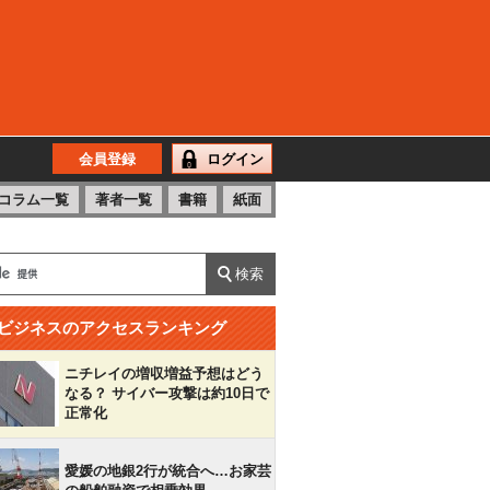
会員登録
ログイン
コラム一覧
著者一覧
書籍
紙面
ビジネスのアクセスランキング
ニチレイの増収増益予想はどう
なる？ サイバー攻撃は約10日で
正常化
愛媛の地銀2行が統合へ…お家芸