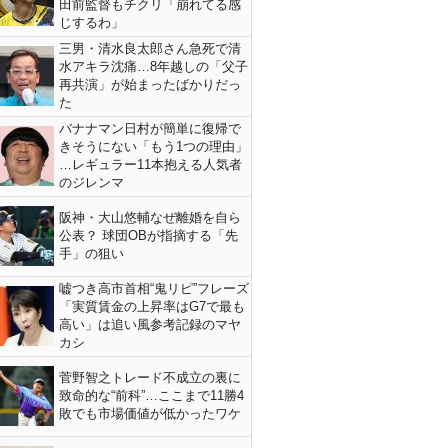
田前監督もチクリ「崩れてる感
じするわ」
三男・清水良太郎さん急死で清
水アキラ沈痛…8年越しの「父子
再共演」が始まったばかりだっ
た
バナナマン日村が簡単に復帰で
きそうにない「もう1つの理由」
…レギュラー11本抱える人気者
のジレンマ
阪神・大山悠輔なぜ離婚を自ら
公表？ 球団OBが指摘する「先
手」の狙い
嘘つき高市首相“鬼リピ”フレーズ
「実質賃金の上昇率はG7で最も
高い」は追い風参考記録のマヤ
カシ
菅野智之トレード不成立の裏に
致命的な“前科”…ここまで11勝4
敗でも市場価値が低かったワケ