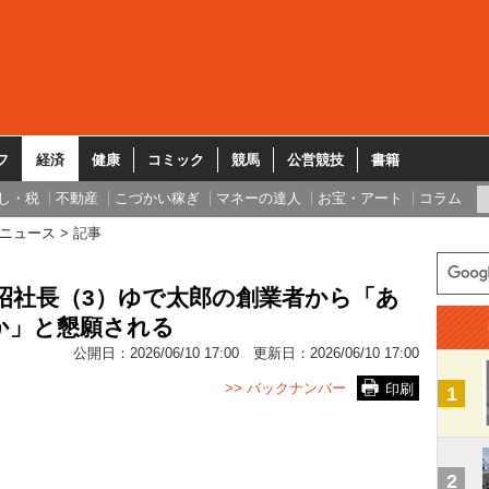
フ
経済
健康
コミック
競馬
公営競技
書籍
し・税
不動産
こづかい稼ぎ
マネーの達人
お宝・アート
コラム
ニュース
記事
昭社長（3）ゆで太郎の創業者から「あ
か」と懇願される
公開日：
2026/06/10 17:00
更新日：
2026/06/10 17:00
>> バックナンバー
印刷
1
2