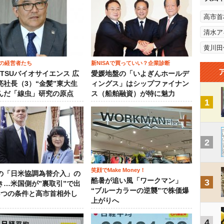
高市首
清水ア
黄川田
の経営者たち
新NISAで買っていい？企業診断
OTSUバイオサイエンス 広
愛媛地盤の「いよぎんホールデ
亮社長（3）“金髪”東大生
ィングス」はシップファイナン
んだ「線虫」研究の原点
ス（船舶融資）が特に魅力
1
2
笑顔でMake Money！
の「日米協調為替介入」の
酷暑が追い風「ワークマン」
3
き…米国側が”裏取引”で出
“ブルーカラーの逆襲”で株価爆
3つの条件と高市首相外し
上がりへ
4