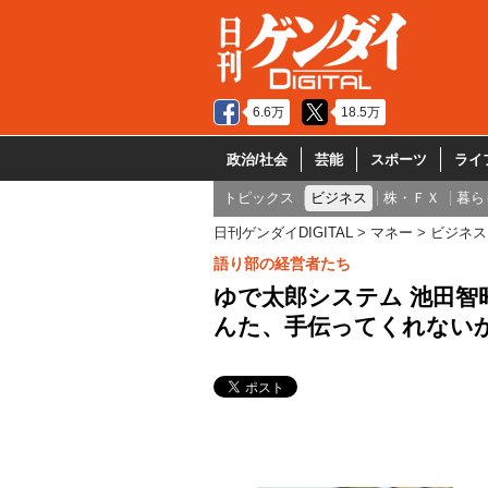
6.6万
18.5万
政治/社会
芸能
スポーツ
ライ
トピックス
ビジネス
株・ＦＸ
暮ら
日刊ゲンダイDIGITAL
マネー
ビジネス
語り部の経営者たち
ゆで太郎システム 池田智
んた、手伝ってくれない