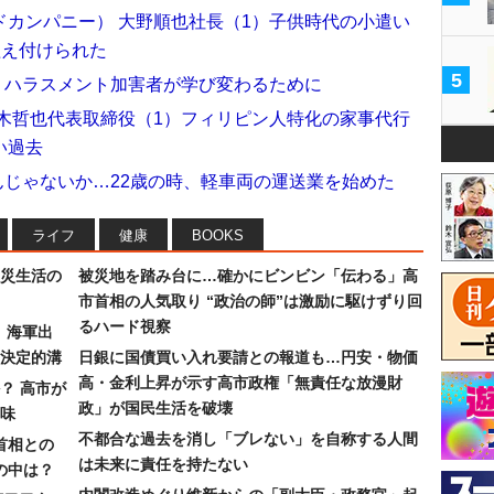
カンパニー） 大野順也社長（1）子供時代の小遣い
植え付けられた
5
）ハラスメント加害者が学び変わるために
木哲也代表取締役（1）フィリピン人特化の家事代行
い過去
んじゃないか…22歳の時、軽車両の運送業を始めた
ライフ
健康
BOOKS
災生活の
被災地を踏み台に…確かにビンビン「伝わる」高
市首相の人気取り “政治の師”は激励に駆けずり回
るハード視察
）海軍出
決定的溝
日銀に国債買い入れ要請との報道も…円安・物価
高・金利上昇が示す高市政権「無責任な放漫財
？ 高市が
政」が国民生活を破壊
味
不都合な過去を消し「ブレない」を自称する人間
首相との
は未来に責任を持たない
の中は？