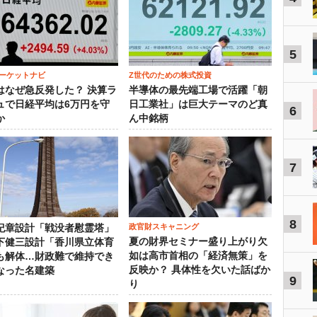
5
ーケットナビ
Z世代のための株式投資
はなぜ急反発した？ 決算ラ
半導体の最先端工場で活躍「朝
ュで日経平均は6万円を守
日工業社」は巨大テーマのど真
6
か
ん中銘柄
7
8
政官財スキャニング
紀章設計「戦没者慰霊塔」
夏の財界セミナー盛り上がり欠
下健三設計「香川県立体育
如は高市首相の「経済無策」を
も解体…財政難で維持でき
反映か？ 具体性を欠いた話ばか
なった名建築
9
り