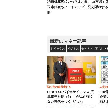
消費税政局にいっちょがみ 「反対派」
玉木代表もヒートアップ…見え隠れする
影
最新のマネー記事
トピックス
ビジネス
株・ＦＸ
暮らし・
語り部の経営者たち
人生1
HIROTSUバイオサイエンス 広
“1
津崇亮社長（4）「がんが怖く
企業
ない時代をつくりたい」
顔ぶ