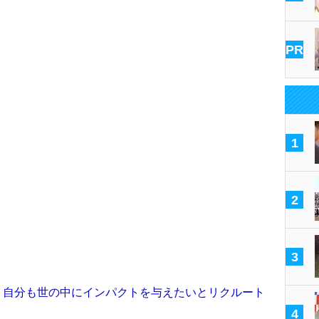
PR
1
2
3
）自分も世の中にインパクトを与えたいとリクルート
4