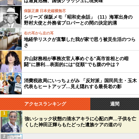
ば通貨危機、国債クラッシュに現実味
保阪正康 日本史縦横無尽
シリーズ 保阪メモ「昭和史余話」（11）海軍出身の
野村大使と外務省プロパーとの間の決定的溝
右の耳から左の耳
地経学リスクが直撃した我が家で思う被災生活のつら
さ
片山財務相が事務次官人事めぐる“高市首相との暗
闘”に勝利…表面的には“従順”でも腹の中は？
消費税政局にいっちょがみ 「反対派」国民民主・玉木
代表もヒートアップ…見え隠れする最長老の影
アクセスランキング
週間
1
強いショック状態の清水アキラに心配の声…子供を亡
くした神田正輝らもたどった遺族ケアの道のり
2