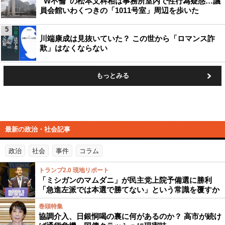
“W不倫”の松本文科相は事務所室内で性行為疑惑…議
員会館いわくつきの「1011号室」周辺を歩いた
5
川端康成は見抜いていた？ この世から「ロマンス詐
欺」はなくならない
もっとみる
最新の政治・社会記事
政治
社会
事件
コラム
トランプ2.0 現地リポート
「ミシガンのマムダニ」が民主党上院予備選に勝利
「急進左派では本選で勝てない」という常識を覆すか
巻頭特集
協調介入、日銀恫喝の裏に何があるのか？ 高市が続け