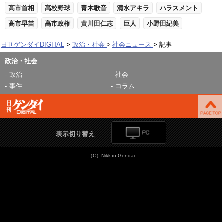
高市首相
高校野球
青木歌音
清水アキラ
ハラスメント
高市早苗
高市政権
黄川田仁志
巨人
小野田紀美
日刊ゲンダイDIGITAL
政治・社会
社会ニュース
記事
政治・社会
政治
社会
事件
コラム
表示切り替え
（C）Nikkan Gendai