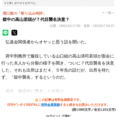
１１年）がベストセラーに。
> 一覧へ
溝口敦の「斬り込み時評」
獄中の高山若頭が７代目襲名決意？
公開：
16/01/18 17:00
更新：
16/10/17 04:37
弘道会関係者からオヤッと思う話を聞いた。
府中刑務所で服役している山口組の高山清司若頭が面会に
行った夫人から分裂の様子を聞き、ついに７代目襲名を決意
した、それも出所はまだ４、５年先の話だが、出所を待た
ず、「獄中襲名」するというのだ。
過去、服役中に襲名した組長が…
この記事は有料会員限定です。
日刊ゲンダイDIGITALに
有料会員登録
すると続きをお読みいただけます。
(残り890文字／全文1,031文字)
ログインして読む