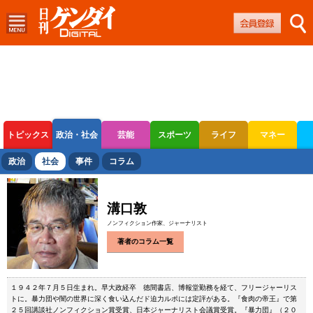
トピックス
政治・社会
芸能
スポーツ
ライフ
マネー
ボートレース
競輪
オートレース
政治
社会
事件
コラム
溝口敦
ノンフィクション作家、ジャーナリスト
著者のコラム一覧
１９４２年７月５日生まれ。早大政経卒 徳間書店、博報堂勤務を経て、フリージャーリス
トに。暴力団や闇の世界に深く食い込んだド迫力ルポには定評がある。『食肉の帝王』で第
２５回講談社ノンフィクション賞受賞、日本ジャーナリスト会議賞受賞。『暴力団』（２０