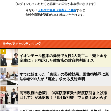
【ログインしていただくと記事中の広告が非表示になります】
今なら！
メルマガ会員（無料）に登録
すると
有料会員限定記事が3本お読みいただけます。
社会のアクセスランキング
1
イオンモール熊本の爆発で女性2人死亡…「売上金を
金庫に」と指示した雑貨店の致命的判断ミス
2
すでに始まった「表現」の萎縮効果…国旗損壊罪に憲
法学者200人が「廃止」求める反対声明
3
高市政権の愚策に〈#高額療養費の限度額引き上げ撤
回して〉が急拡散！「8月負担増」で大炎上終わらず
4