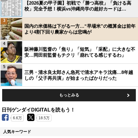
【2026夏の甲子園】初戦で「勝つ高校」「負ける高
校」完全予想！横浜vs沖縄尚学の超好カードは…
3
国内の米価格は下がる一方…“早場米”の概算金は前年
より4割下回り農家からは悲鳴が
4
阪神藤川監督の「焦り」「短気」「采配」に大きな不
安…岡田前監督もチクリ「崩れてる感じするわ」
5
三男・清水良太郎さん急死で清水アキラ沈痛…8年越
しの「父子再共演」が始まったばかりだった
もっとみる
日刊ゲンダイDIGITALを読もう！
6.6万
18.5万
人気キーワード