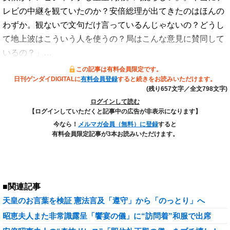
レビの中継を観ていたのか？安倍総理が出てきたのはほんの
わずか。観ないで文句だけ言っているんじゃないの？どうし
て地上波はこういう人を使うの？局はこんな意見に賛同して
いるの？」…
この記事は有料会員限定です。
日刊ゲンダイDIGITALに
有料会員登録
すると続きをお読みいただけます。
(残り657文字／全文798文字)
ログインして読む
【ログインしていただくと記事中の広告が非表示になります】
今なら！
メルマガ会員（無料）に登録
すると
有料会員限定記事が3本お読みいただけます。
■関連記事
天皇のお言葉を検証 憲法言及「遵守」から「のっとり」へ
昭恵夫人また非常識露呈「饗宴の儀」に“訪問着”和服で出席