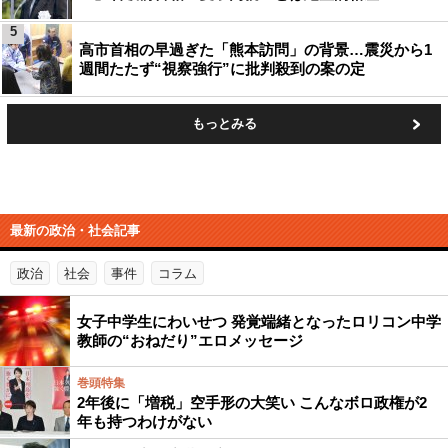
5
高市首相の早過ぎた「熊本訪問」の背景…震災から1
週間たたず“視察強行”に批判殺到の案の定
もっとみる
最新の政治・社会記事
政治
社会
事件
コラム
女子中学生にわいせつ 発覚端緒となったロリコン中学
教師の“おねだり”エロメッセージ
巻頭特集
2年後に「増税」空手形の大笑い こんなボロ政権が2
年も持つわけがない