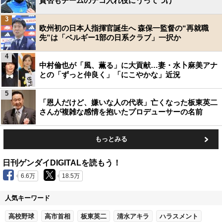
賛否もチームのテコ入れ役にうってつけ
3
欧州初の日本人指揮官誕生へ 森保一監督の“再就職
先”は「ベルギー1部の日系クラブ」一択か
4
中村倫也が「風、薫る」に大貢献…妻・水卜麻美アナ
との「ずっと仲良く」「にこやかな」近況
5
「恩人だけど、嫌いな人の代表」亡くなった板東英二
さんが複雑な感情を抱いたプロデューサーの名前
もっとみる
日刊ゲンダイDIGITALを読もう！
6.6万
18.5万
人気キーワード
高校野球
高市首相
板東英二
清水アキラ
ハラスメント