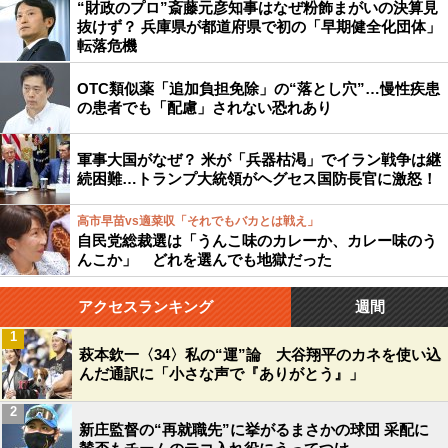
“財政のプロ”斎藤元彦知事はなぜ粉飾まがいの決算見
抜けず？ 兵庫県が都道府県で初の「早期健全化団体」
転落危機
OTC類似薬「追加負担免除」の“落とし穴”…慢性疾患
の患者でも「配慮」されない恐れあり
軍事大国がなぜ？ 米が「兵器枯渇」でイラン戦争は継
続困難…トランプ大統領がヘグセス国防長官に激怒！
高市早苗vs適菜収「それでもバカとは戦え」
自民党総裁選は「うんこ味のカレーか、カレー味のう
んこか」 どれを選んでも地獄だった
アクセスランキング
週間
1
萩本欽一〈34〉私の“運”論 大谷翔平のカネを使い込
んだ通訳に「小さな声で『ありがとう』」
2
新庄監督の“再就職先”に挙がるまさかの球団 采配に