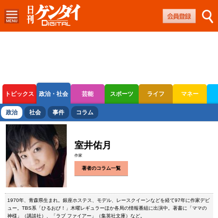
トピックス
政治・社会
芸能
スポーツ
ライフ
マネー
ボートレース
競輪
オートレース
政治
社会
事件
コラム
室井佑月
作家
著者のコラム一覧
1970年、青森県生まれ。銀座ホステス、モデル、レースクイーンなどを経て97年に作家デビ
ュー。TBS系「ひるおび！」木曜レギュラーほか各局の情報番組に出演中。著書に「ママの
神様」（講談社）、「ラブ ファイアー」（集英社文庫）など。