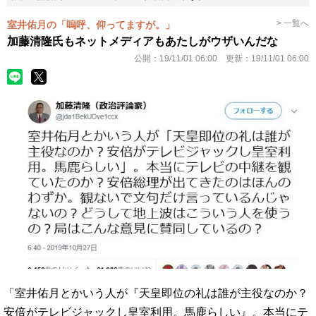
> 一覧へ
室井佑月の「嗚呼、仰ってますが。」
加藤清隆氏もネットメディアもあたしがウザいんだな
公開：
19/11/01 06:00
更新：
19/11/01 06:00
「室井佑月とかいう人が『天皇即位の礼は誰が主役なのか？
安倍がテレビジャックし皇室利用。馬鹿らしい』。本当にテ