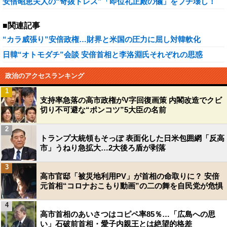
安倍昭恵夫人の“奇抜ドレス”「即位礼正殿の儀」をブチ壊し！
■関連記事
“カラ威張り”安倍政権…財界と米国の圧力に屈し対韓軟化
日韓“オトモダチ”会談 安倍首相と李洛淵氏それぞれの思惑
政治のアクセスランキング
1
支持率急落の高市政権がV字回復画策 内閣改造でクビ
切り不可避な“ポンコツ”5大臣の名前
2
トランプ大統領もそっぽ 表面化した日米包囲網「反高
市」うねり急拡大…2大後ろ盾が剥落
3
高市官邸「被災地利用PV」が首相の命取りに？ 安倍
元首相“コロナおこもり動画”の二の舞を自民党が危惧
4
高市首相のあいさつはコピペ率85％…「広島への思
い」石破前首相・愛子内親王とは絶望的格差