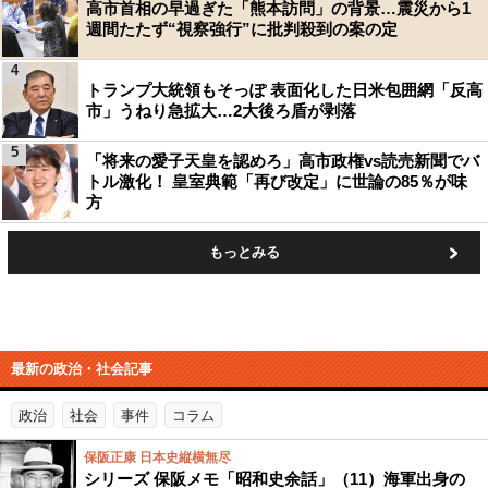
高市首相の早過ぎた「熊本訪問」の背景…震災から1
週間たたず“視察強行”に批判殺到の案の定
4
トランプ大統領もそっぽ 表面化した日米包囲網「反高
市」うねり急拡大…2大後ろ盾が剥落
5
「将来の愛子天皇を認めろ」高市政権vs読売新聞でバ
トル激化！ 皇室典範「再び改定」に世論の85％が味
方
もっとみる
最新の政治・社会記事
政治
社会
事件
コラム
保阪正康 日本史縦横無尽
シリーズ 保阪メモ「昭和史余話」（11）海軍出身の