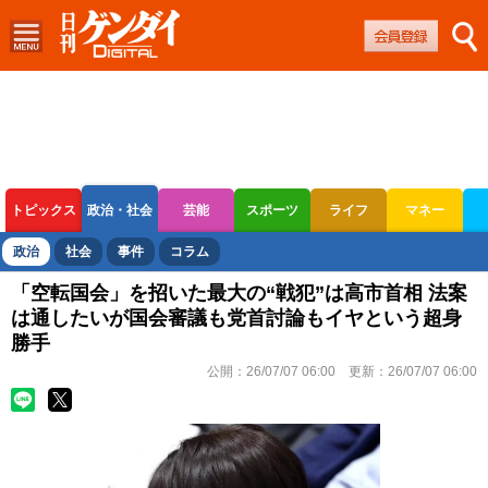
トピックス
政治・社会
芸能
スポーツ
ライフ
マネー
ボートレース
競輪
オートレース
政治
社会
事件
コラム
「空転国会」を招いた最大の“戦犯”は高市首相 法案
は通したいが国会審議も党首討論もイヤという超身
勝手
公開：
26/07/07 06:00
更新：
26/07/07 06:00