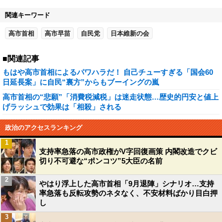
関連キーワード
高市首相
高市早苗
自民党
日本維新の会
■関連記事
もはや高市首相によるパワハラだ！ 自己チューすぎる「国会60
日延長案」に自民“裏方”からもブーイングの嵐
高市首相の“悲願”「消費税減税」は迷走状態…歴史的円安と値上
げラッシュで効果は「相殺」される
政治のアクセスランキング
1
支持率急落の高市政権がV字回復画策 内閣改造でクビ
切り不可避な“ポンコツ”5大臣の名前
2
やはり浮上した高市首相「9月退陣」シナリオ…支持
率急落も反転攻勢のネタなく、不安材料ばかり目白押
し
3