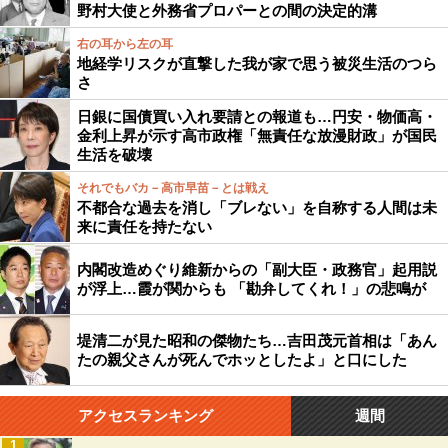
野村大使と外務省プロパーとの間の決定的溝
右の耳から左の耳
地経学リスクが直撃した我が家で思う被災生活のつら
さ
日銀に国債買い入れ要請との報道も…円安・物価高・
金利上昇が示す高市政権「無責任な放漫財政」が国民
生活を破壊
それでもバカ－高市早苗－とは戦え
不都合な過去を消し「ブレない」を自称する人間は未
来に責任を持たない
内閣改造めぐり維新からの「副大臣・政務官」起用説
が浮上…霞が関からも 「勘弁してくれ！」の悲鳴が
堤清二が見た昭和の傑物たち…吉田茂元首相は「あん
たの親父さんが死んでホッとしたよ」と口にした
アクセスランキング
週間
1