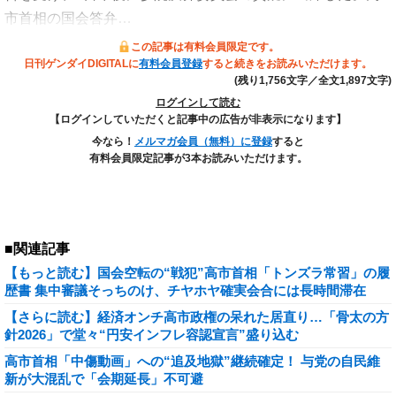
市首相の国会答弁…
この記事は有料会員限定です。
日刊ゲンダイDIGITALに
有料会員登録
すると続きをお読みいただけます。
(残り1,756文字／全文1,897文字)
ログインして読む
【ログインしていただくと記事中の広告が非表示になります】
今なら！
メルマガ会員（無料）に登録
すると
有料会員限定記事が3本お読みいただけます。
■関連記事
【もっと読む】国会空転の“戦犯”高市首相「トンズラ常習」の履
歴書 集中審議そっちのけ、チヤホヤ確実会合には長時間滞在
【さらに読む】経済オンチ高市政権の呆れた居直り…「骨太の方
針2026」で堂々“円安インフレ容認宣言”盛り込む
高市首相「中傷動画」への“追及地獄”継続確定！ 与党の自民維
新が大混乱で「会期延長」不可避