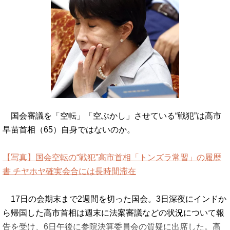
国会審議を「空転」「空ぶかし」させている“戦犯”は高市
早苗首相（65）自身ではないのか。
【写真】国会空転の“戦犯”高市首相「トンズラ常習」の履歴
書 チヤホヤ確実会合には長時間滞在
17日の会期末まで2週間を切った国会。3日深夜にインドか
ら帰国した高市首相は週末に法案審議などの状況について報
告を受け、6日午後に参院決算委員会の質疑に出席した。高