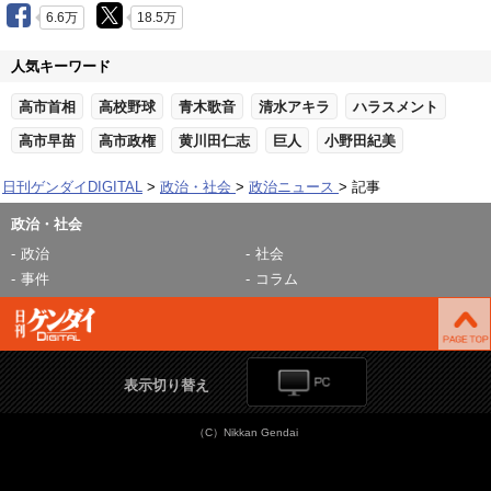
6.6万
18.5万
人気キーワード
高市首相
高校野球
青木歌音
清水アキラ
ハラスメント
高市早苗
高市政権
黄川田仁志
巨人
小野田紀美
日刊ゲンダイDIGITAL
政治・社会
政治ニュース
記事
政治・社会
政治
社会
事件
コラム
表示切り替え
（C）Nikkan Gendai