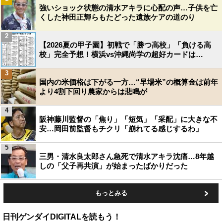
強いショック状態の清水アキラに心配の声…子供を亡
くした神田正輝らもたどった遺族ケアの道のり
2
【2026夏の甲子園】初戦で「勝つ高校」「負ける高
校」完全予想！横浜vs沖縄尚学の超好カードは…
3
国内の米価格は下がる一方…“早場米”の概算金は前年
より4割下回り農家からは悲鳴が
4
阪神藤川監督の「焦り」「短気」「采配」に大きな不
安…岡田前監督もチクリ「崩れてる感じするわ」
5
三男・清水良太郎さん急死で清水アキラ沈痛…8年越
しの「父子再共演」が始まったばかりだった
もっとみる
日刊ゲンダイDIGITALを読もう！